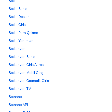
Betist
Betist Bahis
Betist Destek
Betist Giriş
Betist Para Çekme
Betist Yorumlar
Betkanyon
Betkanyon Bahis
Betkanyon Giriş Adresi
Betkanyon Mobil Giriş
Betkanyon Otomatik Giriş
Betkanyon TV
Betnano
Betnano APK