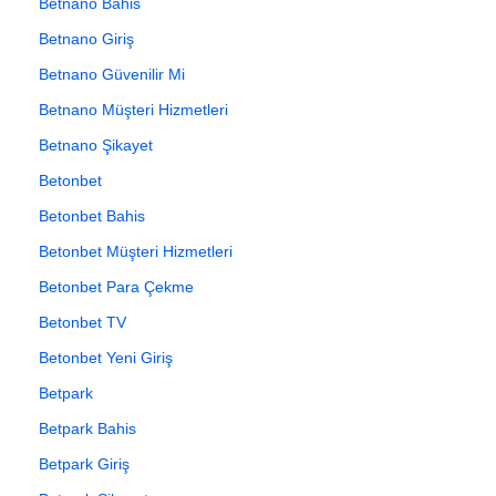
Betnano Bahis
Betnano Giriş
Betnano Güvenilir Mi
Betnano Müşteri Hizmetleri
Betnano Şikayet
Betonbet
Betonbet Bahis
Betonbet Müşteri Hizmetleri
Betonbet Para Çekme
Betonbet TV
Betonbet Yeni Giriş
Betpark
Betpark Bahis
Betpark Giriş