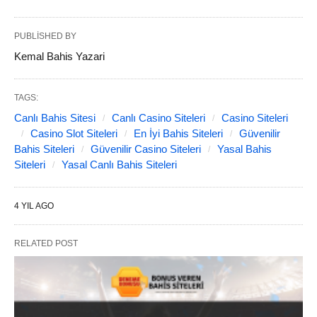
PUBLISHED BY
Kemal Bahis Yazari
TAGS:
Canlı Bahis Sitesi
Canlı Casino Siteleri
Casino Siteleri
Casino Slot Siteleri
En İyi Bahis Siteleri
Güvenilir
Bahis Siteleri
Güvenilir Casino Siteleri
Yasal Bahis
Siteleri
Yasal Canlı Bahis Siteleri
4 YIL AGO
RELATED POST