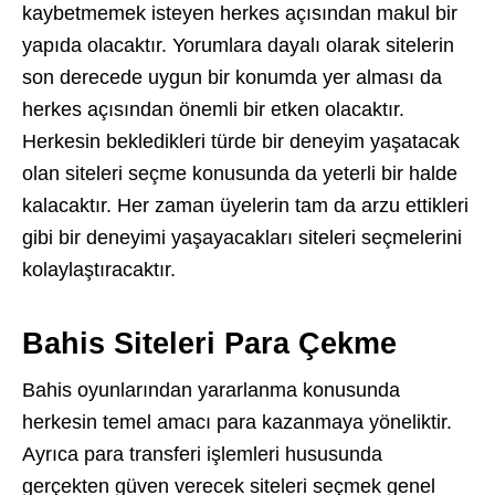
kaybetmemek isteyen herkes açısından makul bir
yapıda olacaktır. Yorumlara dayalı olarak sitelerin
son derecede uygun bir konumda yer alması da
herkes açısından önemli bir etken olacaktır.
Herkesin bekledikleri türde bir deneyim yaşatacak
olan siteleri seçme konusunda da yeterli bir halde
kalacaktır. Her zaman üyelerin tam da arzu ettikleri
gibi bir deneyimi yaşayacakları siteleri seçmelerini
kolaylaştıracaktır.
Bahis Siteleri Para Çekme
Bahis oyunlarından yararlanma konusunda
herkesin temel amacı para kazanmaya yöneliktir.
Ayrıca para transferi işlemleri hususunda
gerçekten güven verecek siteleri seçmek genel