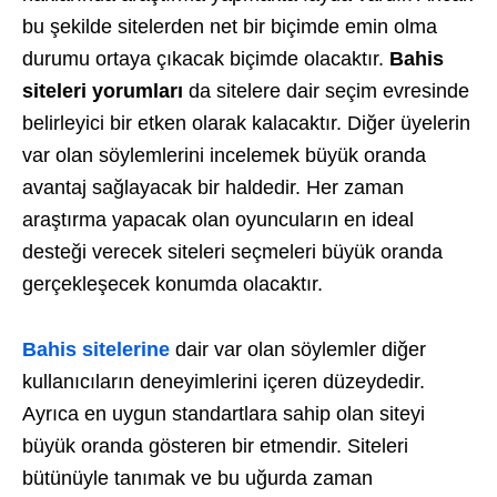
bu şekilde sitelerden net bir biçimde emin olma
durumu ortaya çıkacak biçimde olacaktır.
Bahis
siteleri yorumları
da sitelere dair seçim evresinde
belirleyici bir etken olarak kalacaktır. Diğer üyelerin
var olan söylemlerini incelemek büyük oranda
avantaj sağlayacak bir haldedir. Her zaman
araştırma yapacak olan oyuncuların en ideal
desteği verecek siteleri seçmeleri büyük oranda
gerçekleşecek konumda olacaktır.
Bahis sitelerine
dair var olan söylemler diğer
kullanıcıların deneyimlerini içeren düzeydedir.
Ayrıca en uygun standartlara sahip olan siteyi
büyük oranda gösteren bir etmendir. Siteleri
bütünüyle tanımak ve bu uğurda zaman