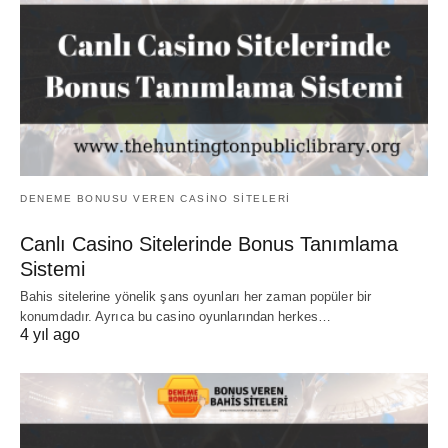
DENEME BONUSU VEREN CASINO SITELERI
Canlı Casino Sitelerinde Bonus Tanımlama
Sistemi
Bahis sitelerine yönelik şans oyunları her zaman popüler bir
konumdadır. Ayrıca bu casino oyunlarından herkes…
4 yıl ago