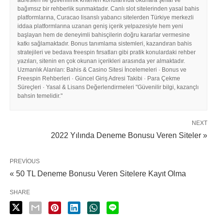
bağımsız bir rehberlik sunmaktadır. Canlı slot sitelerinden yasal bahis
platformlarına, Curacao lisanslı yabancı sitelerden Türkiye merkezli
iddaa platformlarına uzanan geniş içerik yelpazesiyle hem yeni
başlayan hem de deneyimli bahisçilerin doğru kararlar vermesine
katkı sağlamaktadır. Bonus tanımlama sistemleri, kazandıran bahis
stratejileri ve bedava freespin fırsatları gibi pratik konulardaki rehber
yazıları, sitenin en çok okunan içerikleri arasında yer almaktadır.
Uzmanlık Alanları: Bahis & Casino Sitesi İncelemeleri · Bonus ve
Freespin Rehberleri · Güncel Giriş Adresi Takibi · Para Çekme
Süreçleri · Yasal & Lisans Değerlendirmeleri "Güvenilir bilgi, kazançlı
bahsin temelidir."
NEXT
2022 Yılında Deneme Bonusu Veren Siteler »
PREVIOUS
« 50 TL Deneme Bonusu Veren Sitelere Kayıt Olma
SHARE