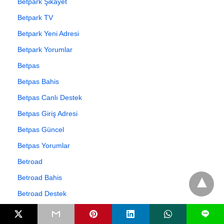
Betpark Şikayet
Betpark TV
Betpark Yeni Adresi
Betpark Yorumlar
Betpas
Betpas Bahis
Betpas Canlı Destek
Betpas Giriş Adresi
Betpas Güncel
Betpas Yorumlar
Betroad
Betroad Bahis
Betroad Destek
Betroad Giriş Yeni
L