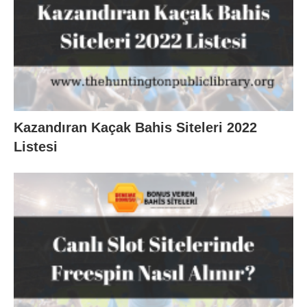
Kazandıran Kaçak Bahis Siteleri 2022
Listesi