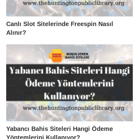
Canlı Slot Sitelerinde Freespin Nasıl
Alınır?
Yabancı Bahis Siteleri Hangi Ödeme
Yöntemlerini Kullanıyor?