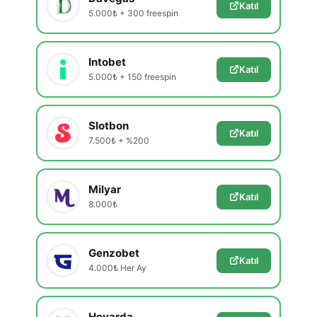
Katıl
5.000₺ + 300 freespin
Intobet
Katıl
5.000₺ + 150 freespin
Slotbon
Katıl
7.500₺ + %200
Milyar
Katıl
8.000₺
Genzobet
Katıl
4.000₺ Her Ay
Hovarda