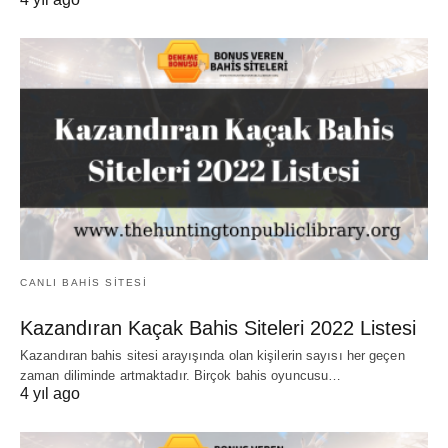
CANLI BAHIS SITESI
Kazandıran Kaçak Bahis Siteleri 2022 Listesi
Kazandıran bahis sitesi arayışında olan kişilerin sayısı her geçen
zaman diliminde artmaktadır. Birçok bahis oyuncusu…
4 yıl ago