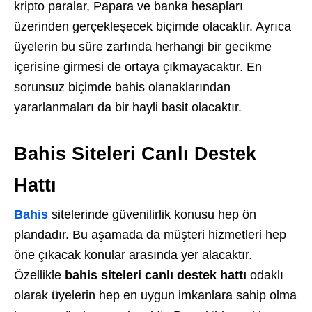
kripto paralar, Papara ve banka hesapları
üzerinden gerçekleşecek biçimde olacaktır. Ayrıca
üyelerin bu süre zarfında herhangi bir gecikme
içerisine girmesi de ortaya çıkmayacaktır. En
sorunsuz biçimde bahis olanaklarından
yararlanmaları da bir hayli basit olacaktır.
Bahis Siteleri Canlı Destek
Hattı
Bahis
sitelerinde güvenilirlik konusu hep ön
plandadır. Bu aşamada da müşteri hizmetleri hep
öne çıkacak konular arasında yer alacaktır.
Özellikle
bahis siteleri canlı destek hattı
odaklı
olarak üyelerin hep en uygun imkanlara sahip olma