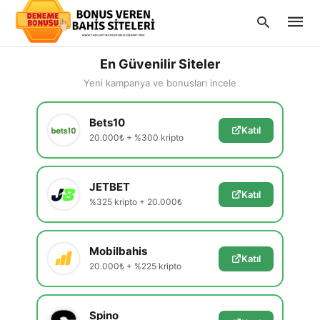
En Güvenilir Siteler
Yeni kampanya ve bonusları incele
Type
Bets10
your
Katıl
searc
20.000₺ + %300 kripto
query
and
hit
enter:
JETBET
Katıl
%325 kripto + 20.000₺
Mobilbahis
Katıl
20.000₺ + %225 kripto
Spino