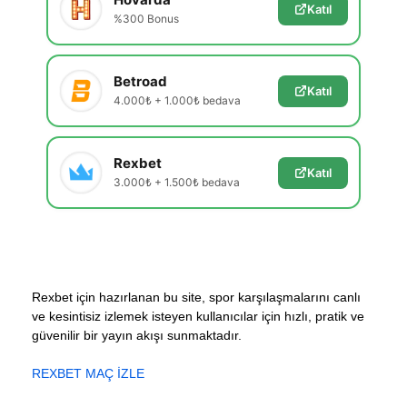
Katıl
%300 Bonus
Betroad
Katıl
4.000₺ + 1.000₺ bedava
Rexbet
Katıl
3.000₺ + 1.500₺ bedava
Rexbet için hazırlanan bu site, spor karşılaşmalarını canlı
ve kesintisiz izlemek isteyen kullanıcılar için hızlı, pratik ve
güvenilir bir yayın akışı sunmaktadır.
REXBET MAÇ İZLE