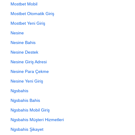
Mostbet Mobil
Mostbet Otomatik Giriş
Mostbet Yeni Giriş
Nesine
Nesine Bahis
Nesine Destek
Nesine Giriş Adresi
Nesine Para Çekme
Nesine Yeni Giriş
Ngsbahis
Ngsbahis Bahis
Ngsbahis Mobil Giriş
Ngsbahis Müşteri Hizmetleri
Ngsbahis Şikayet