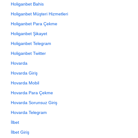
Holiganbet Bahis
Holiganbet Müşteri Hizmetleri
Holiganbet Para Çekme
Holiganbet Şikayet
Holiganbet Telegram
Holiganbet Twitter
Hovarda
Hovarda Giriş
Hovarda Mobil
Hovarda Para Çekme
Hovarda Sorunsuz Giriş
Hovarda Telegram
İlbet
İlbet Giriş