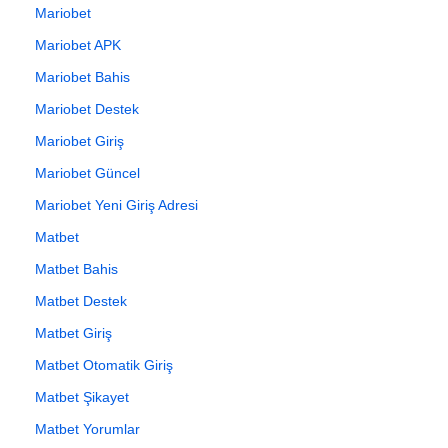
Mariobet
Mariobet APK
Mariobet Bahis
Mariobet Destek
Mariobet Giriş
Mariobet Güncel
Mariobet Yeni Giriş Adresi
Matbet
Matbet Bahis
Matbet Destek
Matbet Giriş
Matbet Otomatik Giriş
Matbet Şikayet
Matbet Yorumlar