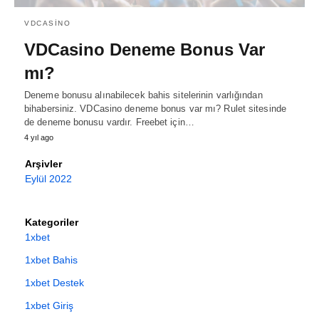
VDCASINO
VDCasino Deneme Bonus Var
mı?
Deneme bonusu alınabilecek bahis sitelerinin varlığından
bihabersiniz. VDCasino deneme bonus var mı? Rulet sitesinde
de deneme bonusu vardır. Freebet için…
4 yıl ago
Arşivler
Eylül 2022
Kategoriler
1xbet
1xbet Bahis
1xbet Destek
1xbet Giriş