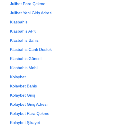
Julibet Para Çekme
Julibet Yeni Giriş Adresi
Klasbahis
Klasbahis APK
Klasbahis Bahis
Klasbahis Canlı Destek
Klasbahis Güncel
Klasbahis Mobil
Kolaybet
Kolaybet Bahis
Kolaybet Giriş
Kolaybet Giriş Adresi
Kolaybet Para Çekme
Kolaybet Şikayet