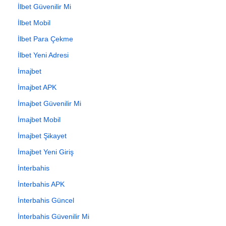
İlbet Güvenilir Mi
İlbet Mobil
İlbet Para Çekme
İlbet Yeni Adresi
İmajbet
İmajbet APK
İmajbet Güvenilir Mi
İmajbet Mobil
İmajbet Şikayet
İmajbet Yeni Giriş
İnterbahis
İnterbahis APK
İnterbahis Güncel
İnterbahis Güvenilir Mi