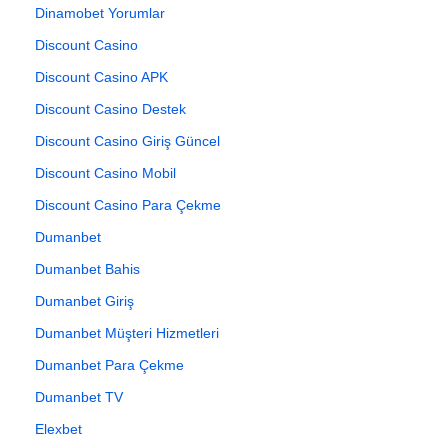
Dinamobet Yorumlar
Discount Casino
Discount Casino APK
Discount Casino Destek
Discount Casino Giriş Güncel
Discount Casino Mobil
Discount Casino Para Çekme
Dumanbet
Dumanbet Bahis
Dumanbet Giriş
Dumanbet Müşteri Hizmetleri
Dumanbet Para Çekme
Dumanbet TV
Elexbet