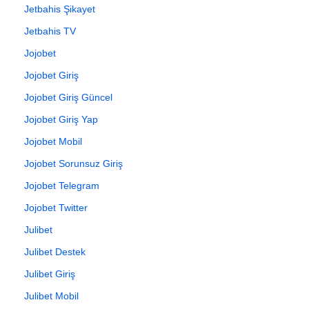
Jetbahis Şikayet
Jetbahis TV
Jojobet
Jojobet Giriş
Jojobet Giriş Güncel
Jojobet Giriş Yap
Jojobet Mobil
Jojobet Sorunsuz Giriş
Jojobet Telegram
Jojobet Twitter
Julibet
Julibet Destek
Julibet Giriş
Julibet Mobil