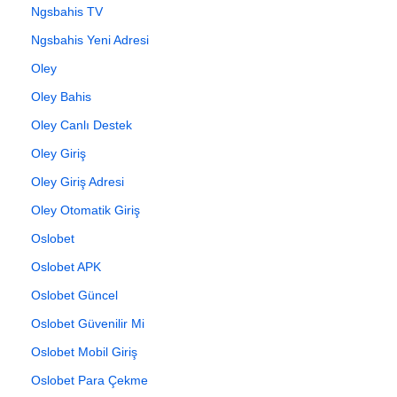
Ngsbahis TV
Ngsbahis Yeni Adresi
Oley
Oley Bahis
Oley Canlı Destek
Oley Giriş
Oley Giriş Adresi
Oley Otomatik Giriş
Oslobet
Oslobet APK
Oslobet Güncel
Oslobet Güvenilir Mi
Oslobet Mobil Giriş
Oslobet Para Çekme