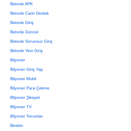
Betvole APK
Betvole Canlı Destek
Betvole Giriş
Betvole Güncel
Betvole Sorunsuz Giriş
Betvole Yeni Giriş
Bilyoner
Bilyoner Giriş Yap
Bilyoner Mobil
Bilyoner Para Çekme
Bilyoner Şikayet
Bilyoner TV
Bilyoner Yorumlar
Birebin