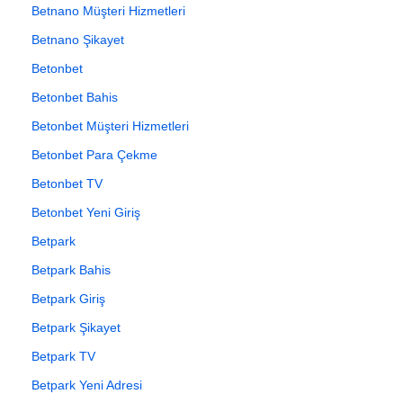
Betnano Müşteri Hizmetleri
Betnano Şikayet
Betonbet
Betonbet Bahis
Betonbet Müşteri Hizmetleri
Betonbet Para Çekme
Betonbet TV
Betonbet Yeni Giriş
Betpark
Betpark Bahis
Betpark Giriş
Betpark Şikayet
Betpark TV
Betpark Yeni Adresi