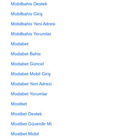
Mobilbahis Destek
Mobilbahis Giriş
Mobilbahis Yeni Adresi
Mobilbahis Yorumlar
Modabet
Modabet Bahis
Modabet Güncel
Modabet Mobil Giriş
Modabet Yeni Adresi
Modabet Yorumlar
Mostbet
Mostbet Destek
Mostbet Güvenilir Mi
Mostbet Mobil