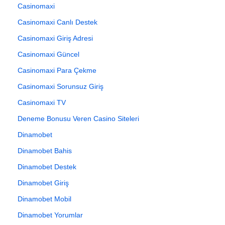
Casinomaxi
Casinomaxi Canlı Destek
Casinomaxi Giriş Adresi
Casinomaxi Güncel
Casinomaxi Para Çekme
Casinomaxi Sorunsuz Giriş
Casinomaxi TV
Deneme Bonusu Veren Casino Siteleri
Dinamobet
Dinamobet Bahis
Dinamobet Destek
Dinamobet Giriş
Dinamobet Mobil
Dinamobet Yorumlar