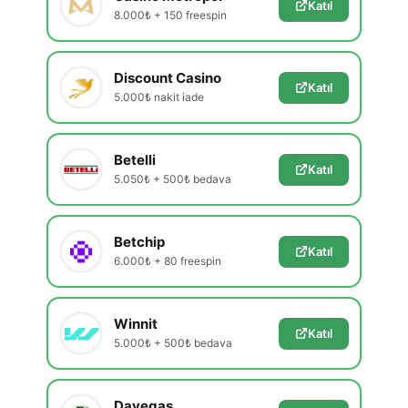
Katıl
8.000₺ + 150 freespin
Discount Casino
Katıl
5.000₺ nakit iade
Betelli
Katıl
5.050₺ + 500₺ bedava
Betchip
Katıl
6.000₺ + 80 freespin
Winnit
Katıl
5.000₺ + 500₺ bedava
Davegas