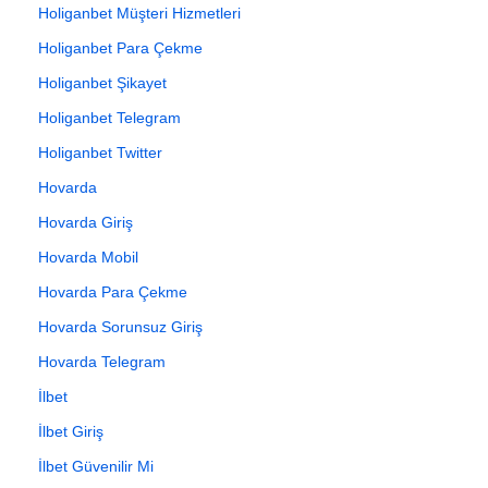
Holiganbet Müşteri Hizmetleri
Holiganbet Para Çekme
Holiganbet Şikayet
Holiganbet Telegram
Holiganbet Twitter
Hovarda
Hovarda Giriş
Hovarda Mobil
Hovarda Para Çekme
Hovarda Sorunsuz Giriş
Hovarda Telegram
İlbet
İlbet Giriş
İlbet Güvenilir Mi