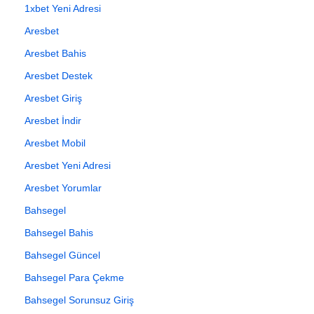
1xbet Yeni Adresi
Aresbet
Aresbet Bahis
Aresbet Destek
Aresbet Giriş
Aresbet İndir
Aresbet Mobil
Aresbet Yeni Adresi
Aresbet Yorumlar
Bahsegel
Bahsegel Bahis
Bahsegel Güncel
Bahsegel Para Çekme
Bahsegel Sorunsuz Giriş