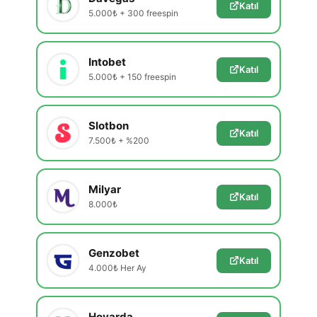
Katıl
5.000₺ + 300 freespin
Intobet
Katıl
5.000₺ + 150 freespin
Slotbon
Katıl
7.500₺ + %200
Milyar
Katıl
8.000₺
Genzobet
Katıl
4.000₺ Her Ay
Hovarda