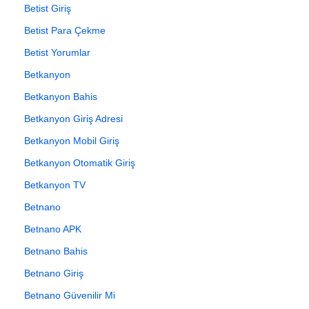
Betist Giriş
Betist Para Çekme
Betist Yorumlar
Betkanyon
Betkanyon Bahis
Betkanyon Giriş Adresi
Betkanyon Mobil Giriş
Betkanyon Otomatik Giriş
Betkanyon TV
Betnano
Betnano APK
Betnano Bahis
Betnano Giriş
Betnano Güvenilir Mi