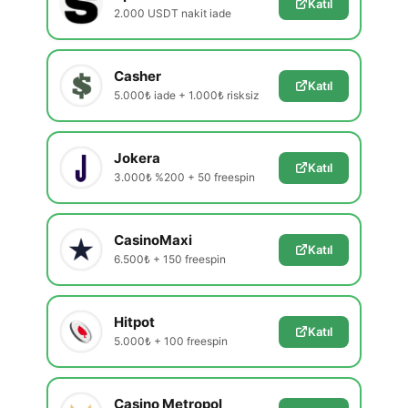
Katıl
2.000 USDT nakit iade
Casher
Katıl
5.000₺ iade + 1.000₺ risksiz
Jokera
Katıl
3.000₺ %200 + 50 freespin
CasinoMaxi
Katıl
6.500₺ + 150 freespin
Hitpot
Katıl
5.000₺ + 100 freespin
Casino Metropol