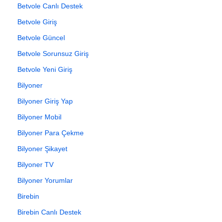
Betvole Canlı Destek
Betvole Giriş
Betvole Güncel
Betvole Sorunsuz Giriş
Betvole Yeni Giriş
Bilyoner
Bilyoner Giriş Yap
Bilyoner Mobil
Bilyoner Para Çekme
Bilyoner Şikayet
Bilyoner TV
Bilyoner Yorumlar
Birebin
Birebin Canlı Destek