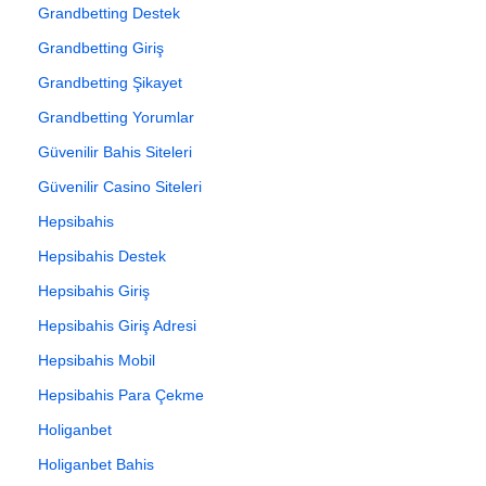
Grandbetting Destek
Grandbetting Giriş
Grandbetting Şikayet
Grandbetting Yorumlar
Güvenilir Bahis Siteleri
Güvenilir Casino Siteleri
Hepsibahis
Hepsibahis Destek
Hepsibahis Giriş
Hepsibahis Giriş Adresi
Hepsibahis Mobil
Hepsibahis Para Çekme
Holiganbet
Holiganbet Bahis