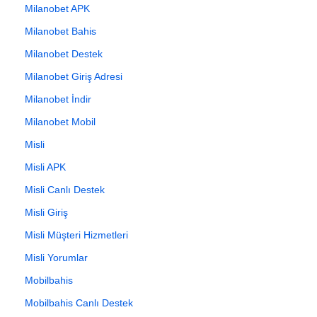
Milanobet APK
Milanobet Bahis
Milanobet Destek
Milanobet Giriş Adresi
Milanobet İndir
Milanobet Mobil
Misli
Misli APK
Misli Canlı Destek
Misli Giriş
Misli Müşteri Hizmetleri
Misli Yorumlar
Mobilbahis
Mobilbahis Canlı Destek