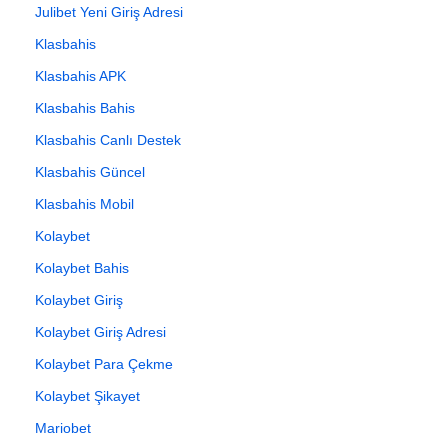
Julibet Yeni Giriş Adresi
Klasbahis
Klasbahis APK
Klasbahis Bahis
Klasbahis Canlı Destek
Klasbahis Güncel
Klasbahis Mobil
Kolaybet
Kolaybet Bahis
Kolaybet Giriş
Kolaybet Giriş Adresi
Kolaybet Para Çekme
Kolaybet Şikayet
Mariobet