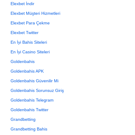
Elexbet İndir
Elexbet Müşteri Hizmetleri
Elexbet Para Çekme
Elexbet Twitter
En İyi Bahis Siteleri
En İyi Casino Siteleri
Goldenbahis
Goldenbahis APK
Goldenbahis Güvenilir Mi
Goldenbahis Sorunsuz Giriş
Goldenbahis Telegram
Goldenbahis Twitter
Grandbetting
Grandbetting Bahis