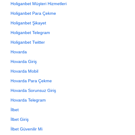
Holiganbet Müşteri Hizmetleri
Holiganbet Para Çekme
Holiganbet Şikayet
Holiganbet Telegram
Holiganbet Twitter
Hovarda
Hovarda Giriş
Hovarda Mobil
Hovarda Para Çekme
Hovarda Sorunsuz Giriş
Hovarda Telegram
İlbet
İlbet Giriş
İlbet Güvenilir Mi