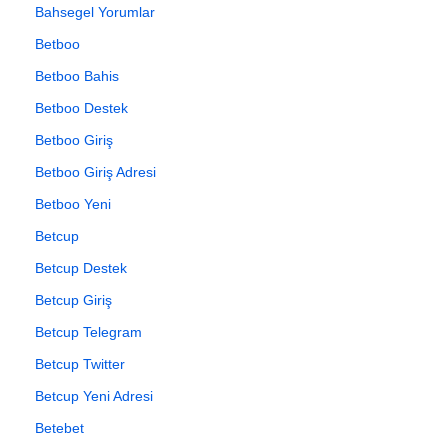
Bahsegel Yorumlar
Betboo
Betboo Bahis
Betboo Destek
Betboo Giriş
Betboo Giriş Adresi
Betboo Yeni
Betcup
Betcup Destek
Betcup Giriş
Betcup Telegram
Betcup Twitter
Betcup Yeni Adresi
Betebet