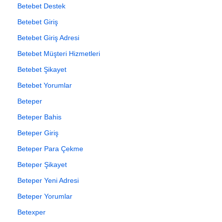
Betebet Destek
Betebet Giriş
Betebet Giriş Adresi
Betebet Müşteri Hizmetleri
Betebet Şikayet
Betebet Yorumlar
Beteper
Beteper Bahis
Beteper Giriş
Beteper Para Çekme
Beteper Şikayet
Beteper Yeni Adresi
Beteper Yorumlar
Betexper