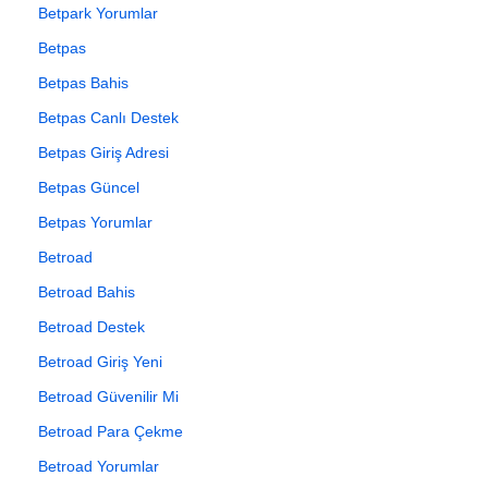
Betpark Yorumlar
Betpas
Betpas Bahis
Betpas Canlı Destek
Betpas Giriş Adresi
Betpas Güncel
Betpas Yorumlar
Betroad
Betroad Bahis
Betroad Destek
Betroad Giriş Yeni
Betroad Güvenilir Mi
Betroad Para Çekme
Betroad Yorumlar