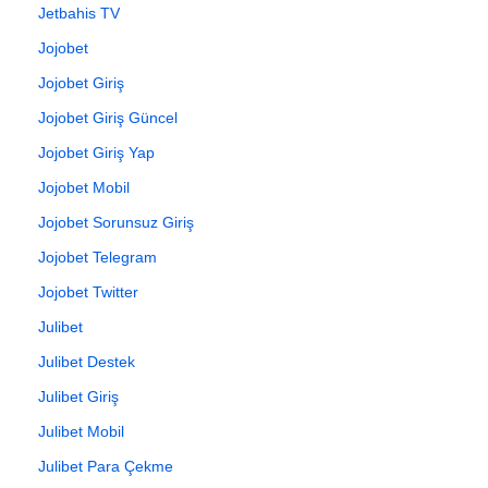
Jetbahis TV
Jojobet
Jojobet Giriş
Jojobet Giriş Güncel
Jojobet Giriş Yap
Jojobet Mobil
Jojobet Sorunsuz Giriş
Jojobet Telegram
Jojobet Twitter
Julibet
Julibet Destek
Julibet Giriş
Julibet Mobil
Julibet Para Çekme