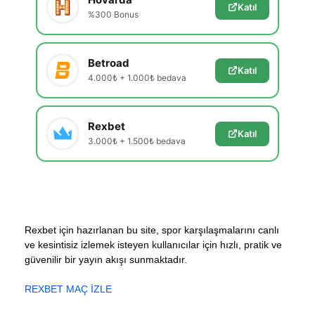
Katıl
%300 Bonus
Betroad
Katıl
4.000₺ + 1.000₺ bedava
Rexbet
Katıl
3.000₺ + 1.500₺ bedava
Rexbet için hazırlanan bu site, spor karşılaşmalarını canlı
ve kesintisiz izlemek isteyen kullanıcılar için hızlı, pratik ve
güvenilir bir yayın akışı sunmaktadır.
REXBET MAÇ İZLE