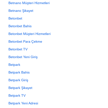
Betnano Müşteri Hizmetleri
Betnano Şikayet
Betonbet
Betonbet Bahis
Betonbet Müşteri Hizmetleri
Betonbet Para Çekme
Betonbet TV
Betonbet Yeni Giriş
Betpark
Betpark Bahis
Betpark Giriş
Betpark Şikayet
Betpark TV
Betpark Yeni Adresi