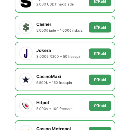
Katıl
2.000 USDT nakit iade
Casher
Katıl
5.000₺ iade + 1.000₺ risksiz
Jokera
Katıl
3.000₺ %200 + 50 freespin
CasinoMaxi
Katıl
6.500₺ + 150 freespin
Hitpot
Katıl
5.000₺ + 100 freespin
Casino Metropol