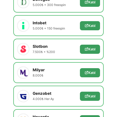
Katıl
5.000₺ + 300 freespin
Intobet
Katıl
5.000₺ + 150 freespin
Slotbon
Katıl
7.500₺ + %200
Milyar
Katıl
8.000₺
Genzobet
Katıl
4.000₺ Her Ay
Hovarda