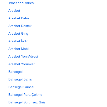
1xbet Yeni Adresi
Aresbet
Aresbet Bahis
Aresbet Destek
Aresbet Giriş
Aresbet İndir
Aresbet Mobil
Aresbet Yeni Adresi
Aresbet Yorumlar
Bahsegel
Bahsegel Bahis
Bahsegel Güncel
Bahsegel Para Çekme
Bahsegel Sorunsuz Giriş