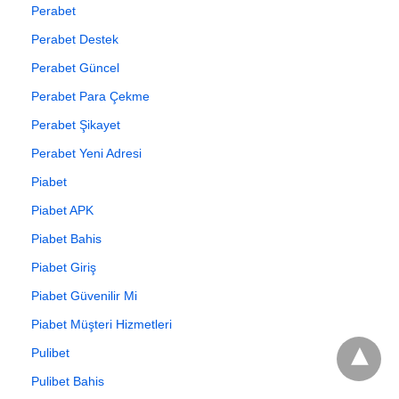
Perabet
Perabet Destek
Perabet Güncel
Perabet Para Çekme
Perabet Şikayet
Perabet Yeni Adresi
Piabet
Piabet APK
Piabet Bahis
Piabet Giriş
Piabet Güvenilir Mi
Piabet Müşteri Hizmetleri
Pulibet
Pulibet Bahis