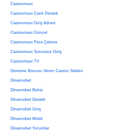
Casinomaxi
Casinomaxi Canlı Destek
Casinomaxi Giriş Adresi
Casinomaxi Güncel
Casinomaxi Para Çekme
Casinomaxi Sorunsuz Giriş
Casinomaxi TV
Deneme Bonusu Veren Casino Siteleri
Dinamobet
Dinamobet Bahis
Dinamobet Destek
Dinamobet Giriş
Dinamobet Mobil
Dinamobet Yorumlar