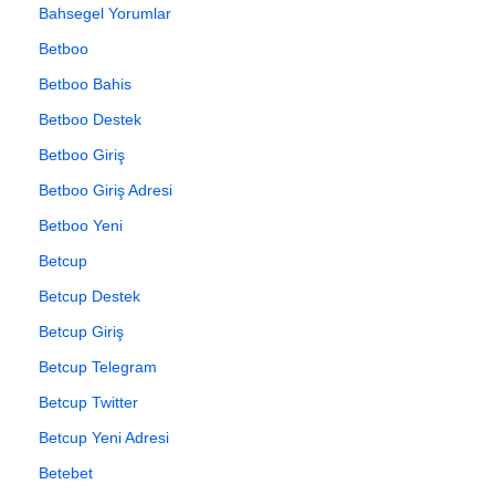
Bahsegel Yorumlar
Betboo
Betboo Bahis
Betboo Destek
Betboo Giriş
Betboo Giriş Adresi
Betboo Yeni
Betcup
Betcup Destek
Betcup Giriş
Betcup Telegram
Betcup Twitter
Betcup Yeni Adresi
Betebet