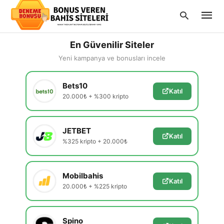
En Güvenilir Siteler
Yeni kampanya ve bonusları incele
Type
Bets10
your
Katıl
searc
20.000₺ + %300 kripto
query
and
hit
enter:
JETBET
Katıl
%325 kripto + 20.000₺
Mobilbahis
Katıl
20.000₺ + %225 kripto
Spino