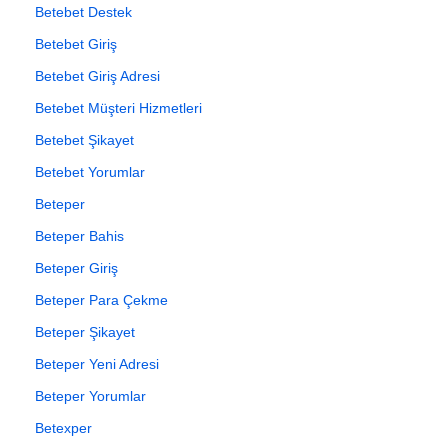
Betebet Destek
Betebet Giriş
Betebet Giriş Adresi
Betebet Müşteri Hizmetleri
Betebet Şikayet
Betebet Yorumlar
Beteper
Beteper Bahis
Beteper Giriş
Beteper Para Çekme
Beteper Şikayet
Beteper Yeni Adresi
Beteper Yorumlar
Betexper