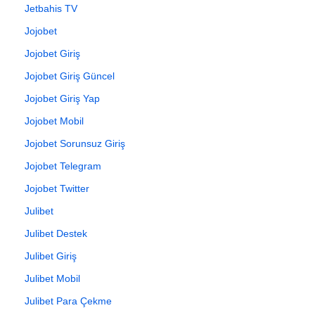
Jetbahis TV
Jojobet
Jojobet Giriş
Jojobet Giriş Güncel
Jojobet Giriş Yap
Jojobet Mobil
Jojobet Sorunsuz Giriş
Jojobet Telegram
Jojobet Twitter
Julibet
Julibet Destek
Julibet Giriş
Julibet Mobil
Julibet Para Çekme