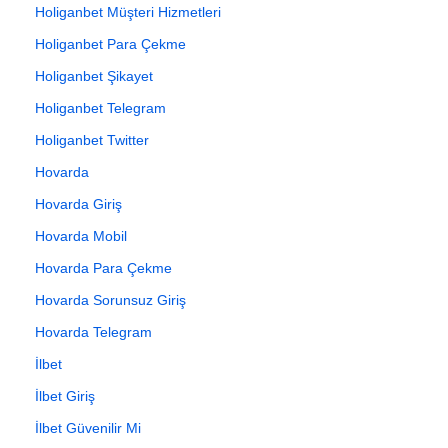
Holiganbet Müşteri Hizmetleri
Holiganbet Para Çekme
Holiganbet Şikayet
Holiganbet Telegram
Holiganbet Twitter
Hovarda
Hovarda Giriş
Hovarda Mobil
Hovarda Para Çekme
Hovarda Sorunsuz Giriş
Hovarda Telegram
İlbet
İlbet Giriş
İlbet Güvenilir Mi