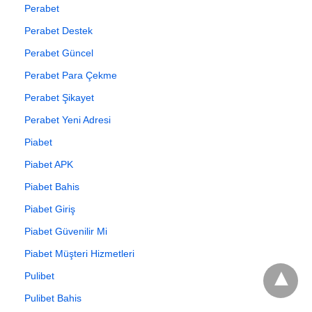
Perabet
Perabet Destek
Perabet Güncel
Perabet Para Çekme
Perabet Şikayet
Perabet Yeni Adresi
Piabet
Piabet APK
Piabet Bahis
Piabet Giriş
Piabet Güvenilir Mi
Piabet Müşteri Hizmetleri
Pulibet
Pulibet Bahis