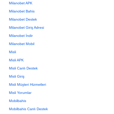
Milanobet APK
Milanobet Bahis
Milanobet Destek
Milanobet Giriş Adresi
Milanobet İndir
Milanobet Mobil
Misli
Misli APK
Misli Canlı Destek
Misli Giriş
Misli Müşteri Hizmetleri
Misli Yorumlar
Mobilbahis
Mobilbahis Canlı Destek