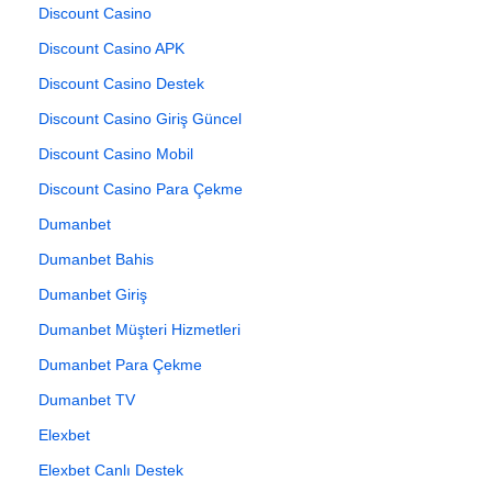
Discount Casino
Discount Casino APK
Discount Casino Destek
Discount Casino Giriş Güncel
Discount Casino Mobil
Discount Casino Para Çekme
Dumanbet
Dumanbet Bahis
Dumanbet Giriş
Dumanbet Müşteri Hizmetleri
Dumanbet Para Çekme
Dumanbet TV
Elexbet
Elexbet Canlı Destek