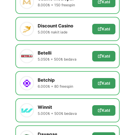
Katıl
8.000₺ + 150 freespin
Discount Casino
Katıl
5.000₺ nakit iade
Betelli
Katıl
5.050₺ + 500₺ bedava
Betchip
Katıl
6.000₺ + 80 freespin
Winnit
Katıl
5.000₺ + 500₺ bedava
Davegas