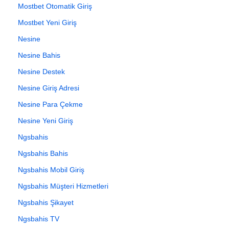
Mostbet Otomatik Giriş
Mostbet Yeni Giriş
Nesine
Nesine Bahis
Nesine Destek
Nesine Giriş Adresi
Nesine Para Çekme
Nesine Yeni Giriş
Ngsbahis
Ngsbahis Bahis
Ngsbahis Mobil Giriş
Ngsbahis Müşteri Hizmetleri
Ngsbahis Şikayet
Ngsbahis TV