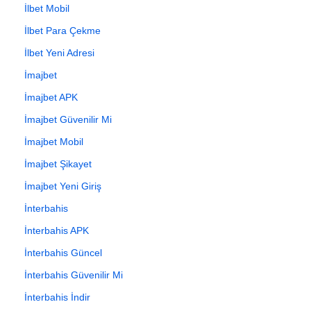
İlbet Mobil
İlbet Para Çekme
İlbet Yeni Adresi
İmajbet
İmajbet APK
İmajbet Güvenilir Mi
İmajbet Mobil
İmajbet Şikayet
İmajbet Yeni Giriş
İnterbahis
İnterbahis APK
İnterbahis Güncel
İnterbahis Güvenilir Mi
İnterbahis İndir