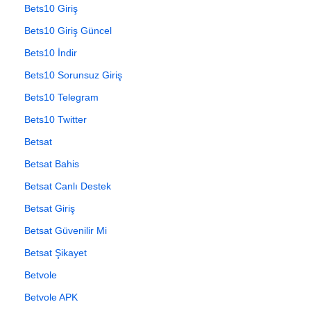
Bets10 Giriş
Bets10 Giriş Güncel
Bets10 İndir
Bets10 Sorunsuz Giriş
Bets10 Telegram
Bets10 Twitter
Betsat
Betsat Bahis
Betsat Canlı Destek
Betsat Giriş
Betsat Güvenilir Mi
Betsat Şikayet
Betvole
Betvole APK