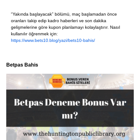
“Yakında başlayacak” bölümü, maç başlamadan önce
oranları takip edip kadro haberleri ve son dakika
gelişmelerine göre kupon planlamayı kolaylaştırır. Nasıl
kullanılır öğrenmek için:
https://www.bets10.blog/yazi/bets10-bahis/
Betpas Bahis