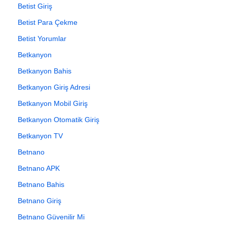
Betist Giriş
Betist Para Çekme
Betist Yorumlar
Betkanyon
Betkanyon Bahis
Betkanyon Giriş Adresi
Betkanyon Mobil Giriş
Betkanyon Otomatik Giriş
Betkanyon TV
Betnano
Betnano APK
Betnano Bahis
Betnano Giriş
Betnano Güvenilir Mi