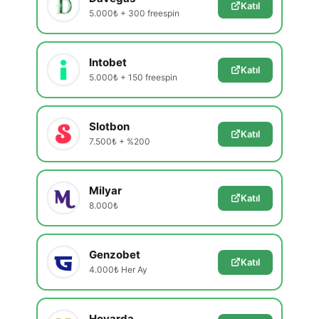
Katıl
5.000₺ + 300 freespin
Intobet
Katıl
5.000₺ + 150 freespin
Slotbon
Katıl
7.500₺ + %200
Milyar
Katıl
8.000₺
Genzobet
Katıl
4.000₺ Her Ay
Hovarda