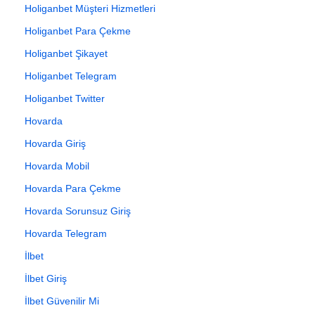
Holiganbet Müşteri Hizmetleri
Holiganbet Para Çekme
Holiganbet Şikayet
Holiganbet Telegram
Holiganbet Twitter
Hovarda
Hovarda Giriş
Hovarda Mobil
Hovarda Para Çekme
Hovarda Sorunsuz Giriş
Hovarda Telegram
İlbet
İlbet Giriş
İlbet Güvenilir Mi