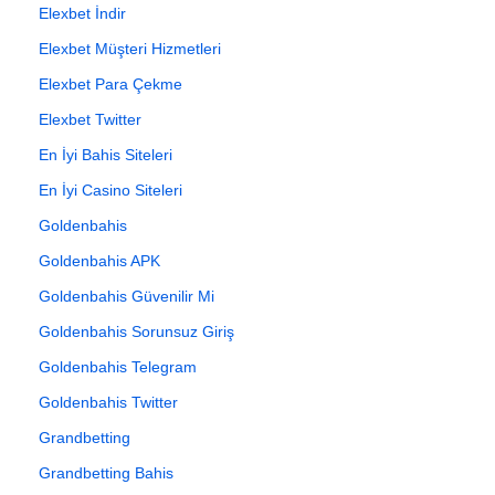
Elexbet İndir
Elexbet Müşteri Hizmetleri
Elexbet Para Çekme
Elexbet Twitter
En İyi Bahis Siteleri
En İyi Casino Siteleri
Goldenbahis
Goldenbahis APK
Goldenbahis Güvenilir Mi
Goldenbahis Sorunsuz Giriş
Goldenbahis Telegram
Goldenbahis Twitter
Grandbetting
Grandbetting Bahis