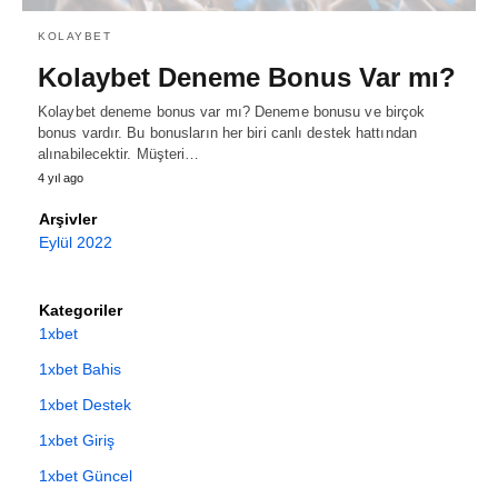
KOLAYBET
Kolaybet Deneme Bonus Var mı?
Kolaybet deneme bonus var mı? Deneme bonusu ve birçok
bonus vardır. Bu bonusların her biri canlı destek hattından
alınabilecektir. Müşteri…
4 yıl ago
Arşivler
Eylül 2022
Kategoriler
1xbet
1xbet Bahis
1xbet Destek
1xbet Giriş
1xbet Güncel