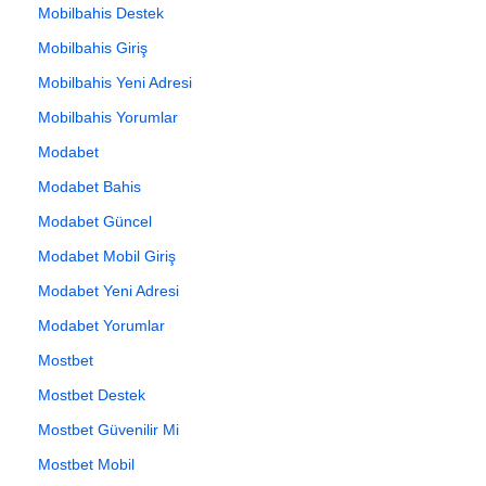
Mobilbahis Destek
Mobilbahis Giriş
Mobilbahis Yeni Adresi
Mobilbahis Yorumlar
Modabet
Modabet Bahis
Modabet Güncel
Modabet Mobil Giriş
Modabet Yeni Adresi
Modabet Yorumlar
Mostbet
Mostbet Destek
Mostbet Güvenilir Mi
Mostbet Mobil