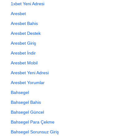
1xbet Yeni Adresi
Aresbet
Aresbet Bahis
Aresbet Destek
Aresbet Giriş
Aresbet İndir
Aresbet Mobil
Aresbet Yeni Adresi
Aresbet Yorumlar
Bahsegel
Bahsegel Bahis
Bahsegel Güncel
Bahsegel Para Çekme
Bahsegel Sorunsuz Giriş