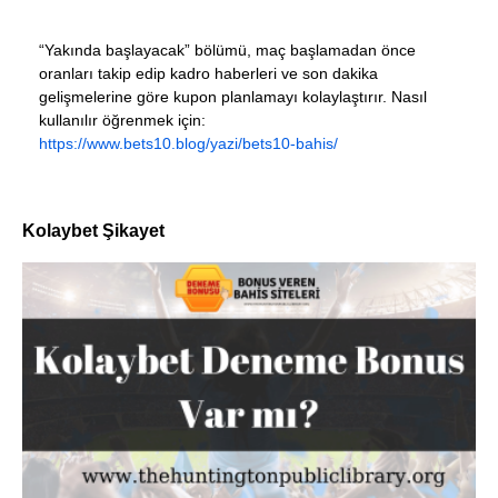
“Yakında başlayacak” bölümü, maç başlamadan önce
oranları takip edip kadro haberleri ve son dakika
gelişmelerine göre kupon planlamayı kolaylaştırır. Nasıl
kullanılır öğrenmek için:
https://www.bets10.blog/yazi/bets10-bahis/
Kolaybet Şikayet