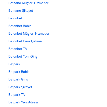
Betnano Müşteri Hizmetleri
Betnano Şikayet
Betonbet
Betonbet Bahis
Betonbet Müşteri Hizmetleri
Betonbet Para Çekme
Betonbet TV
Betonbet Yeni Giriş
Betpark
Betpark Bahis
Betpark Giriş
Betpark Şikayet
Betpark TV
Betpark Yeni Adresi