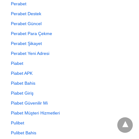
Perabet
Perabet Destek
Perabet Güncel
Perabet Para Çekme
Perabet Şikayet
Perabet Yeni Adresi
Piabet
Piabet APK
Piabet Bahis
Piabet Giriş
Piabet Güvenilir Mi
Piabet Müşteri Hizmetleri
Pulibet
Pulibet Bahis