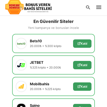
En Güvenilir Siteler
Yeni kampanya ve bonusları incele
Type
Bets10
your
Katıl
searc
20.000₺ + %300 kripto
query
and
hit
enter:
JETBET
Katıl
%325 kripto + 20.000₺
Mobilbahis
Katıl
20.000₺ + %225 kripto
Spino