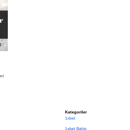
bet
.
Kategoriler
1xbet
1xbet Bahis