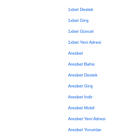
1xbet Destek
1xbet Giriş
1xbet Güncel
1xbet Yeni Adresi
Aresbet
Aresbet Bahis
Aresbet Destek
Aresbet Giriş
Aresbet İndir
Aresbet Mobil
Aresbet Yeni Adresi
Aresbet Yorumlar