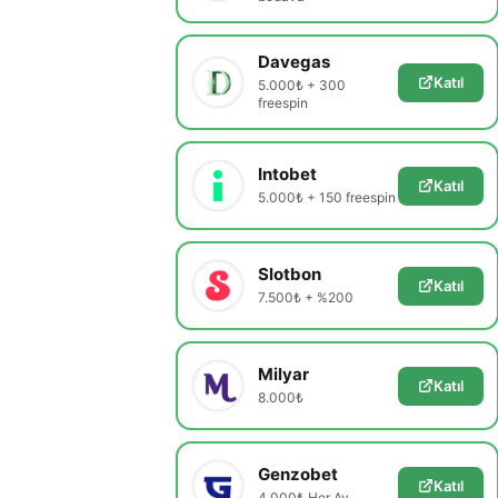
Davegas
Katıl
5.000₺ + 300
freespin
Intobet
Katıl
5.000₺ + 150 freespin
Slotbon
Katıl
7.500₺ + %200
Milyar
Katıl
8.000₺
Genzobet
Katıl
4.000₺ Her Ay