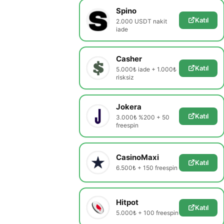
Spino
Katıl
2.000 USDT nakit
iade
Casher
Katıl
5.000₺ iade + 1.000₺
risksiz
Jokera
Katıl
3.000₺ %200 + 50
freespin
CasinoMaxi
Katıl
6.500₺ + 150 freespin
Hitpot
Katıl
5.000₺ + 100 freespin