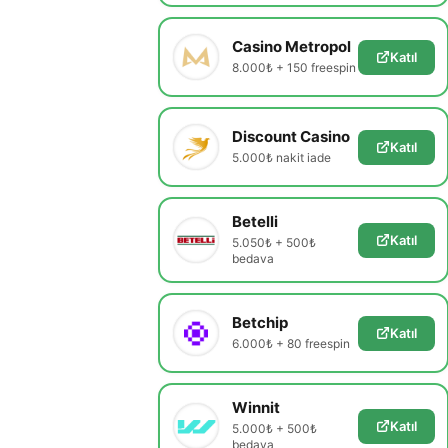
Casino Metropol
Katıl
8.000₺ + 150 freespin
Discount Casino
Katıl
5.000₺ nakit iade
Betelli
Katıl
5.050₺ + 500₺
bedava
Betchip
Katıl
6.000₺ + 80 freespin
Winnit
Katıl
5.000₺ + 500₺
bedava