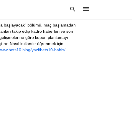
da başlayacak” bölümü, maç başlamadan
anları takip edip kadro haberleri ve son
gelişmelerine göre kupon planlamayı
tırır. Nasıl kullanılır öğrenmek için:
Type
/www.bets10.blog/yazi/bets10-bahis/
your
search
query
and
hit
enter: