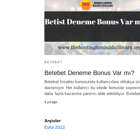
BETEBET
Betebet Deneme Bonus Var mı?
Betebet fırsatlar konusunda kullanıcılara oldukça iyi
davranıyor. Her kullanıcı bu sitede bonuslar sayesi
daha fazla kazanma şansını elde edebiliyor. Beteb
4 yıl ago
Arşivler
Eylül 2022