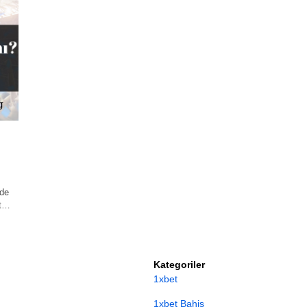
nde
et…
Kategoriler
1xbet
1xbet Bahis