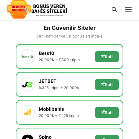
En Güvenilir Siteler
Yeni kampanya ve bonusları incele
Type
Bets10
your
Katıl
searc
20.000₺ + %300 kripto
query
and
hit
enter:
JETBET
Katıl
%325 kripto + 20.000₺
Mobilbahis
Katıl
20.000₺ + %225 kripto
Spino