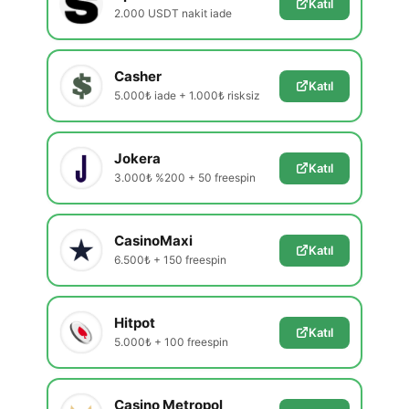
Katıl
2.000 USDT nakit iade
Casher
Katıl
5.000₺ iade + 1.000₺ risksiz
Jokera
Katıl
3.000₺ %200 + 50 freespin
CasinoMaxi
Katıl
6.500₺ + 150 freespin
Hitpot
Katıl
5.000₺ + 100 freespin
Casino Metropol