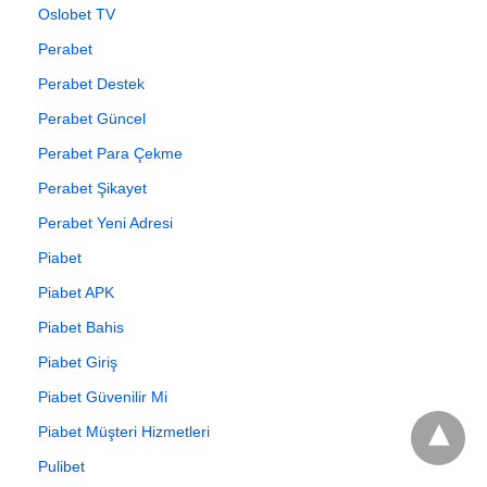
Oslobet TV
Perabet
Perabet Destek
Perabet Güncel
Perabet Para Çekme
Perabet Şikayet
Perabet Yeni Adresi
Piabet
Piabet APK
Piabet Bahis
Piabet Giriş
Piabet Güvenilir Mi
Piabet Müşteri Hizmetleri
Pulibet