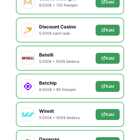
Katıl
8.000₺ + 150 freespin
Discount Casino
Katıl
5.000₺ nakit iade
Betelli
Katıl
5.050₺ + 500₺ bedava
Betchip
Katıl
6.000₺ + 80 freespin
Winnit
Katıl
5.000₺ + 500₺ bedava
Davegas