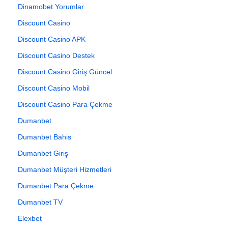
Dinamobet Yorumlar
Discount Casino
Discount Casino APK
Discount Casino Destek
Discount Casino Giriş Güncel
Discount Casino Mobil
Discount Casino Para Çekme
Dumanbet
Dumanbet Bahis
Dumanbet Giriş
Dumanbet Müşteri Hizmetleri
Dumanbet Para Çekme
Dumanbet TV
Elexbet