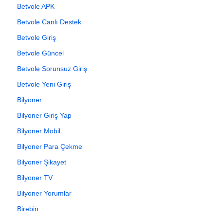
Betvole APK
Betvole Canlı Destek
Betvole Giriş
Betvole Güncel
Betvole Sorunsuz Giriş
Betvole Yeni Giriş
Bilyoner
Bilyoner Giriş Yap
Bilyoner Mobil
Bilyoner Para Çekme
Bilyoner Şikayet
Bilyoner TV
Bilyoner Yorumlar
Birebin