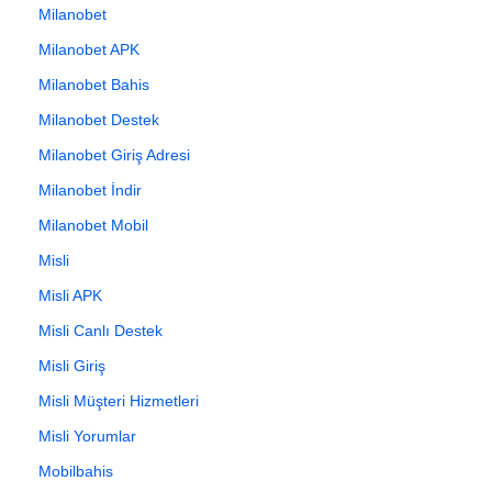
Milanobet
Milanobet APK
Milanobet Bahis
Milanobet Destek
Milanobet Giriş Adresi
Milanobet İndir
Milanobet Mobil
Misli
Misli APK
Misli Canlı Destek
Misli Giriş
Misli Müşteri Hizmetleri
Misli Yorumlar
Mobilbahis