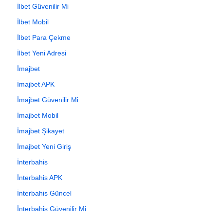
İlbet Güvenilir Mi
İlbet Mobil
İlbet Para Çekme
İlbet Yeni Adresi
İmajbet
İmajbet APK
İmajbet Güvenilir Mi
İmajbet Mobil
İmajbet Şikayet
İmajbet Yeni Giriş
İnterbahis
İnterbahis APK
İnterbahis Güncel
İnterbahis Güvenilir Mi