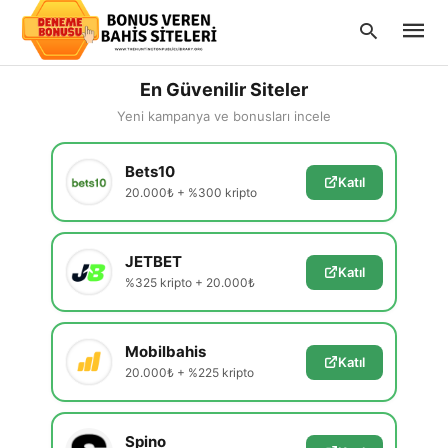
En Güvenilir Siteler
Yeni kampanya ve bonusları incele
Type
Bets10
your
Katıl
searc
20.000₺ + %300 kripto
query
and
hit
enter:
JETBET
Katıl
%325 kripto + 20.000₺
Mobilbahis
Katıl
20.000₺ + %225 kripto
Spino