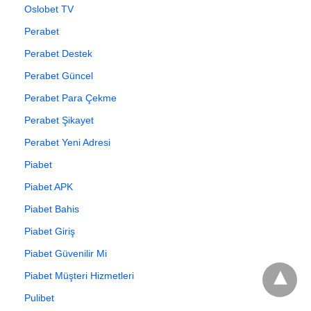
Oslobet TV
Perabet
Perabet Destek
Perabet Güncel
Perabet Para Çekme
Perabet Şikayet
Perabet Yeni Adresi
Piabet
Piabet APK
Piabet Bahis
Piabet Giriş
Piabet Güvenilir Mi
Piabet Müşteri Hizmetleri
Pulibet