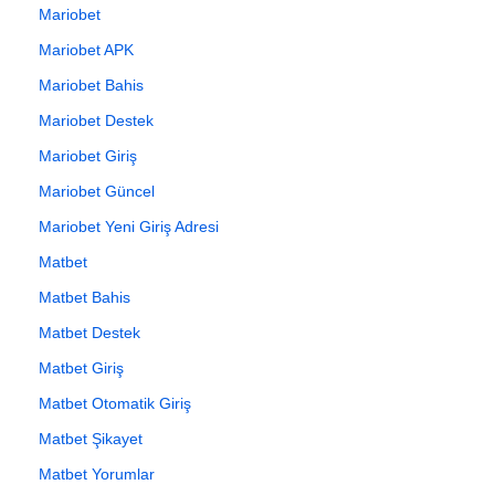
Mariobet
Mariobet APK
Mariobet Bahis
Mariobet Destek
Mariobet Giriş
Mariobet Güncel
Mariobet Yeni Giriş Adresi
Matbet
Matbet Bahis
Matbet Destek
Matbet Giriş
Matbet Otomatik Giriş
Matbet Şikayet
Matbet Yorumlar