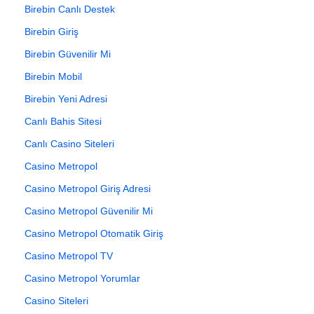
Birebin Canlı Destek
Birebin Giriş
Birebin Güvenilir Mi
Birebin Mobil
Birebin Yeni Adresi
Canlı Bahis Sitesi
Canlı Casino Siteleri
Casino Metropol
Casino Metropol Giriş Adresi
Casino Metropol Güvenilir Mi
Casino Metropol Otomatik Giriş
Casino Metropol TV
Casino Metropol Yorumlar
Casino Siteleri