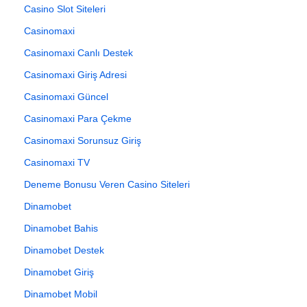
Casino Slot Siteleri
Casinomaxi
Casinomaxi Canlı Destek
Casinomaxi Giriş Adresi
Casinomaxi Güncel
Casinomaxi Para Çekme
Casinomaxi Sorunsuz Giriş
Casinomaxi TV
Deneme Bonusu Veren Casino Siteleri
Dinamobet
Dinamobet Bahis
Dinamobet Destek
Dinamobet Giriş
Dinamobet Mobil