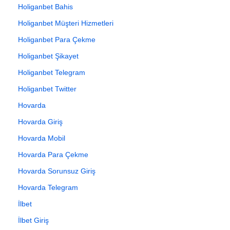
Holiganbet Bahis
Holiganbet Müşteri Hizmetleri
Holiganbet Para Çekme
Holiganbet Şikayet
Holiganbet Telegram
Holiganbet Twitter
Hovarda
Hovarda Giriş
Hovarda Mobil
Hovarda Para Çekme
Hovarda Sorunsuz Giriş
Hovarda Telegram
İlbet
İlbet Giriş