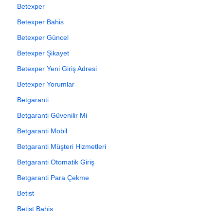
Betexper
Betexper Bahis
Betexper Güncel
Betexper Şikayet
Betexper Yeni Giriş Adresi
Betexper Yorumlar
Betgaranti
Betgaranti Güvenilir Mi
Betgaranti Mobil
Betgaranti Müşteri Hizmetleri
Betgaranti Otomatik Giriş
Betgaranti Para Çekme
Betist
Betist Bahis