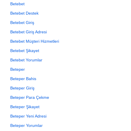
Betebet
Betebet Destek
Betebet Giriş
Betebet Giriş Adresi
Betebet Müşteri Hizmetleri
Betebet Şikayet
Betebet Yorumlar
Beteper
Beteper Bahis
Beteper Giriş
Beteper Para Çekme
Beteper Şikayet
Beteper Yeni Adresi
Beteper Yorumlar