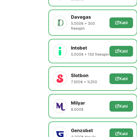
Davegas
Katıl
5.000₺ + 300
freespin
Intobet
Katıl
5.000₺ + 150 freespin
Slotbon
Katıl
7.500₺ + %200
Milyar
Katıl
8.000₺
Genzobet
Katıl
4.000₺ Her Ay