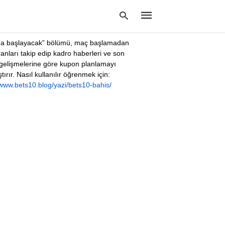
da başlayacak” bölümü, maç başlamadan
anları takip edip kadro haberleri ve son
gelişmelerine göre kupon planlamayı
tırır. Nasıl kullanılır öğrenmek için:
Type
/www.bets10.blog/yazi/bets10-bahis/
your
search
query
and
hit
enter: