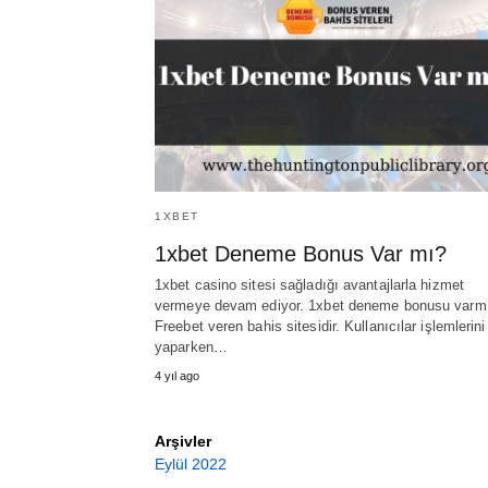
1XBET
1xbet Deneme Bonus Var mı?
1xbet casino sitesi sağladığı avantajlarla hizmet
vermeye devam ediyor. 1xbet deneme bonusu varm
Freebet veren bahis sitesidir. Kullanıcılar işlemlerini
yaparken…
4 yıl ago
Arşivler
Eylül 2022