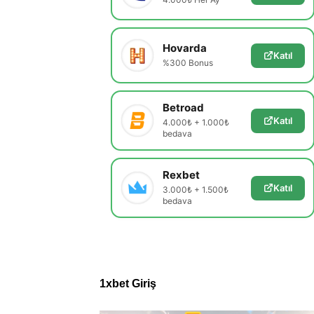
Hovarda
Katıl
%300 Bonus
Betroad
Katıl
4.000₺ + 1.000₺
bedava
Rexbet
Katıl
3.000₺ + 1.500₺
bedava
1xbet Giriş