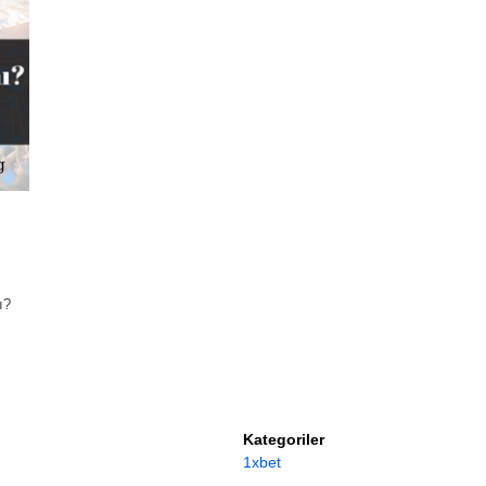
ı?
Kategoriler
1xbet