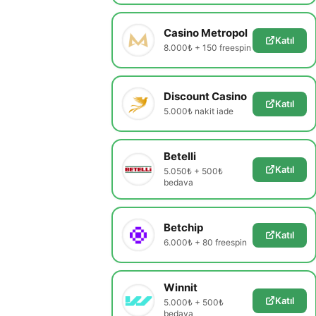
Casino Metropol
Katıl
8.000₺ + 150 freespin
Discount Casino
Katıl
5.000₺ nakit iade
Betelli
Katıl
5.050₺ + 500₺
bedava
Betchip
Katıl
6.000₺ + 80 freespin
Winnit
Katıl
5.000₺ + 500₺
bedava