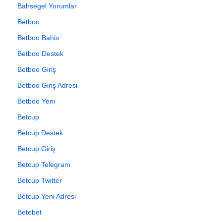
Bahsegel Yorumlar
Betboo
Betboo Bahis
Betboo Destek
Betboo Giriş
Betboo Giriş Adresi
Betboo Yeni
Betcup
Betcup Destek
Betcup Giriş
Betcup Telegram
Betcup Twitter
Betcup Yeni Adresi
Betebet