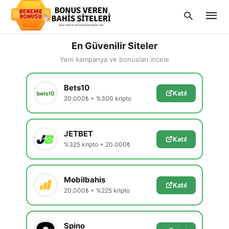
En Güvenilir Siteler
Yeni kampanya ve bonusları incele
Type
Bets10
your
Katıl
searc
20.000₺ + %300 kripto
query
and
hit
enter:
JETBET
Katıl
%325 kripto + 20.000₺
Mobilbahis
Katıl
20.000₺ + %225 kripto
Spino