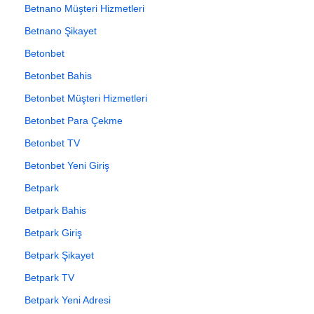
Betnano Müşteri Hizmetleri
Betnano Şikayet
Betonbet
Betonbet Bahis
Betonbet Müşteri Hizmetleri
Betonbet Para Çekme
Betonbet TV
Betonbet Yeni Giriş
Betpark
Betpark Bahis
Betpark Giriş
Betpark Şikayet
Betpark TV
Betpark Yeni Adresi