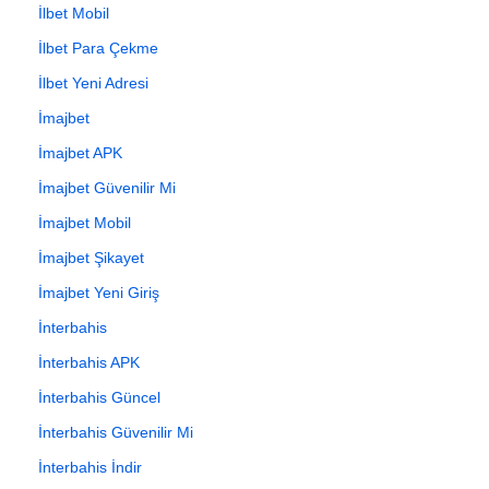
İlbet Mobil
İlbet Para Çekme
İlbet Yeni Adresi
İmajbet
İmajbet APK
İmajbet Güvenilir Mi
İmajbet Mobil
İmajbet Şikayet
İmajbet Yeni Giriş
İnterbahis
İnterbahis APK
İnterbahis Güncel
İnterbahis Güvenilir Mi
İnterbahis İndir