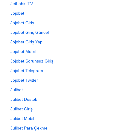
Jetbahis TV
Jojobet
Jojobet Giriş
Jojobet Giriş Güncel
Jojobet Giriş Yap
Jojobet Mobil
Jojobet Sorunsuz Giriş
Jojobet Telegram
Jojobet Twitter
Julibet
Julibet Destek
Julibet Giriş
Julibet Mobil
Julibet Para Çekme