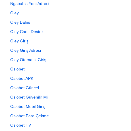
Ngsbahis Yeni Adresi
Oley
Oley Bahis
Oley Canlı Destek
Oley Giriş
Oley Giriş Adresi
Oley Otomatik Giriş
Oslobet
Oslobet APK
Oslobet Güncel
Oslobet Güvenilir Mi
Oslobet Mobil Giriş
Oslobet Para Çekme
Oslobet TV