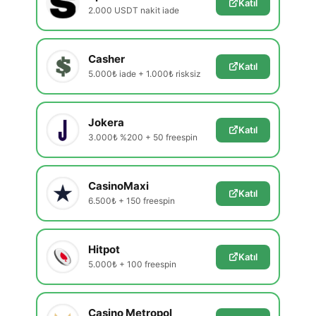
Katıl
2.000 USDT nakit iade
Casher
Katıl
5.000₺ iade + 1.000₺ risksiz
Jokera
Katıl
3.000₺ %200 + 50 freespin
CasinoMaxi
Katıl
6.500₺ + 150 freespin
Hitpot
Katıl
5.000₺ + 100 freespin
Casino Metropol