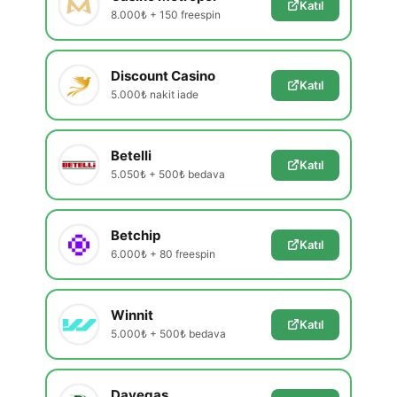
Katıl
8.000₺ + 150 freespin
Discount Casino
Katıl
5.000₺ nakit iade
Betelli
Katıl
5.050₺ + 500₺ bedava
Betchip
Katıl
6.000₺ + 80 freespin
Winnit
Katıl
5.000₺ + 500₺ bedava
Davegas