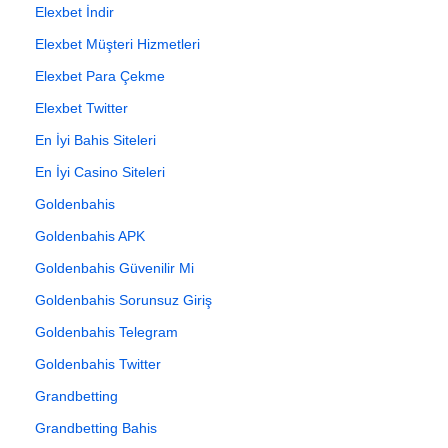
Elexbet İndir
Elexbet Müşteri Hizmetleri
Elexbet Para Çekme
Elexbet Twitter
En İyi Bahis Siteleri
En İyi Casino Siteleri
Goldenbahis
Goldenbahis APK
Goldenbahis Güvenilir Mi
Goldenbahis Sorunsuz Giriş
Goldenbahis Telegram
Goldenbahis Twitter
Grandbetting
Grandbetting Bahis