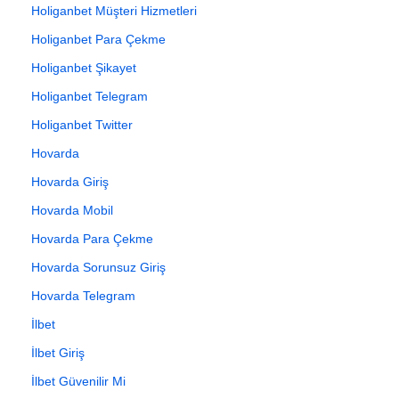
Holiganbet Müşteri Hizmetleri
Holiganbet Para Çekme
Holiganbet Şikayet
Holiganbet Telegram
Holiganbet Twitter
Hovarda
Hovarda Giriş
Hovarda Mobil
Hovarda Para Çekme
Hovarda Sorunsuz Giriş
Hovarda Telegram
İlbet
İlbet Giriş
İlbet Güvenilir Mi