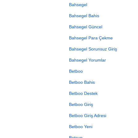
Bahsegel
Bahsegel Bahis
Bahsegel Güncel
Bahsegel Para Çekme
Bahsegel Sorunsuz Giriş
Bahsegel Yorumlar
Betboo
Betboo Bahis
Betboo Destek
Betboo Giriş
Betboo Giriş Adresi
Betboo Yeni
Betcup