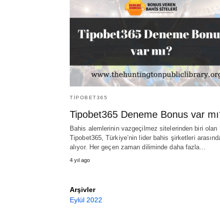
TIPOBET365
Tipobet365 Deneme Bonus var mı
Bahis alemlerinin vazgeçilmez sitelerinden biri olan
Tipobet365, Türkiye’nin lider bahis şirketleri arasınd
alıyor. Her geçen zaman diliminde daha fazla…
4 yıl ago
Arşivler
Eylül 2022