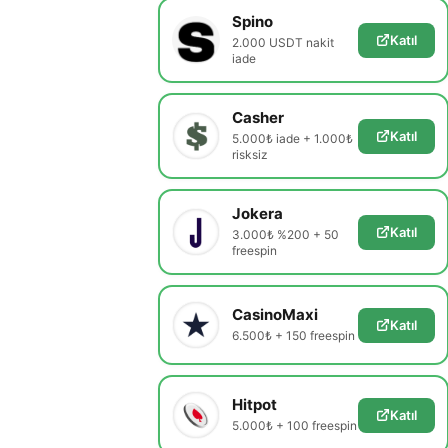
Spino
Katıl
2.000 USDT nakit
iade
Casher
Katıl
5.000₺ iade + 1.000₺
risksiz
Jokera
Katıl
3.000₺ %200 + 50
freespin
CasinoMaxi
Katıl
6.500₺ + 150 freespin
Hitpot
Katıl
5.000₺ + 100 freespin