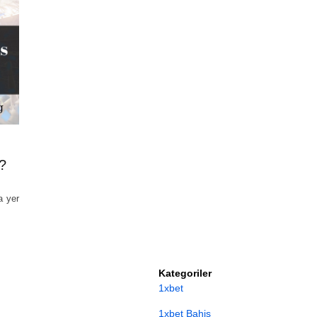
?
a yer
Kategoriler
1xbet
1xbet Bahis