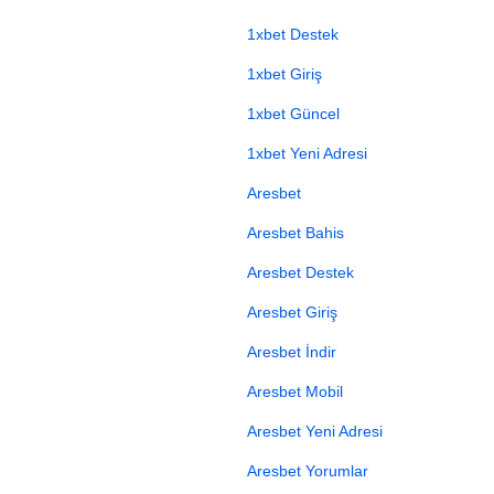
1xbet Destek
1xbet Giriş
1xbet Güncel
1xbet Yeni Adresi
Aresbet
Aresbet Bahis
Aresbet Destek
Aresbet Giriş
Aresbet İndir
Aresbet Mobil
Aresbet Yeni Adresi
Aresbet Yorumlar