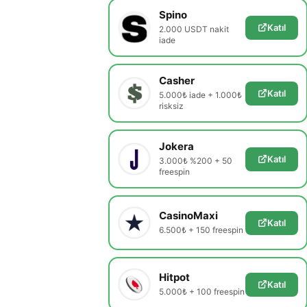
Spino
Katıl
2.000 USDT nakit
iade
Casher
Katıl
5.000₺ iade + 1.000₺
risksiz
Jokera
Katıl
3.000₺ %200 + 50
freespin
CasinoMaxi
Katıl
6.500₺ + 150 freespin
Hitpot
Katıl
5.000₺ + 100 freespin