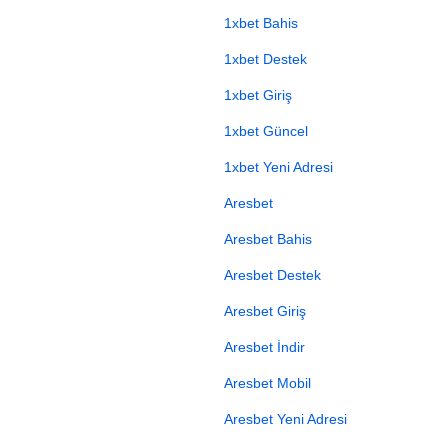
1xbet Bahis
1xbet Destek
1xbet Giriş
1xbet Güncel
1xbet Yeni Adresi
Aresbet
Aresbet Bahis
Aresbet Destek
Aresbet Giriş
Aresbet İndir
Aresbet Mobil
Aresbet Yeni Adresi