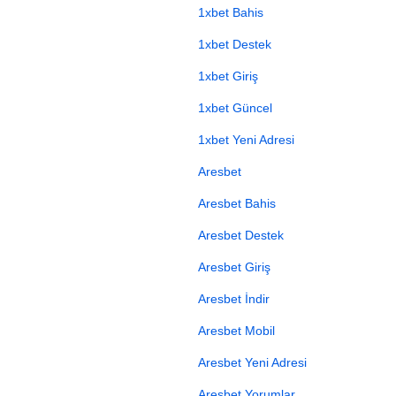
1xbet Bahis
1xbet Destek
1xbet Giriş
1xbet Güncel
1xbet Yeni Adresi
Aresbet
Aresbet Bahis
Aresbet Destek
Aresbet Giriş
Aresbet İndir
Aresbet Mobil
Aresbet Yeni Adresi
Aresbet Yorumlar