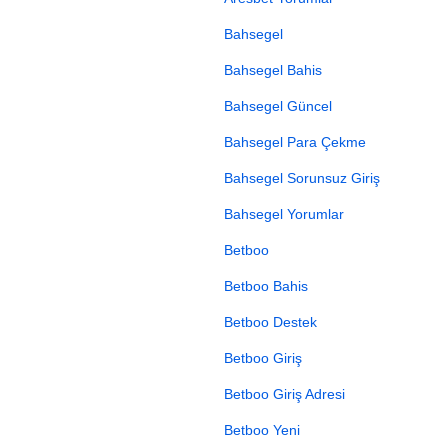
Bahsegel
Bahsegel Bahis
Bahsegel Güncel
Bahsegel Para Çekme
Bahsegel Sorunsuz Giriş
Bahsegel Yorumlar
Betboo
Betboo Bahis
Betboo Destek
Betboo Giriş
Betboo Giriş Adresi
Betboo Yeni