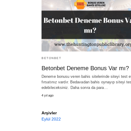
BETONBET
Betonbet Deneme Bonus Var mı?
Deneme bonusu veren bahis sitelerinde siteyi test 
fırsatınız vardır. Bedavadan bahis oynayıp siteyi te
edebileceksiniz. Daha sonra da para…
4 yıl ago
Arşivler
Eylül 2022