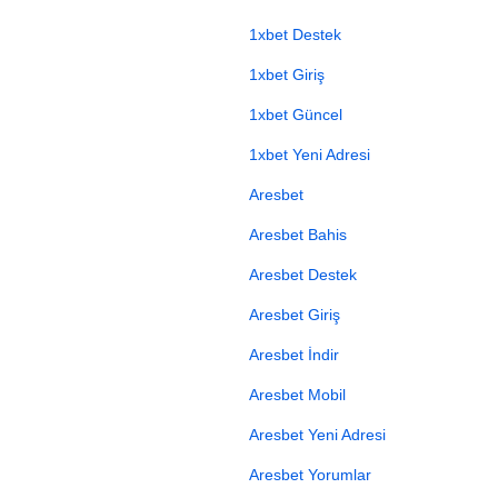
1xbet Destek
1xbet Giriş
1xbet Güncel
1xbet Yeni Adresi
Aresbet
Aresbet Bahis
Aresbet Destek
Aresbet Giriş
Aresbet İndir
Aresbet Mobil
Aresbet Yeni Adresi
Aresbet Yorumlar