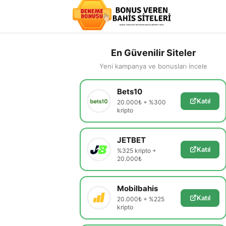
En Güvenilir Siteler
Yeni kampanya ve bonusları incele
Bets10
Katıl
20.000₺ + %300
kripto
JETBET
Katıl
%325 kripto +
20.000₺
Mobilbahis
Katıl
20.000₺ + %225
kripto