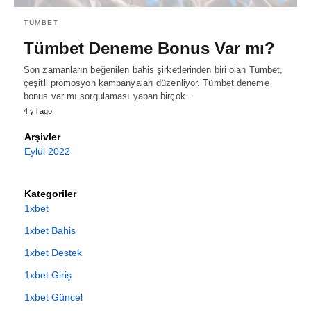
TÜMBET
Tümbet Deneme Bonus Var mı?
Son zamanların beğenilen bahis şirketlerinden biri olan Tümbet,
çeşitli promosyon kampanyaları düzenliyor. Tümbet deneme
bonus var mı sorgulaması yapan birçok…
4 yıl ago
Arşivler
Eylül 2022
Kategoriler
1xbet
1xbet Bahis
1xbet Destek
1xbet Giriş
1xbet Güncel