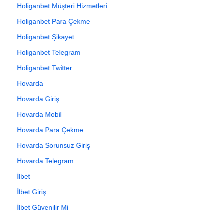
Holiganbet Müşteri Hizmetleri
Holiganbet Para Çekme
Holiganbet Şikayet
Holiganbet Telegram
Holiganbet Twitter
Hovarda
Hovarda Giriş
Hovarda Mobil
Hovarda Para Çekme
Hovarda Sorunsuz Giriş
Hovarda Telegram
İlbet
İlbet Giriş
İlbet Güvenilir Mi