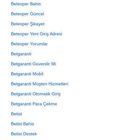
Betexper Bahis
Betexper Güncel
Betexper Şikayet
Betexper Yeni Giriş Adresi
Betexper Yorumlar
Betgaranti
Betgaranti Güvenilir Mi
Betgaranti Mobil
Betgaranti Müşteri Hizmetleri
Betgaranti Otomatik Giriş
Betgaranti Para Çekme
Betist
Betist Bahis
Betist Destek