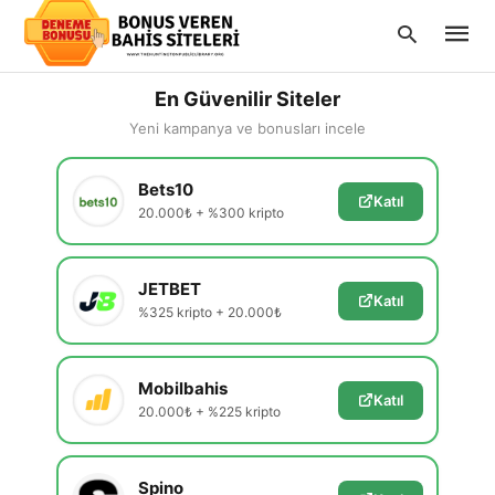
En Güvenilir Siteler
Yeni kampanya ve bonusları incele
Type
Bets10
your
Katıl
searc
20.000₺ + %300 kripto
query
and
hit
enter:
JETBET
Katıl
%325 kripto + 20.000₺
Mobilbahis
Katıl
20.000₺ + %225 kripto
Spino