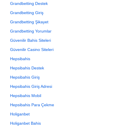
Grandbetting Destek
Grandbetting Giriş
Grandbetting Şikayet
Grandbetting Yorumlar
Güvenilir Bahis Siteleri
Güvenilir Casino Siteleri
Hepsibahis
Hepsibahis Destek
Hepsibahis Giriş
Hepsibahis Giriş Adresi
Hepsibahis Mobil
Hepsibahis Para Çekme
Holiganbet
Holiganbet Bahis