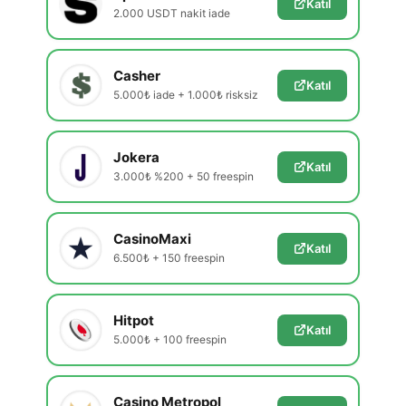
Katıl
2.000 USDT nakit iade
Casher
Katıl
5.000₺ iade + 1.000₺ risksiz
Jokera
Katıl
3.000₺ %200 + 50 freespin
CasinoMaxi
Katıl
6.500₺ + 150 freespin
Hitpot
Katıl
5.000₺ + 100 freespin
Casino Metropol