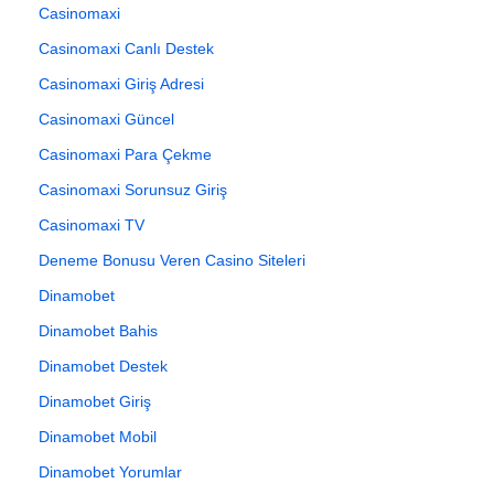
Casinomaxi
Casinomaxi Canlı Destek
Casinomaxi Giriş Adresi
Casinomaxi Güncel
Casinomaxi Para Çekme
Casinomaxi Sorunsuz Giriş
Casinomaxi TV
Deneme Bonusu Veren Casino Siteleri
Dinamobet
Dinamobet Bahis
Dinamobet Destek
Dinamobet Giriş
Dinamobet Mobil
Dinamobet Yorumlar