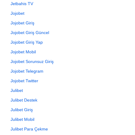
Jetbahis TV
Jojobet
Jojobet Giriş
Jojobet Giriş Güncel
Jojobet Giriş Yap
Jojobet Mobil
Jojobet Sorunsuz Giriş
Jojobet Telegram
Jojobet Twitter
Julibet
Julibet Destek
Julibet Giriş
Julibet Mobil
Julibet Para Çekme