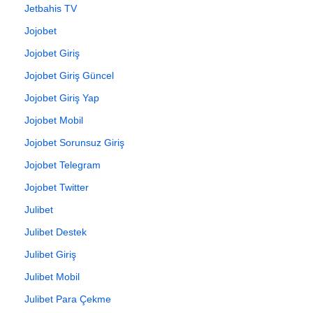
Jetbahis TV
Jojobet
Jojobet Giriş
Jojobet Giriş Güncel
Jojobet Giriş Yap
Jojobet Mobil
Jojobet Sorunsuz Giriş
Jojobet Telegram
Jojobet Twitter
Julibet
Julibet Destek
Julibet Giriş
Julibet Mobil
Julibet Para Çekme