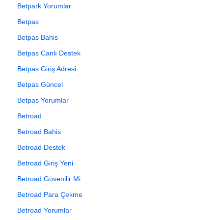
Betpark Yorumlar
Betpas
Betpas Bahis
Betpas Canlı Destek
Betpas Giriş Adresi
Betpas Güncel
Betpas Yorumlar
Betroad
Betroad Bahis
Betroad Destek
Betroad Giriş Yeni
Betroad Güvenilir Mi
Betroad Para Çekme
Betroad Yorumlar