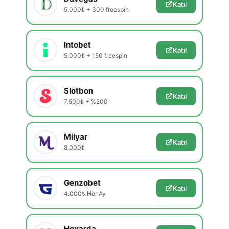
Katıl
5.000₺ + 300 freespin
Intobet
Katıl
5.000₺ + 150 freespin
Slotbon
Katıl
7.500₺ + %200
Milyar
Katıl
8.000₺
Genzobet
Katıl
4.000₺ Her Ay
Hovarda