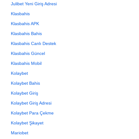
Julibet Yeni Giriş Adresi
Klasbahis
Klasbahis APK
Klasbahis Bahis
Klasbahis Canlı Destek
Klasbahis Güncel
Klasbahis Mobil
Kolaybet
Kolaybet Bahis
Kolaybet Giriş
Kolaybet Giriş Adresi
Kolaybet Para Çekme
Kolaybet Şikayet
Mariobet