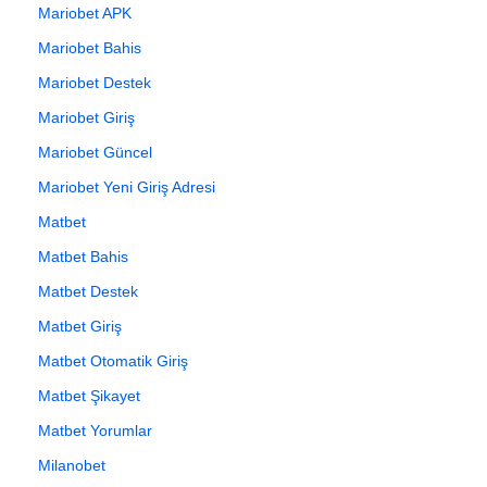
Mariobet APK
Mariobet Bahis
Mariobet Destek
Mariobet Giriş
Mariobet Güncel
Mariobet Yeni Giriş Adresi
Matbet
Matbet Bahis
Matbet Destek
Matbet Giriş
Matbet Otomatik Giriş
Matbet Şikayet
Matbet Yorumlar
Milanobet