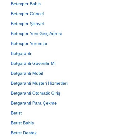
Betexper Bahis
Betexper Güncel
Betexper Şikayet
Betexper Yeni Giriş Adresi
Betexper Yorumlar
Betgaranti
Betgaranti Güvenilir Mi
Betgaranti Mobil
Betgaranti Müşteri Hizmetleri
Betgaranti Otomatik Giriş
Betgaranti Para Çekme
Betist
Betist Bahis
Betist Destek