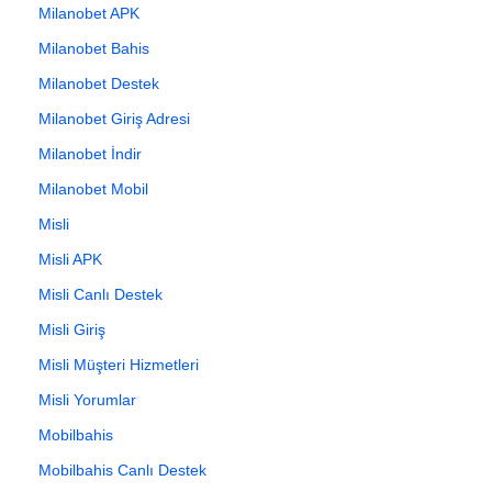
Milanobet APK
Milanobet Bahis
Milanobet Destek
Milanobet Giriş Adresi
Milanobet İndir
Milanobet Mobil
Misli
Misli APK
Misli Canlı Destek
Misli Giriş
Misli Müşteri Hizmetleri
Misli Yorumlar
Mobilbahis
Mobilbahis Canlı Destek