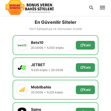
En Güvenilir Siteler
Yeni kampanya ve bonusları incele
Type
Bets10
your
Katıl
searc
20.000₺ + %300 kripto
query
and
hit
enter:
JETBET
Katıl
%325 kripto + 20.000₺
Mobilbahis
Katıl
20.000₺ + %225 kripto
Spino