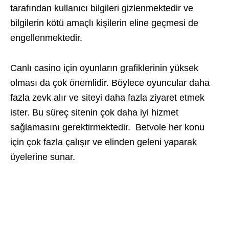
tarafından kullanıcı bilgileri gizlenmektedir ve
bilgilerin kötü amaçlı kişilerin eline geçmesi de
engellenmektedir.
Canlı casino için oyunların grafiklerinin yüksek
olması da çok önemlidir. Böylece oyuncular daha
fazla zevk alır ve siteyi daha fazla ziyaret etmek
ister. Bu süreç sitenin çok daha iyi hizmet
sağlamasını gerektirmektedir. Betvole her konu
için çok fazla çalışır ve elinden geleni yaparak
üyelerine sunar.