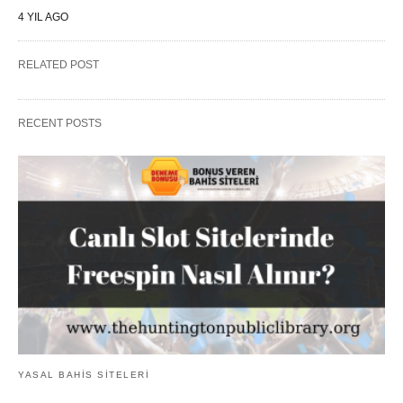
4 YIL AGO
RELATED POST
RECENT POSTS
YASAL BAHIS SITELERI