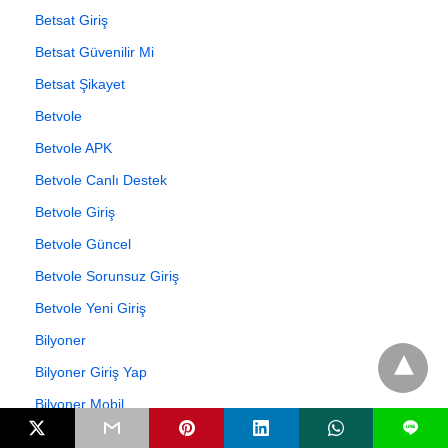
Betsat Giriş
Betsat Güvenilir Mi
Betsat Şikayet
Betvole
Betvole APK
Betvole Canlı Destek
Betvole Giriş
Betvole Güncel
Betvole Sorunsuz Giriş
Betvole Yeni Giriş
Bilyoner
Bilyoner Giriş Yap
Bilyoner Mobil
L
Bilyoner Para Çekme