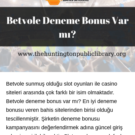
Betvole sunmuş olduğu slot oyunları ile casino
siteleri arasında çok farklı bir isim olmaktadır.
Betvole deneme bonus var mı? En iyi deneme
bonusu veren bahis sitelerinden birisi olduğu
tescillenmiştir. Şirketin deneme bonusu
kampanyasını değerlendirmek adına güncel giriş