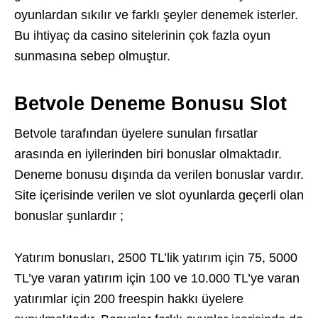
oyunlardan sıkılır ve farklı şeyler denemek isterler.
Bu ihtiyaç da casino sitelerinin çok fazla oyun
sunmasına sebep olmuştur.
Betvole Deneme Bonusu Slot
Betvole tarafından üyelere sunulan fırsatlar
arasında en iyilerinden biri bonuslar olmaktadır.
Deneme bonusu dışında da verilen bonuslar vardır.
Site içerisinde verilen ve slot oyunlarda geçerli olan
bonuslar şunlardır ;
Yatırım bonusları, 2500 TL’lik yatırım için 75, 5000
TL’ye varan yatırım için 100 ve 10.000 TL’ye varan
yatırımlar için 200 freespin hakkı üyelere