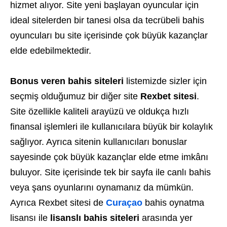
hizmet alıyor. Site yeni başlayan oyuncular için
ideal sitelerden bir tanesi olsa da tecrübeli bahis
oyuncuları bu site içerisinde çok büyük kazançlar
elde edebilmektedir.
Bonus veren bahis siteleri
listemizde sizler için
seçmiş olduğumuz bir diğer site
Rexbet sitesi
.
Site özellikle kaliteli arayüzü ve oldukça hızlı
finansal işlemleri ile kullanıcılara büyük bir kolaylık
sağlıyor. Ayrıca sitenin kullanıcıları bonuslar
sayesinde çok büyük kazançlar elde etme imkânı
buluyor. Site içerisinde tek bir sayfa ile canlı bahis
veya şans oyunlarını oynamanız da mümkün.
Ayrıca Rexbet sitesi de
Curaçao
bahis oynatma
lisansı ile
lisanslı bahis siteleri
arasında yer