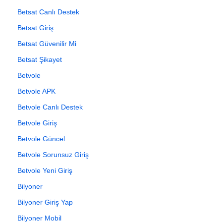
Betsat Canlı Destek
Betsat Giriş
Betsat Güvenilir Mi
Betsat Şikayet
Betvole
Betvole APK
Betvole Canlı Destek
Betvole Giriş
Betvole Güncel
Betvole Sorunsuz Giriş
Betvole Yeni Giriş
Bilyoner
Bilyoner Giriş Yap
Bilyoner Mobil