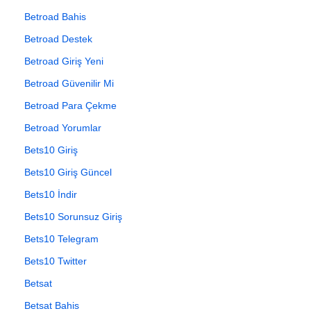
Betroad Bahis
Betroad Destek
Betroad Giriş Yeni
Betroad Güvenilir Mi
Betroad Para Çekme
Betroad Yorumlar
Bets10 Giriş
Bets10 Giriş Güncel
Bets10 İndir
Bets10 Sorunsuz Giriş
Bets10 Telegram
Bets10 Twitter
Betsat
Betsat Bahis