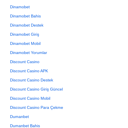
Dinamobet
Dinamobet Bahis
Dinamobet Destek
Dinamobet Giriş
Dinamobet Mobil
Dinamobet Yorumlar
Discount Casino
Discount Casino APK
Discount Casino Destek
Discount Casino Giriş Güncel
Discount Casino Mobil
Discount Casino Para Çekme
Dumanbet
Dumanbet Bahis