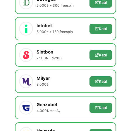
Katıl
5.000₺ + 300 freespin
Intobet
Katıl
5.000₺ + 150 freespin
Slotbon
Katıl
7.500₺ + %200
Milyar
Katıl
8.000₺
Genzobet
Katıl
4.000₺ Her Ay
Hovarda