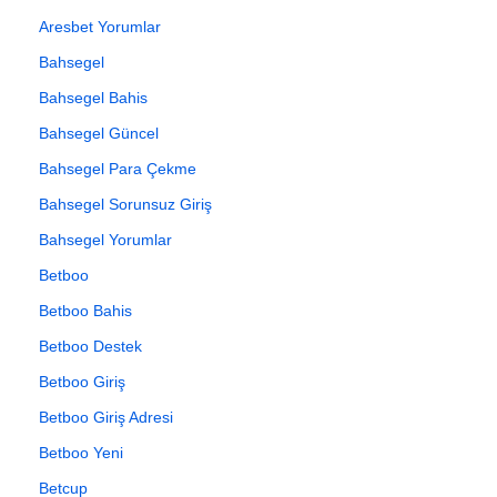
Aresbet Yorumlar
Bahsegel
Bahsegel Bahis
Bahsegel Güncel
Bahsegel Para Çekme
Bahsegel Sorunsuz Giriş
Bahsegel Yorumlar
Betboo
Betboo Bahis
Betboo Destek
Betboo Giriş
Betboo Giriş Adresi
Betboo Yeni
Betcup