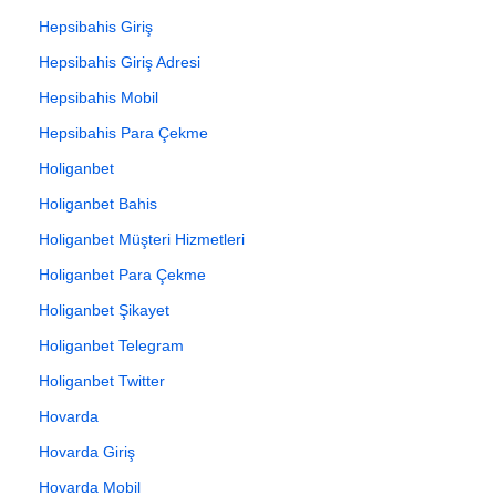
Hepsibahis Giriş
Hepsibahis Giriş Adresi
Hepsibahis Mobil
Hepsibahis Para Çekme
Holiganbet
Holiganbet Bahis
Holiganbet Müşteri Hizmetleri
Holiganbet Para Çekme
Holiganbet Şikayet
Holiganbet Telegram
Holiganbet Twitter
Hovarda
Hovarda Giriş
Hovarda Mobil