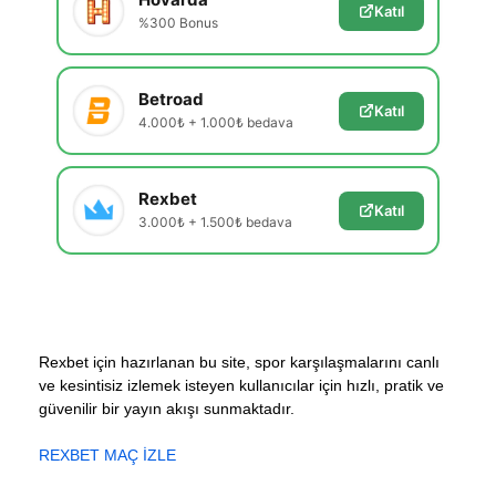
Katıl
%300 Bonus
Betroad
Katıl
4.000₺ + 1.000₺ bedava
Rexbet
Katıl
3.000₺ + 1.500₺ bedava
Rexbet için hazırlanan bu site, spor karşılaşmalarını canlı
ve kesintisiz izlemek isteyen kullanıcılar için hızlı, pratik ve
güvenilir bir yayın akışı sunmaktadır.
REXBET MAÇ İZLE