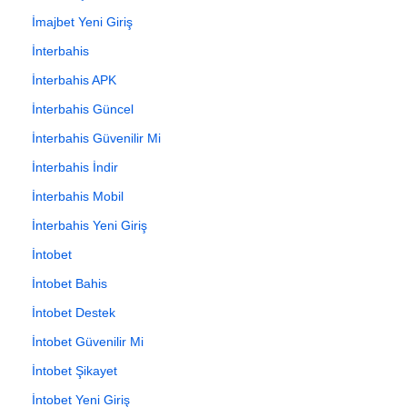
İmajbet Yeni Giriş
İnterbahis
İnterbahis APK
İnterbahis Güncel
İnterbahis Güvenilir Mi
İnterbahis İndir
İnterbahis Mobil
İnterbahis Yeni Giriş
İntobet
İntobet Bahis
İntobet Destek
İntobet Güvenilir Mi
İntobet Şikayet
İntobet Yeni Giriş