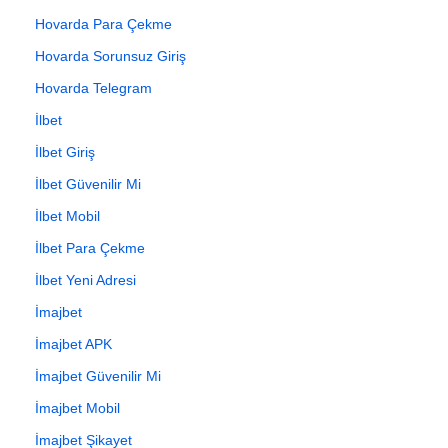
Hovarda Para Çekme
Hovarda Sorunsuz Giriş
Hovarda Telegram
İlbet
İlbet Giriş
İlbet Güvenilir Mi
İlbet Mobil
İlbet Para Çekme
İlbet Yeni Adresi
İmajbet
İmajbet APK
İmajbet Güvenilir Mi
İmajbet Mobil
İmajbet Şikayet