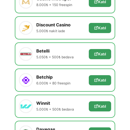
Katıl
8.000₺ + 150 freespin
Discount Casino
Katıl
5.000₺ nakit iade
Betelli
Katıl
5.050₺ + 500₺ bedava
Betchip
Katıl
6.000₺ + 80 freespin
Winnit
Katıl
5.000₺ + 500₺ bedava
Davegas