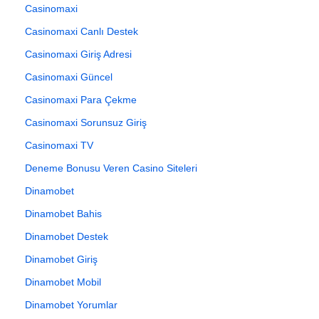
Casinomaxi
Casinomaxi Canlı Destek
Casinomaxi Giriş Adresi
Casinomaxi Güncel
Casinomaxi Para Çekme
Casinomaxi Sorunsuz Giriş
Casinomaxi TV
Deneme Bonusu Veren Casino Siteleri
Dinamobet
Dinamobet Bahis
Dinamobet Destek
Dinamobet Giriş
Dinamobet Mobil
Dinamobet Yorumlar