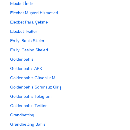
Elexbet İndir
Elexbet Müşteri Hizmetleri
Elexbet Para Çekme
Elexbet Twitter
En İyi Bahis Siteleri
En İyi Casino Siteleri
Goldenbahis
Goldenbahis APK
Goldenbahis Güvenilir Mi
Goldenbahis Sorunsuz Giriş
Goldenbahis Telegram
Goldenbahis Twitter
Grandbetting
Grandbetting Bahis