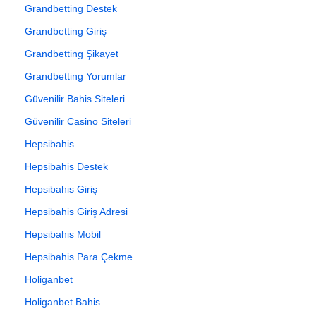
Grandbetting Destek
Grandbetting Giriş
Grandbetting Şikayet
Grandbetting Yorumlar
Güvenilir Bahis Siteleri
Güvenilir Casino Siteleri
Hepsibahis
Hepsibahis Destek
Hepsibahis Giriş
Hepsibahis Giriş Adresi
Hepsibahis Mobil
Hepsibahis Para Çekme
Holiganbet
Holiganbet Bahis