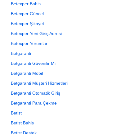
Betexper Bahis
Betexper Güncel
Betexper Şikayet
Betexper Yeni Giriş Adresi
Betexper Yorumlar
Betgaranti
Betgaranti Güvenilir Mi
Betgaranti Mobil
Betgaranti Müşteri Hizmetleri
Betgaranti Otomatik Giriş
Betgaranti Para Çekme
Betist
Betist Bahis
Betist Destek