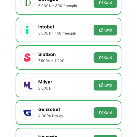
Katıl
5.000₺ + 300 freespin
Intobet
Katıl
5.000₺ + 150 freespin
Slotbon
Katıl
7.500₺ + %200
Milyar
Katıl
8.000₺
Genzobet
Katıl
4.000₺ Her Ay
Hovarda