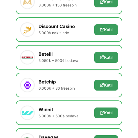
Katıl
8.000₺ + 150 freespin
Discount Casino
Katıl
5.000₺ nakit iade
Betelli
Katıl
5.050₺ + 500₺ bedava
Betchip
Katıl
6.000₺ + 80 freespin
Winnit
Katıl
5.000₺ + 500₺ bedava
Davegas