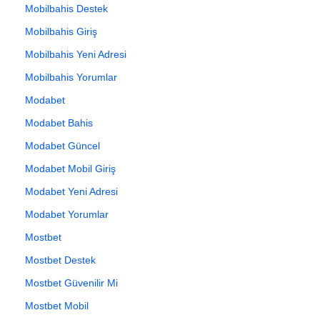
Mobilbahis Destek
Mobilbahis Giriş
Mobilbahis Yeni Adresi
Mobilbahis Yorumlar
Modabet
Modabet Bahis
Modabet Güncel
Modabet Mobil Giriş
Modabet Yeni Adresi
Modabet Yorumlar
Mostbet
Mostbet Destek
Mostbet Güvenilir Mi
Mostbet Mobil