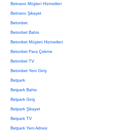
Betnano Müşteri Hizmetleri
Betnano Şikayet
Betonbet
Betonbet Bahis
Betonbet Müşteri Hizmetleri
Betonbet Para Çekme
Betonbet TV
Betonbet Yeni Giriş
Betpark
Betpark Bahis
Betpark Giriş
Betpark Şikayet
Betpark TV
Betpark Yeni Adresi