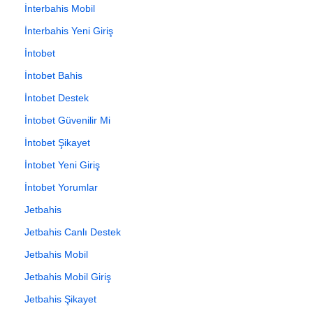
İnterbahis Mobil
İnterbahis Yeni Giriş
İntobet
İntobet Bahis
İntobet Destek
İntobet Güvenilir Mi
İntobet Şikayet
İntobet Yeni Giriş
İntobet Yorumlar
Jetbahis
Jetbahis Canlı Destek
Jetbahis Mobil
Jetbahis Mobil Giriş
Jetbahis Şikayet