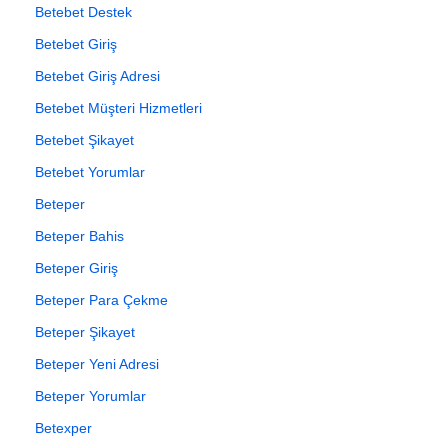
Betebet Destek
Betebet Giriş
Betebet Giriş Adresi
Betebet Müşteri Hizmetleri
Betebet Şikayet
Betebet Yorumlar
Beteper
Beteper Bahis
Beteper Giriş
Beteper Para Çekme
Beteper Şikayet
Beteper Yeni Adresi
Beteper Yorumlar
Betexper