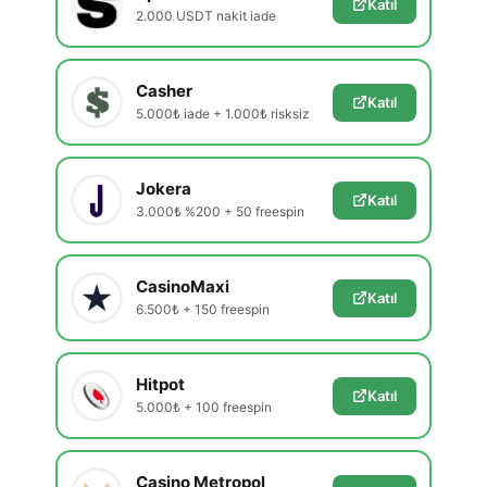
Katıl
2.000 USDT nakit iade
Casher
Katıl
5.000₺ iade + 1.000₺ risksiz
Jokera
Katıl
3.000₺ %200 + 50 freespin
CasinoMaxi
Katıl
6.500₺ + 150 freespin
Hitpot
Katıl
5.000₺ + 100 freespin
Casino Metropol