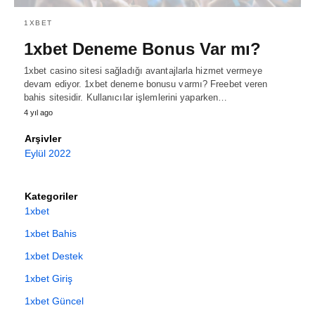
1XBET
1xbet Deneme Bonus Var mı?
1xbet casino sitesi sağladığı avantajlarla hizmet vermeye
devam ediyor. 1xbet deneme bonusu varmı? Freebet veren
bahis sitesidir. Kullanıcılar işlemlerini yaparken…
4 yıl ago
Arşivler
Eylül 2022
Kategoriler
1xbet
1xbet Bahis
1xbet Destek
1xbet Giriş
1xbet Güncel