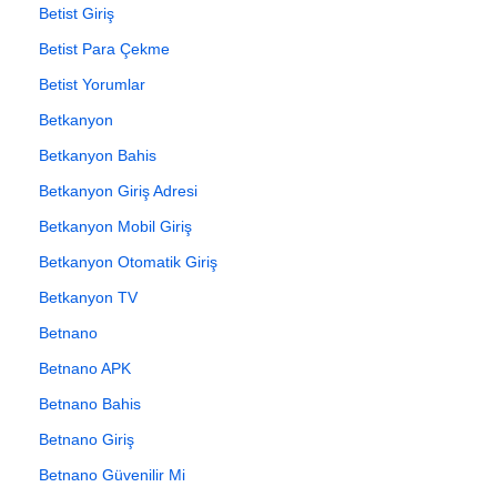
Betist Giriş
Betist Para Çekme
Betist Yorumlar
Betkanyon
Betkanyon Bahis
Betkanyon Giriş Adresi
Betkanyon Mobil Giriş
Betkanyon Otomatik Giriş
Betkanyon TV
Betnano
Betnano APK
Betnano Bahis
Betnano Giriş
Betnano Güvenilir Mi