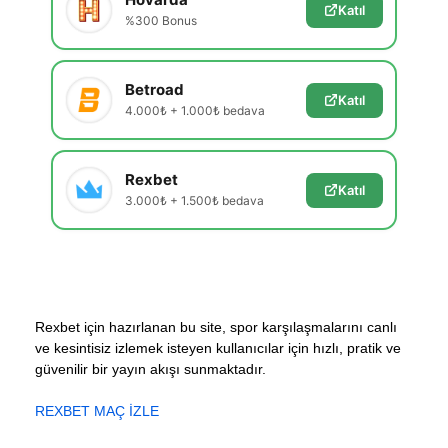
Katıl
%300 Bonus
Betroad
Katıl
4.000₺ + 1.000₺ bedava
Rexbet
Katıl
3.000₺ + 1.500₺ bedava
Rexbet için hazırlanan bu site, spor karşılaşmalarını canlı
ve kesintisiz izlemek isteyen kullanıcılar için hızlı, pratik ve
güvenilir bir yayın akışı sunmaktadır.
REXBET MAÇ İZLE