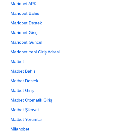
Mariobet APK
Mariobet Bahis
Mariobet Destek
Mariobet Giriş
Mariobet Güncel
Mariobet Yeni Giriş Adresi
Matbet
Matbet Bahis
Matbet Destek
Matbet Giriş
Matbet Otomatik Giriş
Matbet Şikayet
Matbet Yorumlar
Milanobet