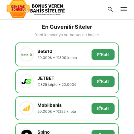
En Güvenilir Siteler
Yeni kampanya ve bonusları incele
Type
Bets10
your
Katıl
searc
20.000₺ + %300 kripto
query
and
hit
enter:
JETBET
Katıl
%325 kripto + 20.000₺
Mobilbahis
Katıl
20.000₺ + %225 kripto
Spino