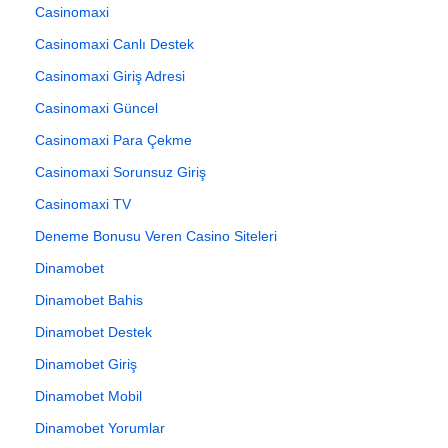
Casinomaxi
Casinomaxi Canlı Destek
Casinomaxi Giriş Adresi
Casinomaxi Güncel
Casinomaxi Para Çekme
Casinomaxi Sorunsuz Giriş
Casinomaxi TV
Deneme Bonusu Veren Casino Siteleri
Dinamobet
Dinamobet Bahis
Dinamobet Destek
Dinamobet Giriş
Dinamobet Mobil
Dinamobet Yorumlar