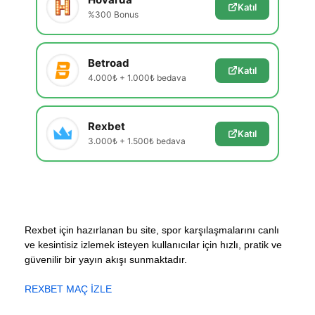
Katıl
%300 Bonus
Betroad
Katıl
4.000₺ + 1.000₺ bedava
Rexbet
Katıl
3.000₺ + 1.500₺ bedava
Rexbet için hazırlanan bu site, spor karşılaşmalarını canlı
ve kesintisiz izlemek isteyen kullanıcılar için hızlı, pratik ve
güvenilir bir yayın akışı sunmaktadır.
REXBET MAÇ İZLE