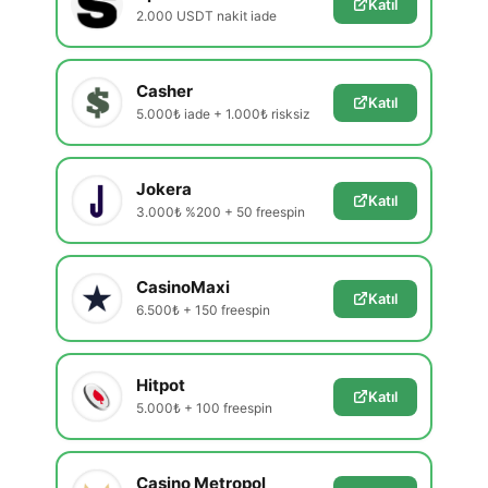
Katıl
2.000 USDT nakit iade
Casher
Katıl
5.000₺ iade + 1.000₺ risksiz
Jokera
Katıl
3.000₺ %200 + 50 freespin
CasinoMaxi
Katıl
6.500₺ + 150 freespin
Hitpot
Katıl
5.000₺ + 100 freespin
Casino Metropol