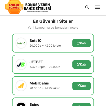
En Güvenilir Siteler
Yeni kampanya ve bonusları incele
Type
Bets10
your
Katıl
searc
20.000₺ + %300 kripto
query
and
hit
enter:
JETBET
Katıl
%325 kripto + 20.000₺
Mobilbahis
Katıl
20.000₺ + %225 kripto
Spino