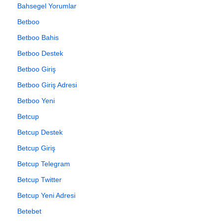
Bahsegel Yorumlar
Betboo
Betboo Bahis
Betboo Destek
Betboo Giriş
Betboo Giriş Adresi
Betboo Yeni
Betcup
Betcup Destek
Betcup Giriş
Betcup Telegram
Betcup Twitter
Betcup Yeni Adresi
Betebet