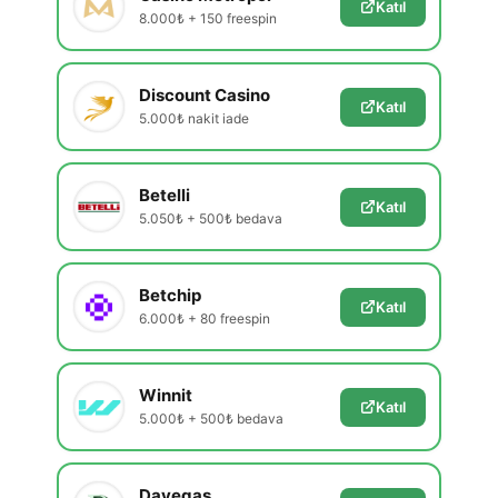
Katıl
8.000₺ + 150 freespin
Discount Casino
Katıl
5.000₺ nakit iade
Betelli
Katıl
5.050₺ + 500₺ bedava
Betchip
Katıl
6.000₺ + 80 freespin
Winnit
Katıl
5.000₺ + 500₺ bedava
Davegas