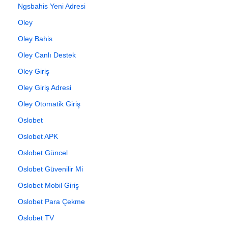
Ngsbahis Yeni Adresi
Oley
Oley Bahis
Oley Canlı Destek
Oley Giriş
Oley Giriş Adresi
Oley Otomatik Giriş
Oslobet
Oslobet APK
Oslobet Güncel
Oslobet Güvenilir Mi
Oslobet Mobil Giriş
Oslobet Para Çekme
Oslobet TV