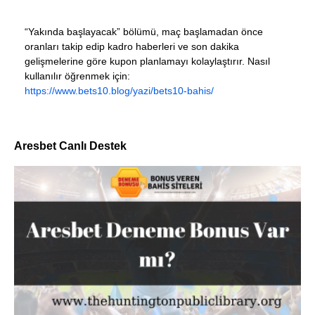
“Yakında başlayacak” bölümü, maç başlamadan önce
oranları takip edip kadro haberleri ve son dakika
gelişmelerine göre kupon planlamayı kolaylaştırır. Nasıl
kullanılır öğrenmek için:
https://www.bets10.blog/yazi/bets10-bahis/
Aresbet Canlı Destek