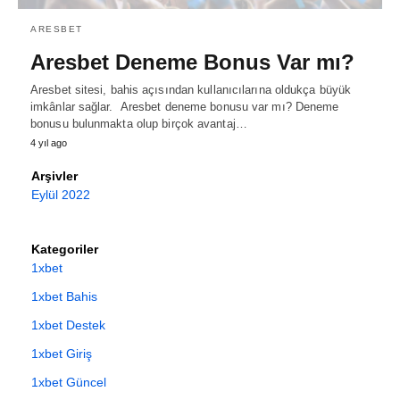
ARESBET
Aresbet Deneme Bonus Var mı?
Aresbet sitesi, bahis açısından kullanıcılarına oldukça büyük
imkânlar sağlar. Aresbet deneme bonusu var mı? Deneme
bonusu bulunmakta olup birçok avantaj…
4 yıl ago
Arşivler
Eylül 2022
Kategoriler
1xbet
1xbet Bahis
1xbet Destek
1xbet Giriş
1xbet Güncel