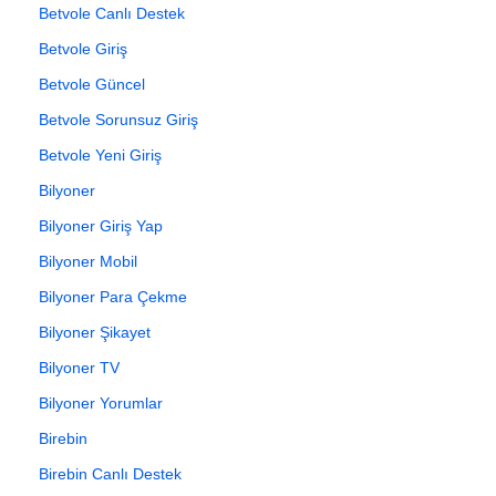
Betvole Canlı Destek
Betvole Giriş
Betvole Güncel
Betvole Sorunsuz Giriş
Betvole Yeni Giriş
Bilyoner
Bilyoner Giriş Yap
Bilyoner Mobil
Bilyoner Para Çekme
Bilyoner Şikayet
Bilyoner TV
Bilyoner Yorumlar
Birebin
Birebin Canlı Destek