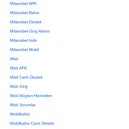
Milanobet APK
Milanobet Bahis
Milanobet Destek
Milanobet Giriş Adresi
Milanobet İndir
Milanobet Mobil
Misli
Misli APK
Misli Canlı Destek
Misli Giriş
Misli Müşteri Hizmetleri
Misli Yorumlar
Mobilbahis
Mobilbahis Canlı Destek