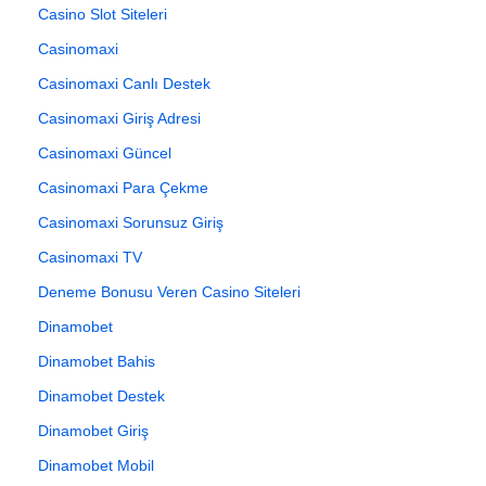
Casino Slot Siteleri
Casinomaxi
Casinomaxi Canlı Destek
Casinomaxi Giriş Adresi
Casinomaxi Güncel
Casinomaxi Para Çekme
Casinomaxi Sorunsuz Giriş
Casinomaxi TV
Deneme Bonusu Veren Casino Siteleri
Dinamobet
Dinamobet Bahis
Dinamobet Destek
Dinamobet Giriş
Dinamobet Mobil