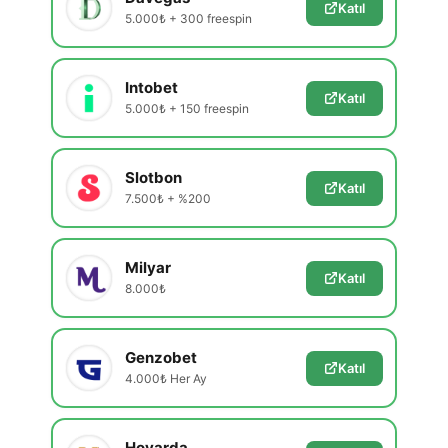
Katıl
5.000₺ + 300 freespin
Intobet
Katıl
5.000₺ + 150 freespin
Slotbon
Katıl
7.500₺ + %200
Milyar
Katıl
8.000₺
Genzobet
Katıl
4.000₺ Her Ay
Hovarda