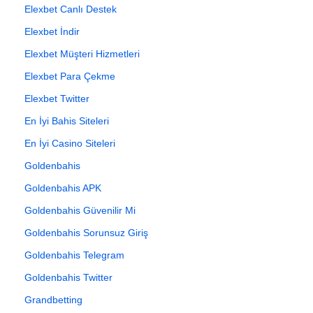
Elexbet Canlı Destek
Elexbet İndir
Elexbet Müşteri Hizmetleri
Elexbet Para Çekme
Elexbet Twitter
En İyi Bahis Siteleri
En İyi Casino Siteleri
Goldenbahis
Goldenbahis APK
Goldenbahis Güvenilir Mi
Goldenbahis Sorunsuz Giriş
Goldenbahis Telegram
Goldenbahis Twitter
Grandbetting