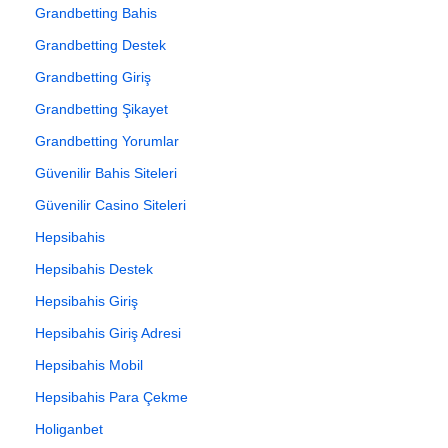
Grandbetting Bahis
Grandbetting Destek
Grandbetting Giriş
Grandbetting Şikayet
Grandbetting Yorumlar
Güvenilir Bahis Siteleri
Güvenilir Casino Siteleri
Hepsibahis
Hepsibahis Destek
Hepsibahis Giriş
Hepsibahis Giriş Adresi
Hepsibahis Mobil
Hepsibahis Para Çekme
Holiganbet