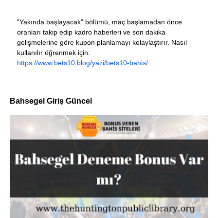
“Yakında başlayacak” bölümü, maç başlamadan önce
oranları takip edip kadro haberleri ve son dakika
gelişmelerine göre kupon planlamayı kolaylaştırır. Nasıl
kullanılır öğrenmek için:
https://www.bets10.blog/yazi/bets10-bahis/
Bahsegel Giriş Güncel