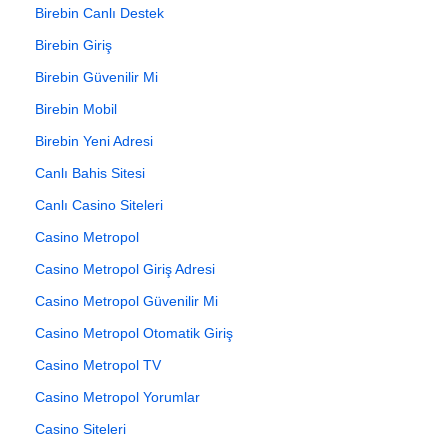
Birebin Canlı Destek
Birebin Giriş
Birebin Güvenilir Mi
Birebin Mobil
Birebin Yeni Adresi
Canlı Bahis Sitesi
Canlı Casino Siteleri
Casino Metropol
Casino Metropol Giriş Adresi
Casino Metropol Güvenilir Mi
Casino Metropol Otomatik Giriş
Casino Metropol TV
Casino Metropol Yorumlar
Casino Siteleri