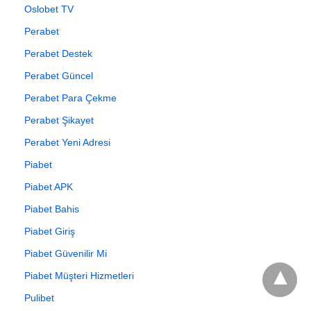
Oslobet TV
Perabet
Perabet Destek
Perabet Güncel
Perabet Para Çekme
Perabet Şikayet
Perabet Yeni Adresi
Piabet
Piabet APK
Piabet Bahis
Piabet Giriş
Piabet Güvenilir Mi
Piabet Müşteri Hizmetleri
Pulibet