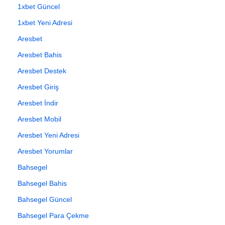
1xbet Güncel
1xbet Yeni Adresi
Aresbet
Aresbet Bahis
Aresbet Destek
Aresbet Giriş
Aresbet İndir
Aresbet Mobil
Aresbet Yeni Adresi
Aresbet Yorumlar
Bahsegel
Bahsegel Bahis
Bahsegel Güncel
Bahsegel Para Çekme