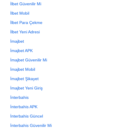
İlbet Güvenilir Mi
İlbet Mobil
İlbet Para Çekme
İlbet Yeni Adresi
İmajbet
İmajbet APK
İmajbet Güvenilir Mi
İmajbet Mobil
İmajbet Şikayet
İmajbet Yeni Giriş
İnterbahis
İnterbahis APK
İnterbahis Güncel
İnterbahis Güvenilir Mi