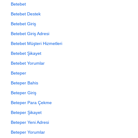
Betebet
Betebet Destek
Betebet Giriş
Betebet Giriş Adresi
Betebet Müşteri Hizmetleri
Betebet Şikayet
Betebet Yorumlar
Beteper
Beteper Bahis
Beteper Giriş
Beteper Para Çekme
Beteper Şikayet
Beteper Yeni Adresi
Beteper Yorumlar