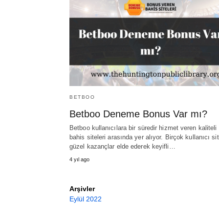
BETBOO
Betboo Deneme Bonus Var mı?
Betboo kullanıcılara bir süredir hizmet veren kaliteli
bahis siteleri arasında yer alıyor. Birçok kullanıcı si
güzel kazançlar elde ederek keyifli…
4 yıl ago
Arşivler
Eylül 2022