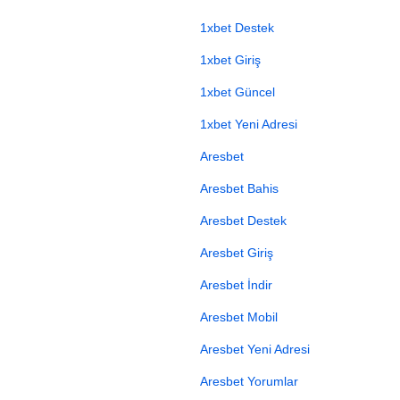
1xbet Destek
1xbet Giriş
1xbet Güncel
1xbet Yeni Adresi
Aresbet
Aresbet Bahis
Aresbet Destek
Aresbet Giriş
Aresbet İndir
Aresbet Mobil
Aresbet Yeni Adresi
Aresbet Yorumlar