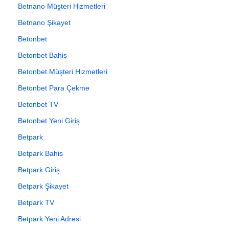
Betnano Müşteri Hizmetleri
Betnano Şikayet
Betonbet
Betonbet Bahis
Betonbet Müşteri Hizmetleri
Betonbet Para Çekme
Betonbet TV
Betonbet Yeni Giriş
Betpark
Betpark Bahis
Betpark Giriş
Betpark Şikayet
Betpark TV
Betpark Yeni Adresi