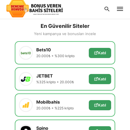
En Güvenilir Siteler
Yeni kampanya ve bonusları incele
Type
Bets10
your
Katıl
searc
20.000₺ + %300 kripto
query
and
hit
enter:
JETBET
Katıl
%325 kripto + 20.000₺
Mobilbahis
Katıl
20.000₺ + %225 kripto
Spino