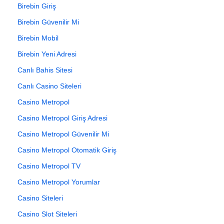
Birebin Giriş
Birebin Güvenilir Mi
Birebin Mobil
Birebin Yeni Adresi
Canlı Bahis Sitesi
Canlı Casino Siteleri
Casino Metropol
Casino Metropol Giriş Adresi
Casino Metropol Güvenilir Mi
Casino Metropol Otomatik Giriş
Casino Metropol TV
Casino Metropol Yorumlar
Casino Siteleri
Casino Slot Siteleri