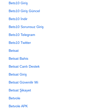
Bets10 Giriş
Bets10 Giriş Güncel
Bets10 İndir
Bets10 Sorunsuz Giriş
Bets10 Telegram
Bets10 Twitter
Betsat
Betsat Bahis
Betsat Canlı Destek
Betsat Giriş
Betsat Güvenilir Mi
Betsat Şikayet
Betvole
Betvole APK