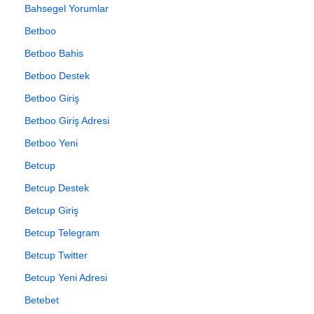
Bahsegel Yorumlar
Betboo
Betboo Bahis
Betboo Destek
Betboo Giriş
Betboo Giriş Adresi
Betboo Yeni
Betcup
Betcup Destek
Betcup Giriş
Betcup Telegram
Betcup Twitter
Betcup Yeni Adresi
Betebet