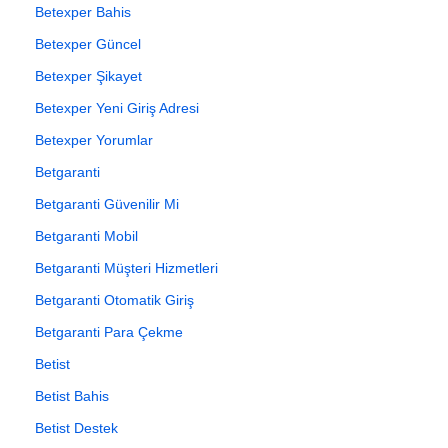
Betexper Bahis
Betexper Güncel
Betexper Şikayet
Betexper Yeni Giriş Adresi
Betexper Yorumlar
Betgaranti
Betgaranti Güvenilir Mi
Betgaranti Mobil
Betgaranti Müşteri Hizmetleri
Betgaranti Otomatik Giriş
Betgaranti Para Çekme
Betist
Betist Bahis
Betist Destek