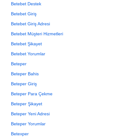
Betebet Destek
Betebet Giriş
Betebet Giriş Adresi
Betebet Müşteri Hizmetleri
Betebet Şikayet
Betebet Yorumlar
Beteper
Beteper Bahis
Beteper Giriş
Beteper Para Çekme
Beteper Şikayet
Beteper Yeni Adresi
Beteper Yorumlar
Betexper