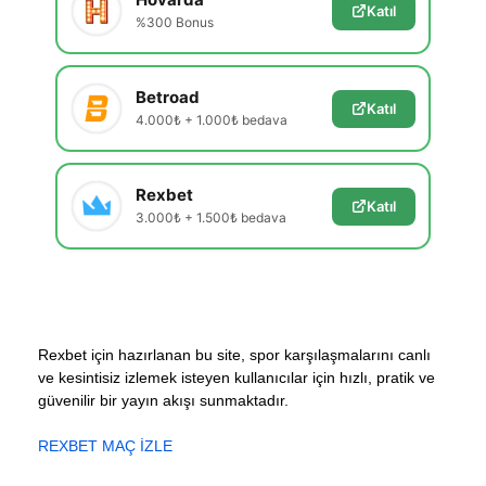
Katıl
%300 Bonus
Betroad
Katıl
4.000₺ + 1.000₺ bedava
Rexbet
Katıl
3.000₺ + 1.500₺ bedava
Rexbet için hazırlanan bu site, spor karşılaşmalarını canlı
ve kesintisiz izlemek isteyen kullanıcılar için hızlı, pratik ve
güvenilir bir yayın akışı sunmaktadır.
REXBET MAÇ İZLE