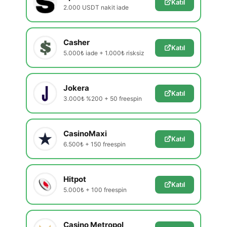
Katıl
2.000 USDT nakit iade
Casher
Katıl
5.000₺ iade + 1.000₺ risksiz
Jokera
Katıl
3.000₺ %200 + 50 freespin
CasinoMaxi
Katıl
6.500₺ + 150 freespin
Hitpot
Katıl
5.000₺ + 100 freespin
Casino Metropol