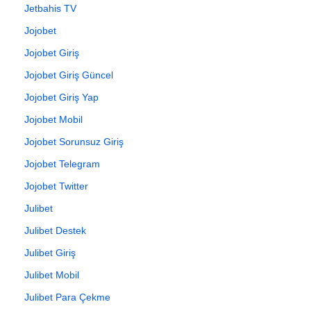
Jetbahis TV
Jojobet
Jojobet Giriş
Jojobet Giriş Güncel
Jojobet Giriş Yap
Jojobet Mobil
Jojobet Sorunsuz Giriş
Jojobet Telegram
Jojobet Twitter
Julibet
Julibet Destek
Julibet Giriş
Julibet Mobil
Julibet Para Çekme