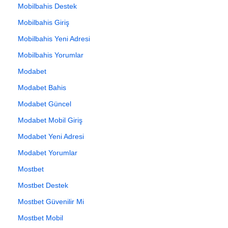
Mobilbahis Destek
Mobilbahis Giriş
Mobilbahis Yeni Adresi
Mobilbahis Yorumlar
Modabet
Modabet Bahis
Modabet Güncel
Modabet Mobil Giriş
Modabet Yeni Adresi
Modabet Yorumlar
Mostbet
Mostbet Destek
Mostbet Güvenilir Mi
Mostbet Mobil