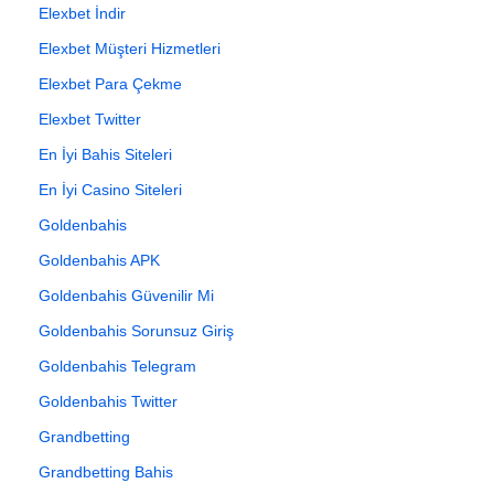
Elexbet İndir
Elexbet Müşteri Hizmetleri
Elexbet Para Çekme
Elexbet Twitter
En İyi Bahis Siteleri
En İyi Casino Siteleri
Goldenbahis
Goldenbahis APK
Goldenbahis Güvenilir Mi
Goldenbahis Sorunsuz Giriş
Goldenbahis Telegram
Goldenbahis Twitter
Grandbetting
Grandbetting Bahis