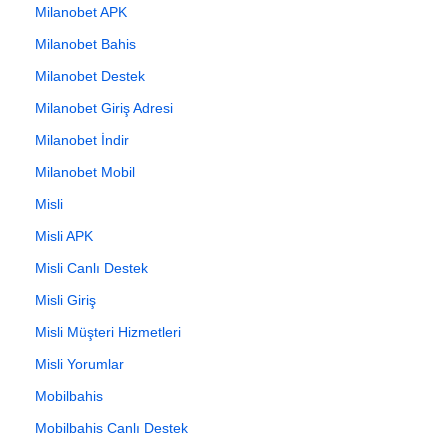
Milanobet APK
Milanobet Bahis
Milanobet Destek
Milanobet Giriş Adresi
Milanobet İndir
Milanobet Mobil
Misli
Misli APK
Misli Canlı Destek
Misli Giriş
Misli Müşteri Hizmetleri
Misli Yorumlar
Mobilbahis
Mobilbahis Canlı Destek