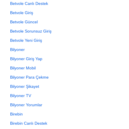
Betvole Canlı Destek
Betvole Giriş
Betvole Güncel
Betvole Sorunsuz Giriş
Betvole Yeni Giriş
Bilyoner
Bilyoner Giriş Yap
Bilyoner Mobil
Bilyoner Para Çekme
Bilyoner Şikayet
Bilyoner TV
Bilyoner Yorumlar
Birebin
Birebin Canlı Destek