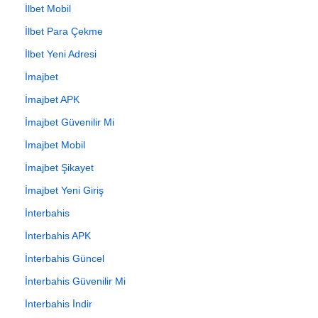
İlbet Mobil
İlbet Para Çekme
İlbet Yeni Adresi
İmajbet
İmajbet APK
İmajbet Güvenilir Mi
İmajbet Mobil
İmajbet Şikayet
İmajbet Yeni Giriş
İnterbahis
İnterbahis APK
İnterbahis Güncel
İnterbahis Güvenilir Mi
İnterbahis İndir