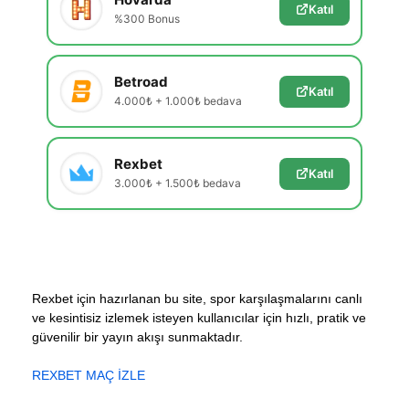
Katıl
%300 Bonus
Betroad
Katıl
4.000₺ + 1.000₺ bedava
Rexbet
Katıl
3.000₺ + 1.500₺ bedava
Rexbet için hazırlanan bu site, spor karşılaşmalarını canlı
ve kesintisiz izlemek isteyen kullanıcılar için hızlı, pratik ve
güvenilir bir yayın akışı sunmaktadır.
REXBET MAÇ İZLE