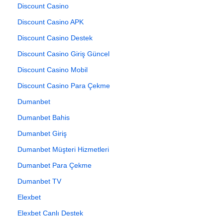
Discount Casino
Discount Casino APK
Discount Casino Destek
Discount Casino Giriş Güncel
Discount Casino Mobil
Discount Casino Para Çekme
Dumanbet
Dumanbet Bahis
Dumanbet Giriş
Dumanbet Müşteri Hizmetleri
Dumanbet Para Çekme
Dumanbet TV
Elexbet
Elexbet Canlı Destek