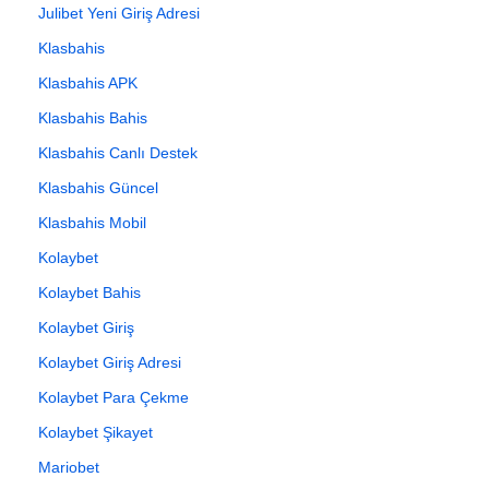
Julibet Yeni Giriş Adresi
Klasbahis
Klasbahis APK
Klasbahis Bahis
Klasbahis Canlı Destek
Klasbahis Güncel
Klasbahis Mobil
Kolaybet
Kolaybet Bahis
Kolaybet Giriş
Kolaybet Giriş Adresi
Kolaybet Para Çekme
Kolaybet Şikayet
Mariobet