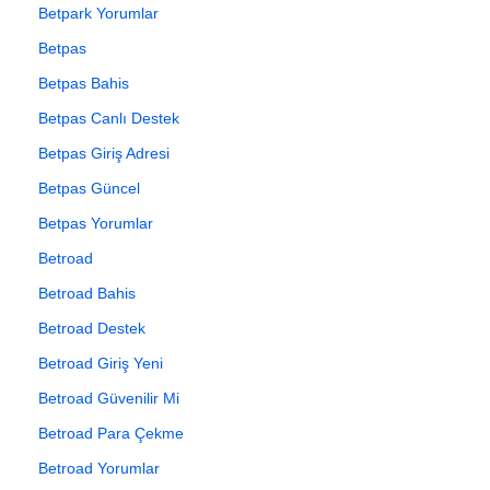
Betpark Yorumlar
Betpas
Betpas Bahis
Betpas Canlı Destek
Betpas Giriş Adresi
Betpas Güncel
Betpas Yorumlar
Betroad
Betroad Bahis
Betroad Destek
Betroad Giriş Yeni
Betroad Güvenilir Mi
Betroad Para Çekme
Betroad Yorumlar