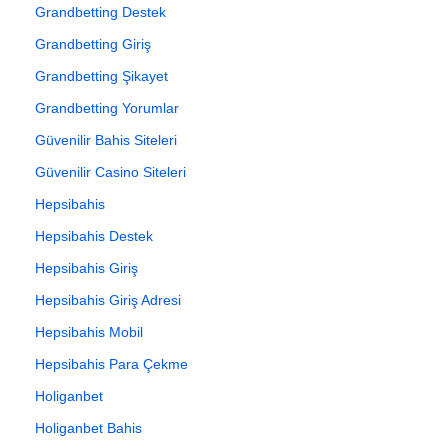
Grandbetting Destek
Grandbetting Giriş
Grandbetting Şikayet
Grandbetting Yorumlar
Güvenilir Bahis Siteleri
Güvenilir Casino Siteleri
Hepsibahis
Hepsibahis Destek
Hepsibahis Giriş
Hepsibahis Giriş Adresi
Hepsibahis Mobil
Hepsibahis Para Çekme
Holiganbet
Holiganbet Bahis