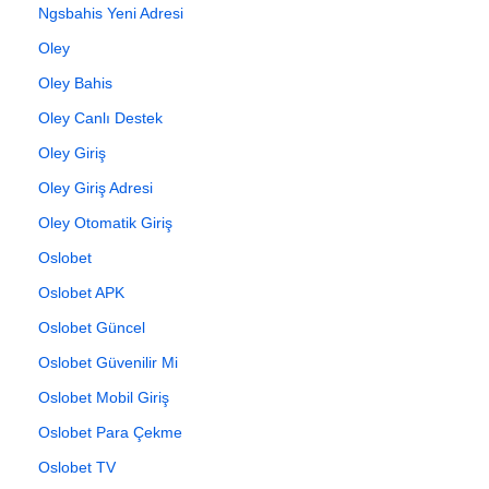
Ngsbahis Yeni Adresi
Oley
Oley Bahis
Oley Canlı Destek
Oley Giriş
Oley Giriş Adresi
Oley Otomatik Giriş
Oslobet
Oslobet APK
Oslobet Güncel
Oslobet Güvenilir Mi
Oslobet Mobil Giriş
Oslobet Para Çekme
Oslobet TV