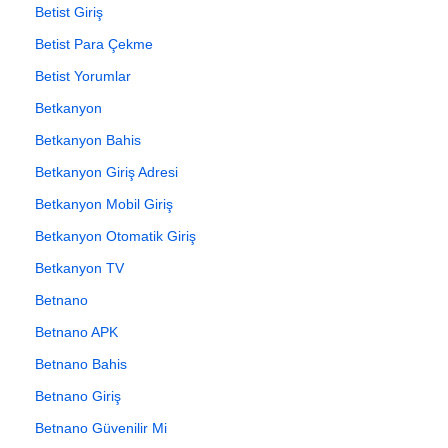
Betist Giriş
Betist Para Çekme
Betist Yorumlar
Betkanyon
Betkanyon Bahis
Betkanyon Giriş Adresi
Betkanyon Mobil Giriş
Betkanyon Otomatik Giriş
Betkanyon TV
Betnano
Betnano APK
Betnano Bahis
Betnano Giriş
Betnano Güvenilir Mi