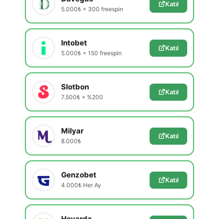
Katıl
5.000₺ + 300 freespin
Intobet
Katıl
5.000₺ + 150 freespin
Slotbon
Katıl
7.500₺ + %200
Milyar
Katıl
8.000₺
Genzobet
Katıl
4.000₺ Her Ay
Hovarda