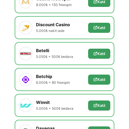
Katıl
8.000₺ + 150 freespin
Discount Casino
Katıl
5.000₺ nakit iade
Betelli
Katıl
5.050₺ + 500₺ bedava
Betchip
Katıl
6.000₺ + 80 freespin
Winnit
Katıl
5.000₺ + 500₺ bedava
Davegas