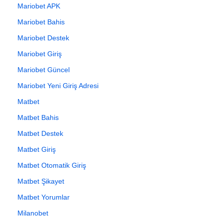
Mariobet APK
Mariobet Bahis
Mariobet Destek
Mariobet Giriş
Mariobet Güncel
Mariobet Yeni Giriş Adresi
Matbet
Matbet Bahis
Matbet Destek
Matbet Giriş
Matbet Otomatik Giriş
Matbet Şikayet
Matbet Yorumlar
Milanobet