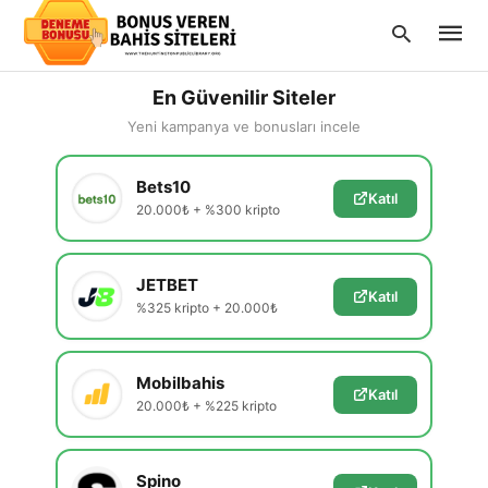
En Güvenilir Siteler
Yeni kampanya ve bonusları incele
Type
Bets10
your
Katıl
searc
20.000₺ + %300 kripto
query
and
hit
enter:
JETBET
Katıl
%325 kripto + 20.000₺
Mobilbahis
Katıl
20.000₺ + %225 kripto
Spino