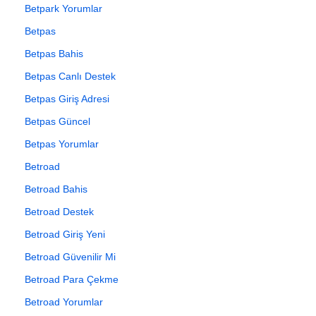
Betpark Yorumlar
Betpas
Betpas Bahis
Betpas Canlı Destek
Betpas Giriş Adresi
Betpas Güncel
Betpas Yorumlar
Betroad
Betroad Bahis
Betroad Destek
Betroad Giriş Yeni
Betroad Güvenilir Mi
Betroad Para Çekme
Betroad Yorumlar