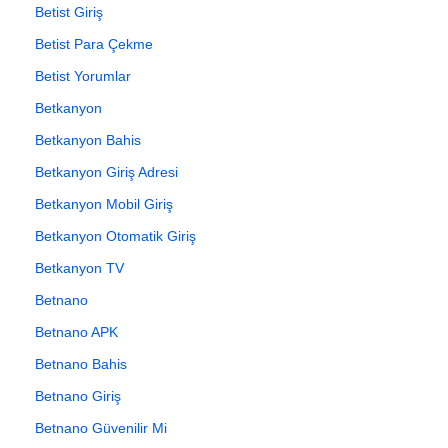
Betist Giriş
Betist Para Çekme
Betist Yorumlar
Betkanyon
Betkanyon Bahis
Betkanyon Giriş Adresi
Betkanyon Mobil Giriş
Betkanyon Otomatik Giriş
Betkanyon TV
Betnano
Betnano APK
Betnano Bahis
Betnano Giriş
Betnano Güvenilir Mi