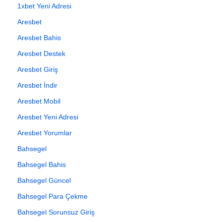
1xbet Yeni Adresi
Aresbet
Aresbet Bahis
Aresbet Destek
Aresbet Giriş
Aresbet İndir
Aresbet Mobil
Aresbet Yeni Adresi
Aresbet Yorumlar
Bahsegel
Bahsegel Bahis
Bahsegel Güncel
Bahsegel Para Çekme
Bahsegel Sorunsuz Giriş