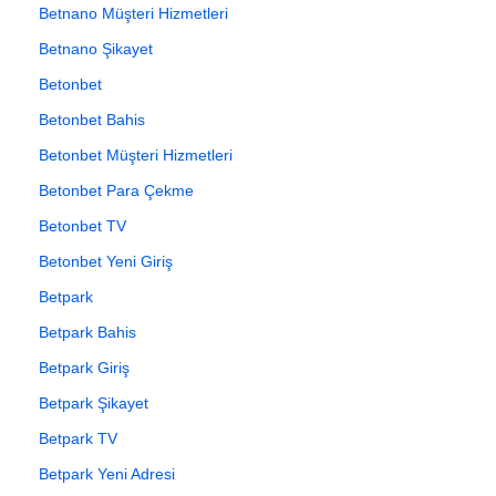
Betnano Müşteri Hizmetleri
Betnano Şikayet
Betonbet
Betonbet Bahis
Betonbet Müşteri Hizmetleri
Betonbet Para Çekme
Betonbet TV
Betonbet Yeni Giriş
Betpark
Betpark Bahis
Betpark Giriş
Betpark Şikayet
Betpark TV
Betpark Yeni Adresi