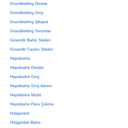
Grandbetting Destek
Grandbetting Giriş
Grandbetting Şikayet
Grandbetting Yorumlar
Güvenilir Bahis Siteleri
Güvenilir Casino Siteleri
Hepsibahis
Hepsibahis Destek
Hepsibahis Giriş
Hepsibahis Giriş Adresi
Hepsibahis Mobil
Hepsibahis Para Çekme
Holiganbet
Holiganbet Bahis