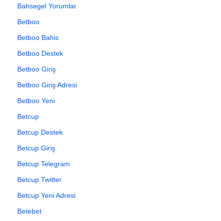
Bahsegel Yorumlar
Betboo
Betboo Bahis
Betboo Destek
Betboo Giriş
Betboo Giriş Adresi
Betboo Yeni
Betcup
Betcup Destek
Betcup Giriş
Betcup Telegram
Betcup Twitter
Betcup Yeni Adresi
Betebet