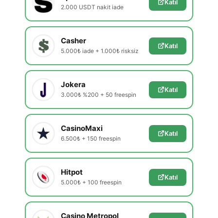
Katıl
2.000 USDT nakit iade
Casher
Katıl
5.000₺ iade + 1.000₺ risksiz
Jokera
Katıl
3.000₺ %200 + 50 freespin
CasinoMaxi
Katıl
6.500₺ + 150 freespin
Hitpot
Katıl
5.000₺ + 100 freespin
Casino Metropol