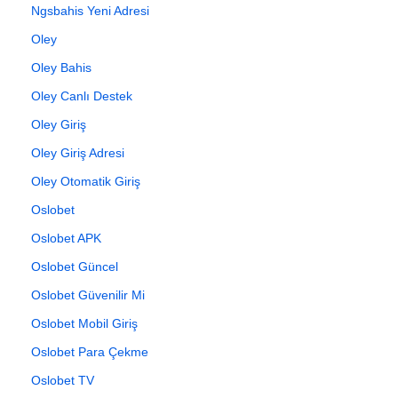
Ngsbahis Yeni Adresi
Oley
Oley Bahis
Oley Canlı Destek
Oley Giriş
Oley Giriş Adresi
Oley Otomatik Giriş
Oslobet
Oslobet APK
Oslobet Güncel
Oslobet Güvenilir Mi
Oslobet Mobil Giriş
Oslobet Para Çekme
Oslobet TV