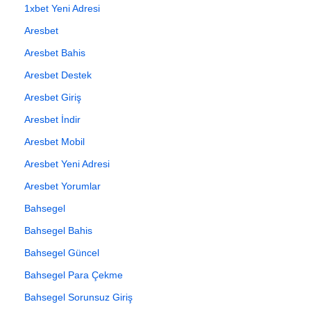
1xbet Yeni Adresi
Aresbet
Aresbet Bahis
Aresbet Destek
Aresbet Giriş
Aresbet İndir
Aresbet Mobil
Aresbet Yeni Adresi
Aresbet Yorumlar
Bahsegel
Bahsegel Bahis
Bahsegel Güncel
Bahsegel Para Çekme
Bahsegel Sorunsuz Giriş