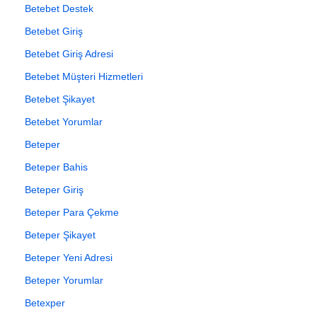
Betebet Destek
Betebet Giriş
Betebet Giriş Adresi
Betebet Müşteri Hizmetleri
Betebet Şikayet
Betebet Yorumlar
Beteper
Beteper Bahis
Beteper Giriş
Beteper Para Çekme
Beteper Şikayet
Beteper Yeni Adresi
Beteper Yorumlar
Betexper