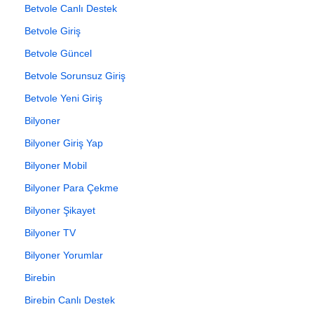
Betvole Canlı Destek
Betvole Giriş
Betvole Güncel
Betvole Sorunsuz Giriş
Betvole Yeni Giriş
Bilyoner
Bilyoner Giriş Yap
Bilyoner Mobil
Bilyoner Para Çekme
Bilyoner Şikayet
Bilyoner TV
Bilyoner Yorumlar
Birebin
Birebin Canlı Destek