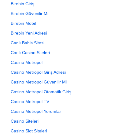
Birebin Giriş
Birebin Güvenilir Mi
Birebin Mobil
Birebin Yeni Adresi
Canlı Bahis Sitesi
Canlı Casino Siteleri
Casino Metropol
Casino Metropol Giriş Adresi
Casino Metropol Güvenilir Mi
Casino Metropol Otomatik Giriş
Casino Metropol TV
Casino Metropol Yorumlar
Casino Siteleri
Casino Slot Siteleri