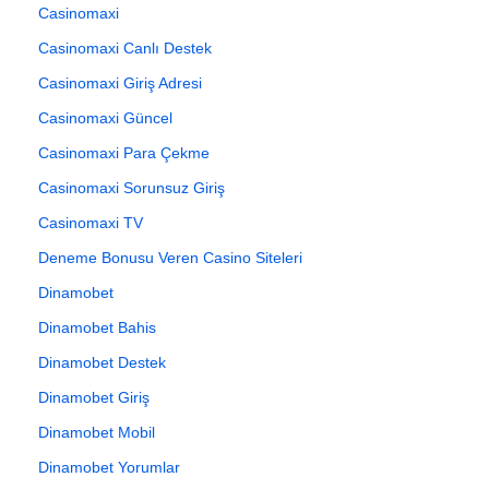
Casinomaxi
Casinomaxi Canlı Destek
Casinomaxi Giriş Adresi
Casinomaxi Güncel
Casinomaxi Para Çekme
Casinomaxi Sorunsuz Giriş
Casinomaxi TV
Deneme Bonusu Veren Casino Siteleri
Dinamobet
Dinamobet Bahis
Dinamobet Destek
Dinamobet Giriş
Dinamobet Mobil
Dinamobet Yorumlar