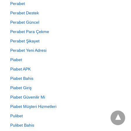
Perabet
Perabet Destek
Perabet Güncel
Perabet Para Çekme
Perabet Şikayet
Perabet Yeni Adresi
Piabet
Piabet APK
Piabet Bahis
Piabet Giriş
Piabet Güvenilir Mi
Piabet Müşteri Hizmetleri
Pulibet
Pulibet Bahis