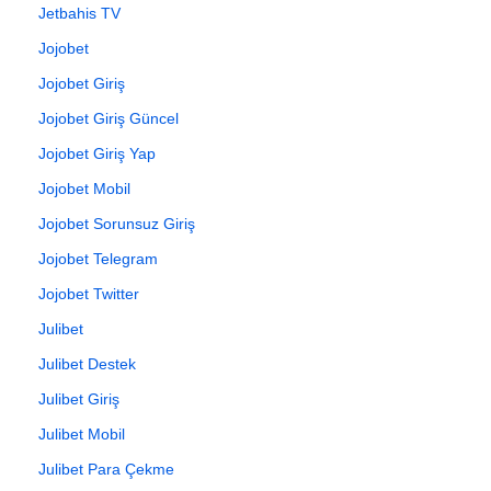
Jetbahis TV
Jojobet
Jojobet Giriş
Jojobet Giriş Güncel
Jojobet Giriş Yap
Jojobet Mobil
Jojobet Sorunsuz Giriş
Jojobet Telegram
Jojobet Twitter
Julibet
Julibet Destek
Julibet Giriş
Julibet Mobil
Julibet Para Çekme