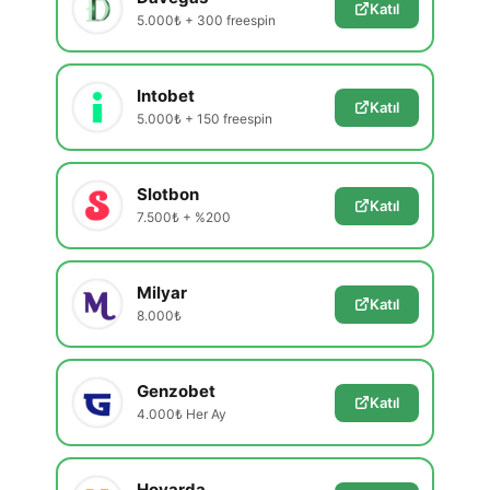
Katıl
5.000₺ + 300 freespin
Intobet
Katıl
5.000₺ + 150 freespin
Slotbon
Katıl
7.500₺ + %200
Milyar
Katıl
8.000₺
Genzobet
Katıl
4.000₺ Her Ay
Hovarda