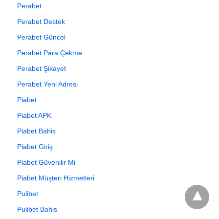
Perabet
Perabet Destek
Perabet Güncel
Perabet Para Çekme
Perabet Şikayet
Perabet Yeni Adresi
Piabet
Piabet APK
Piabet Bahis
Piabet Giriş
Piabet Güvenilir Mi
Piabet Müşteri Hizmetleri
Pulibet
Pulibet Bahis