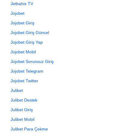
Jetbahis TV
Jojobet
Jojobet Giriş
Jojobet Giriş Güncel
Jojobet Giriş Yap
Jojobet Mobil
Jojobet Sorunsuz Giriş
Jojobet Telegram
Jojobet Twitter
Julibet
Julibet Destek
Julibet Giriş
Julibet Mobil
Julibet Para Çekme