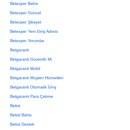
Betexper Bahis
Betexper Güncel
Betexper Şikayet
Betexper Yeni Giriş Adresi
Betexper Yorumlar
Betgaranti
Betgaranti Güvenilir Mi
Betgaranti Mobil
Betgaranti Müşteri Hizmetleri
Betgaranti Otomatik Giriş
Betgaranti Para Çekme
Betist
Betist Bahis
Betist Destek