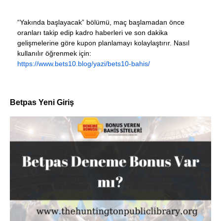
“Yakında başlayacak” bölümü, maç başlamadan önce
oranları takip edip kadro haberleri ve son dakika
gelişmelerine göre kupon planlamayı kolaylaştırır. Nasıl
kullanılır öğrenmek için:
https://www.bets10.blog/yazi/bets10-bahis/
Betpas Yeni Giriş