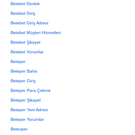
Betebet Destek
Betebet Giriş
Betebet Giriş Adresi
Betebet Müşteri Hizmetleri
Betebet Şikayet
Betebet Yorumlar
Beteper
Beteper Bahis
Beteper Giriş
Beteper Para Çekme
Beteper Şikayet
Beteper Yeni Adresi
Beteper Yorumlar
Betexper