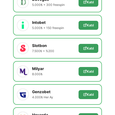
Katıl
5.000₺ + 300 freespin
Intobet
Katıl
5.000₺ + 150 freespin
Slotbon
Katıl
7.500₺ + %200
Milyar
Katıl
8.000₺
Genzobet
Katıl
4.000₺ Her Ay
Hovarda