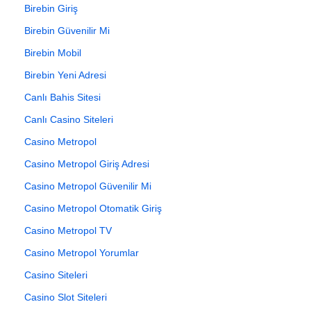
Birebin Giriş
Birebin Güvenilir Mi
Birebin Mobil
Birebin Yeni Adresi
Canlı Bahis Sitesi
Canlı Casino Siteleri
Casino Metropol
Casino Metropol Giriş Adresi
Casino Metropol Güvenilir Mi
Casino Metropol Otomatik Giriş
Casino Metropol TV
Casino Metropol Yorumlar
Casino Siteleri
Casino Slot Siteleri