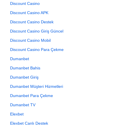
Discount Casino
Discount Casino APK
Discount Casino Destek
Discount Casino Giriş Güncel
Discount Casino Mobil
Discount Casino Para Çekme
Dumanbet
Dumanbet Bahis
Dumanbet Giriş
Dumanbet Müşteri Hizmetleri
Dumanbet Para Çekme
Dumanbet TV
Elexbet
Elexbet Canlı Destek