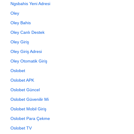
Ngsbahis Yeni Adresi
Oley
Oley Bahis
Oley Canlı Destek
Oley Giriş
Oley Giriş Adresi
Oley Otomatik Giriş
Oslobet
Oslobet APK
Oslobet Güncel
Oslobet Güvenilir Mi
Oslobet Mobil Giriş
Oslobet Para Çekme
Oslobet TV