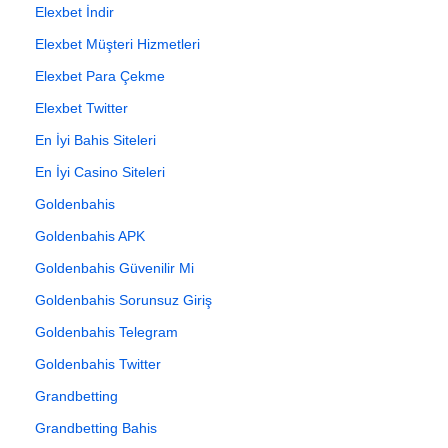
Elexbet İndir
Elexbet Müşteri Hizmetleri
Elexbet Para Çekme
Elexbet Twitter
En İyi Bahis Siteleri
En İyi Casino Siteleri
Goldenbahis
Goldenbahis APK
Goldenbahis Güvenilir Mi
Goldenbahis Sorunsuz Giriş
Goldenbahis Telegram
Goldenbahis Twitter
Grandbetting
Grandbetting Bahis