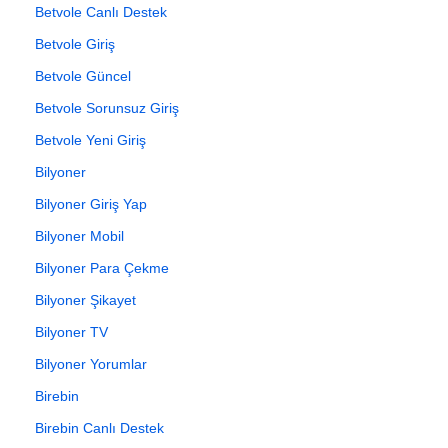
Betvole Canlı Destek
Betvole Giriş
Betvole Güncel
Betvole Sorunsuz Giriş
Betvole Yeni Giriş
Bilyoner
Bilyoner Giriş Yap
Bilyoner Mobil
Bilyoner Para Çekme
Bilyoner Şikayet
Bilyoner TV
Bilyoner Yorumlar
Birebin
Birebin Canlı Destek