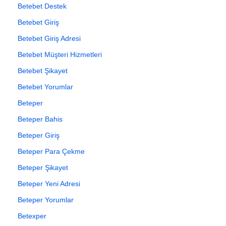
Betebet Destek
Betebet Giriş
Betebet Giriş Adresi
Betebet Müşteri Hizmetleri
Betebet Şikayet
Betebet Yorumlar
Beteper
Beteper Bahis
Beteper Giriş
Beteper Para Çekme
Beteper Şikayet
Beteper Yeni Adresi
Beteper Yorumlar
Betexper