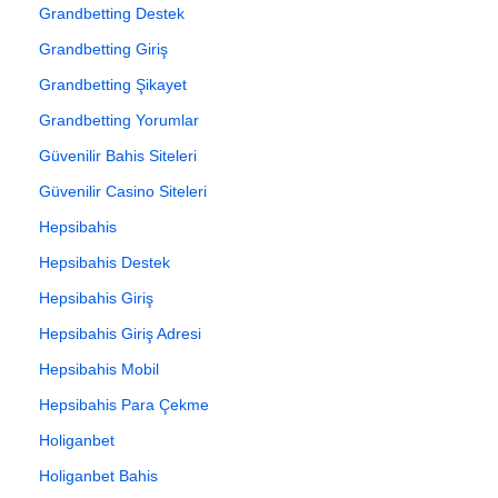
Grandbetting Destek
Grandbetting Giriş
Grandbetting Şikayet
Grandbetting Yorumlar
Güvenilir Bahis Siteleri
Güvenilir Casino Siteleri
Hepsibahis
Hepsibahis Destek
Hepsibahis Giriş
Hepsibahis Giriş Adresi
Hepsibahis Mobil
Hepsibahis Para Çekme
Holiganbet
Holiganbet Bahis