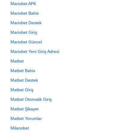
Mariobet APK
Mariobet Bahis
Mariobet Destek
Mariobet Giriş
Mariobet Güncel
Mariobet Yeni Giriş Adresi
Matbet
Matbet Bahis
Matbet Destek
Matbet Giriş
Matbet Otomatik Giriş
Matbet Şikayet
Matbet Yorumlar
Milanobet