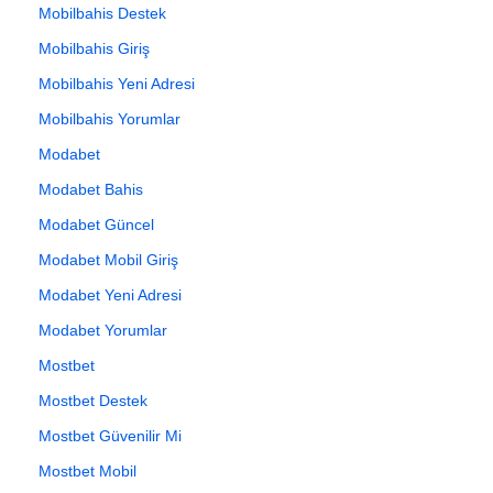
Mobilbahis Destek
Mobilbahis Giriş
Mobilbahis Yeni Adresi
Mobilbahis Yorumlar
Modabet
Modabet Bahis
Modabet Güncel
Modabet Mobil Giriş
Modabet Yeni Adresi
Modabet Yorumlar
Mostbet
Mostbet Destek
Mostbet Güvenilir Mi
Mostbet Mobil