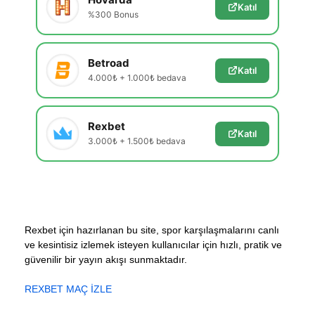
Katıl
%300 Bonus
Betroad
Katıl
4.000₺ + 1.000₺ bedava
Rexbet
Katıl
3.000₺ + 1.500₺ bedava
Rexbet için hazırlanan bu site, spor karşılaşmalarını canlı
ve kesintisiz izlemek isteyen kullanıcılar için hızlı, pratik ve
güvenilir bir yayın akışı sunmaktadır.
REXBET MAÇ İZLE