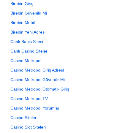
Birebin Giriş
Birebin Güvenilir Mi
Birebin Mobil
Birebin Yeni Adresi
Canlı Bahis Sitesi
Canlı Casino Siteleri
Casino Metropol
Casino Metropol Giriş Adresi
Casino Metropol Güvenilir Mi
Casino Metropol Otomatik Giriş
Casino Metropol TV
Casino Metropol Yorumlar
Casino Siteleri
Casino Slot Siteleri