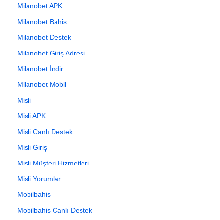
Milanobet APK
Milanobet Bahis
Milanobet Destek
Milanobet Giriş Adresi
Milanobet İndir
Milanobet Mobil
Misli
Misli APK
Misli Canlı Destek
Misli Giriş
Misli Müşteri Hizmetleri
Misli Yorumlar
Mobilbahis
Mobilbahis Canlı Destek