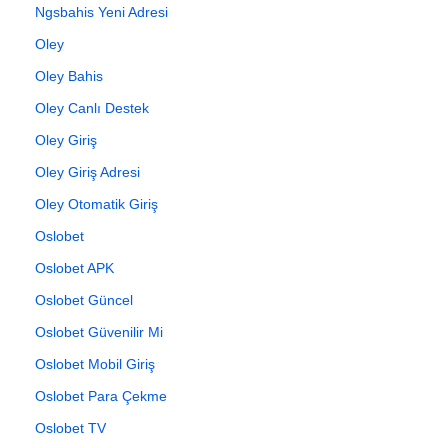
Ngsbahis Yeni Adresi
Oley
Oley Bahis
Oley Canlı Destek
Oley Giriş
Oley Giriş Adresi
Oley Otomatik Giriş
Oslobet
Oslobet APK
Oslobet Güncel
Oslobet Güvenilir Mi
Oslobet Mobil Giriş
Oslobet Para Çekme
Oslobet TV