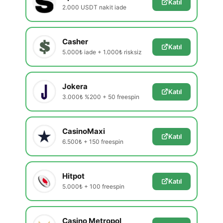
Katıl
2.000 USDT nakit iade
Casher
Katıl
5.000₺ iade + 1.000₺ risksiz
Jokera
Katıl
3.000₺ %200 + 50 freespin
CasinoMaxi
Katıl
6.500₺ + 150 freespin
Hitpot
Katıl
5.000₺ + 100 freespin
Casino Metropol