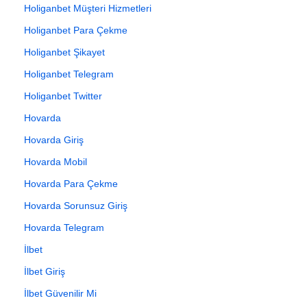
Holiganbet Müşteri Hizmetleri
Holiganbet Para Çekme
Holiganbet Şikayet
Holiganbet Telegram
Holiganbet Twitter
Hovarda
Hovarda Giriş
Hovarda Mobil
Hovarda Para Çekme
Hovarda Sorunsuz Giriş
Hovarda Telegram
İlbet
İlbet Giriş
İlbet Güvenilir Mi