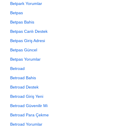
Betpark Yorumlar
Betpas
Betpas Bahis
Betpas Canlı Destek
Betpas Giriş Adresi
Betpas Güncel
Betpas Yorumlar
Betroad
Betroad Bahis
Betroad Destek
Betroad Giriş Yeni
Betroad Güvenilir Mi
Betroad Para Çekme
Betroad Yorumlar