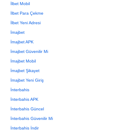
İlbet Mobil
İlbet Para Çekme
İlbet Yeni Adresi
İmajbet
İmajbet APK
İmajbet Güvenilir Mi
İmajbet Mobil
İmajbet Şikayet
İmajbet Yeni Giriş
İnterbahis
İnterbahis APK
İnterbahis Güncel
İnterbahis Güvenilir Mi
İnterbahis İndir