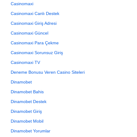
Casinomaxi
Casinomaxi Canlı Destek
Casinomaxi Giriş Adresi
Casinomaxi Güncel
Casinomaxi Para Çekme
Casinomaxi Sorunsuz Giriş
Casinomaxi TV
Deneme Bonusu Veren Casino Siteleri
Dinamobet
Dinamobet Bahis
Dinamobet Destek
Dinamobet Giriş
Dinamobet Mobil
Dinamobet Yorumlar