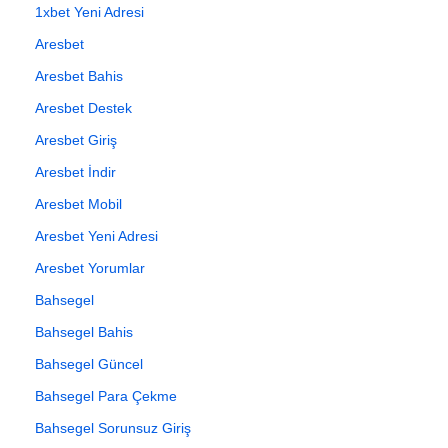
1xbet Yeni Adresi
Aresbet
Aresbet Bahis
Aresbet Destek
Aresbet Giriş
Aresbet İndir
Aresbet Mobil
Aresbet Yeni Adresi
Aresbet Yorumlar
Bahsegel
Bahsegel Bahis
Bahsegel Güncel
Bahsegel Para Çekme
Bahsegel Sorunsuz Giriş