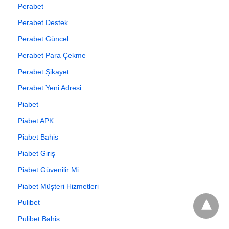
Perabet
Perabet Destek
Perabet Güncel
Perabet Para Çekme
Perabet Şikayet
Perabet Yeni Adresi
Piabet
Piabet APK
Piabet Bahis
Piabet Giriş
Piabet Güvenilir Mi
Piabet Müşteri Hizmetleri
Pulibet
Pulibet Bahis