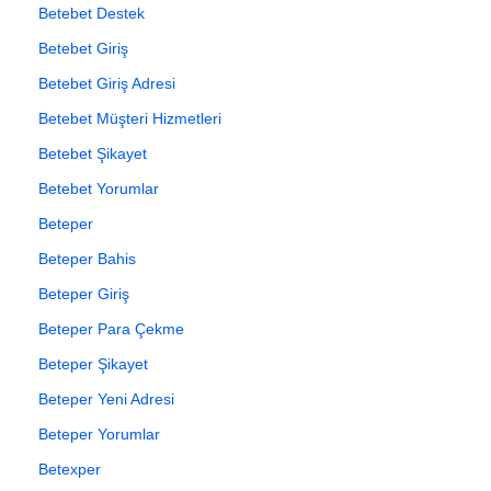
Betebet Destek
Betebet Giriş
Betebet Giriş Adresi
Betebet Müşteri Hizmetleri
Betebet Şikayet
Betebet Yorumlar
Beteper
Beteper Bahis
Beteper Giriş
Beteper Para Çekme
Beteper Şikayet
Beteper Yeni Adresi
Beteper Yorumlar
Betexper