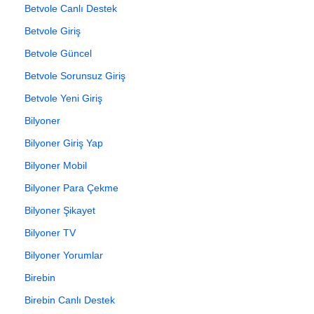
Betvole Canlı Destek
Betvole Giriş
Betvole Güncel
Betvole Sorunsuz Giriş
Betvole Yeni Giriş
Bilyoner
Bilyoner Giriş Yap
Bilyoner Mobil
Bilyoner Para Çekme
Bilyoner Şikayet
Bilyoner TV
Bilyoner Yorumlar
Birebin
Birebin Canlı Destek