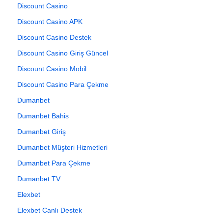
Discount Casino
Discount Casino APK
Discount Casino Destek
Discount Casino Giriş Güncel
Discount Casino Mobil
Discount Casino Para Çekme
Dumanbet
Dumanbet Bahis
Dumanbet Giriş
Dumanbet Müşteri Hizmetleri
Dumanbet Para Çekme
Dumanbet TV
Elexbet
Elexbet Canlı Destek