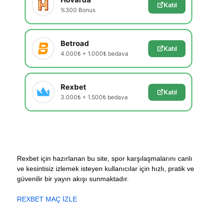
Katıl
%300 Bonus
Betroad
Katıl
4.000₺ + 1.000₺ bedava
Rexbet
Katıl
3.000₺ + 1.500₺ bedava
Rexbet için hazırlanan bu site, spor karşılaşmalarını canlı
ve kesintisiz izlemek isteyen kullanıcılar için hızlı, pratik ve
güvenilir bir yayın akışı sunmaktadır.
REXBET MAÇ İZLE