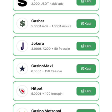
Katıl
2.000 USDT nakit iade
Casher
Katıl
5.000₺ iade + 1.000₺ risksiz
Jokera
Katıl
3.000₺ %200 + 50 freespin
CasinoMaxi
Katıl
6.500₺ + 150 freespin
Hitpot
Katıl
5.000₺ + 100 freespin
Casino Metropol