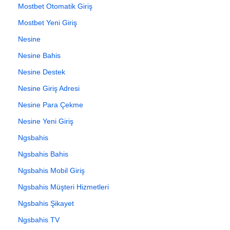
Mostbet Otomatik Giriş
Mostbet Yeni Giriş
Nesine
Nesine Bahis
Nesine Destek
Nesine Giriş Adresi
Nesine Para Çekme
Nesine Yeni Giriş
Ngsbahis
Ngsbahis Bahis
Ngsbahis Mobil Giriş
Ngsbahis Müşteri Hizmetleri
Ngsbahis Şikayet
Ngsbahis TV