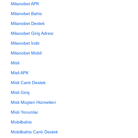
Milanobet APK
Milanobet Bahis
Milanobet Destek
Milanobet Giriş Adresi
Milanobet İndir
Milanobet Mobil
Misli
Misli APK
Misli Canlı Destek
Misli Giriş
Misli Müşteri Hizmetleri
Misli Yorumlar
Mobilbahis
Mobilbahis Canlı Destek