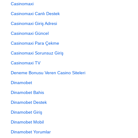
Casinomaxi
Casinomaxi Canlı Destek
Casinomaxi Giriş Adresi
Casinomaxi Güncel
Casinomaxi Para Çekme
Casinomaxi Sorunsuz Giriş
Casinomaxi TV
Deneme Bonusu Veren Casino Siteleri
Dinamobet
Dinamobet Bahis
Dinamobet Destek
Dinamobet Giriş
Dinamobet Mobil
Dinamobet Yorumlar