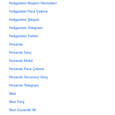
Holiganbet Müşteri Hizmetleri
Holiganbet Para Çekme
Holiganbet Şikayet
Holiganbet Telegram
Holiganbet Twitter
Hovarda
Hovarda Giriş
Hovarda Mobil
Hovarda Para Çekme
Hovarda Sorunsuz Giriş
Hovarda Telegram
İlbet
İlbet Giriş
İlbet Güvenilir Mi