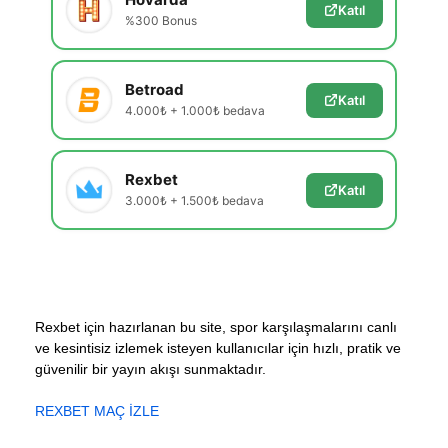
Katıl
%300 Bonus
Betroad
Katıl
4.000₺ + 1.000₺ bedava
Rexbet
Katıl
3.000₺ + 1.500₺ bedava
Rexbet için hazırlanan bu site, spor karşılaşmalarını canlı
ve kesintisiz izlemek isteyen kullanıcılar için hızlı, pratik ve
güvenilir bir yayın akışı sunmaktadır.
REXBET MAÇ İZLE