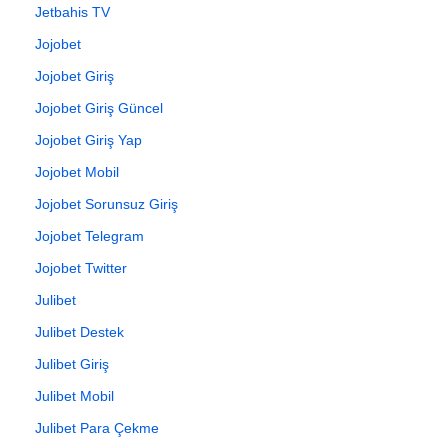
Jetbahis TV
Jojobet
Jojobet Giriş
Jojobet Giriş Güncel
Jojobet Giriş Yap
Jojobet Mobil
Jojobet Sorunsuz Giriş
Jojobet Telegram
Jojobet Twitter
Julibet
Julibet Destek
Julibet Giriş
Julibet Mobil
Julibet Para Çekme