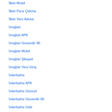
İlbet Mobil
İlbet Para Çekme
İlbet Yeni Adresi
İmajbet
İmajbet APK
İmajbet Güvenilir Mi
İmajbet Mobil
İmajbet Şikayet
İmajbet Yeni Giriş
İnterbahis
İnterbahis APK
İnterbahis Güncel
İnterbahis Güvenilir Mi
İnterbahis İndir