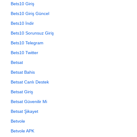
Bets10 Giriş
Bets10 Giriş Güncel
Bets10 İndir
Bets10 Sorunsuz Giriş
Bets10 Telegram
Bets10 Twitter
Betsat
Betsat Bahis
Betsat Canlı Destek
Betsat Giriş
Betsat Güvenilir Mi
Betsat Şikayet
Betvole
Betvole APK