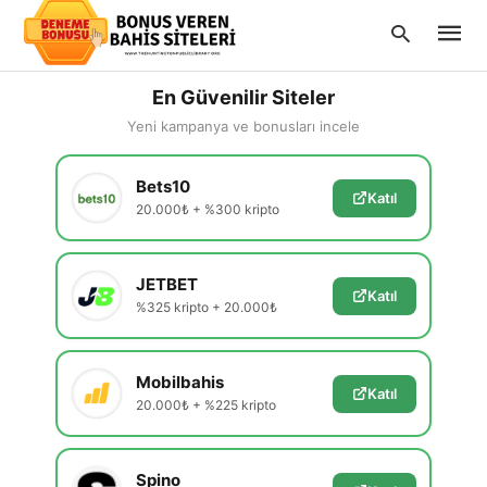
En Güvenilir Siteler
Yeni kampanya ve bonusları incele
Type
Bets10
your
Katıl
searc
20.000₺ + %300 kripto
query
and
hit
enter:
JETBET
Katıl
%325 kripto + 20.000₺
Mobilbahis
Katıl
20.000₺ + %225 kripto
Spino