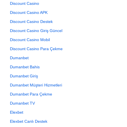
Discount Casino
Discount Casino APK
Discount Casino Destek
Discount Casino Giriş Güncel
Discount Casino Mobil
Discount Casino Para Çekme
Dumanbet
Dumanbet Bahis
Dumanbet Giriş
Dumanbet Müşteri Hizmetleri
Dumanbet Para Çekme
Dumanbet TV
Elexbet
Elexbet Canlı Destek