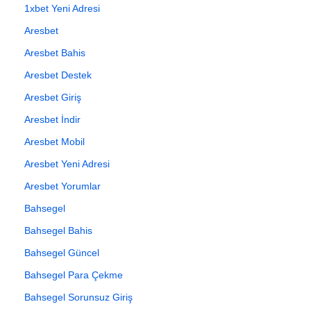
1xbet Yeni Adresi
Aresbet
Aresbet Bahis
Aresbet Destek
Aresbet Giriş
Aresbet İndir
Aresbet Mobil
Aresbet Yeni Adresi
Aresbet Yorumlar
Bahsegel
Bahsegel Bahis
Bahsegel Güncel
Bahsegel Para Çekme
Bahsegel Sorunsuz Giriş