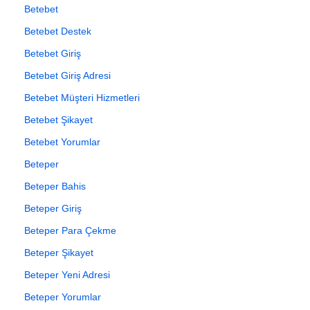
Betebet
Betebet Destek
Betebet Giriş
Betebet Giriş Adresi
Betebet Müşteri Hizmetleri
Betebet Şikayet
Betebet Yorumlar
Beteper
Beteper Bahis
Beteper Giriş
Beteper Para Çekme
Beteper Şikayet
Beteper Yeni Adresi
Beteper Yorumlar