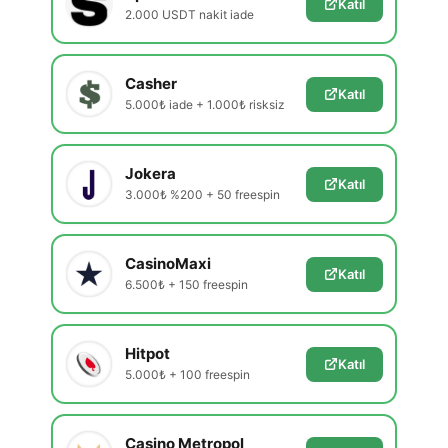
Katıl
2.000 USDT nakit iade
Casher
Katıl
5.000₺ iade + 1.000₺ risksiz
Jokera
Katıl
3.000₺ %200 + 50 freespin
CasinoMaxi
Katıl
6.500₺ + 150 freespin
Hitpot
Katıl
5.000₺ + 100 freespin
Casino Metropol