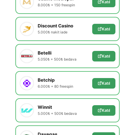
Katıl
8.000₺ + 150 freespin
Discount Casino
Katıl
5.000₺ nakit iade
Betelli
Katıl
5.050₺ + 500₺ bedava
Betchip
Katıl
6.000₺ + 80 freespin
Winnit
Katıl
5.000₺ + 500₺ bedava
Davegas