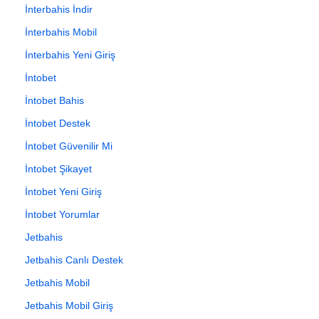
İnterbahis İndir
İnterbahis Mobil
İnterbahis Yeni Giriş
İntobet
İntobet Bahis
İntobet Destek
İntobet Güvenilir Mi
İntobet Şikayet
İntobet Yeni Giriş
İntobet Yorumlar
Jetbahis
Jetbahis Canlı Destek
Jetbahis Mobil
Jetbahis Mobil Giriş