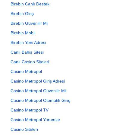
Birebin Canlı Destek
Birebin Giriş
Birebin Güvenilir Mi
Birebin Mobil
Birebin Yeni Adresi
Canlı Bahis Sitesi
Canlı Casino Siteleri
Casino Metropol
Casino Metropol Giriş Adresi
Casino Metropol Güvenilir Mi
Casino Metropol Otomatik Giriş
Casino Metropol TV
Casino Metropol Yorumlar
Casino Siteleri