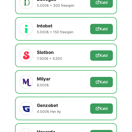
Katıl
5.000₺ + 300 freespin
Intobet
Katıl
5.000₺ + 150 freespin
Slotbon
Katıl
7.500₺ + %200
Milyar
Katıl
8.000₺
Genzobet
Katıl
4.000₺ Her Ay
Hovarda