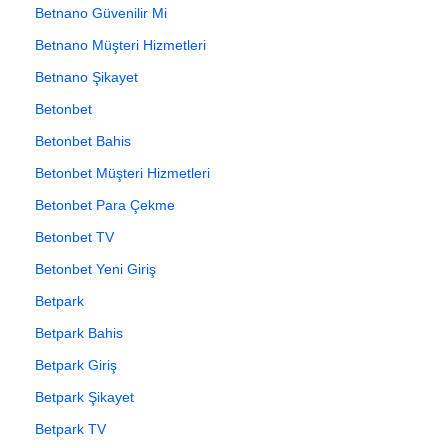
Betnano Güvenilir Mi
Betnano Müşteri Hizmetleri
Betnano Şikayet
Betonbet
Betonbet Bahis
Betonbet Müşteri Hizmetleri
Betonbet Para Çekme
Betonbet TV
Betonbet Yeni Giriş
Betpark
Betpark Bahis
Betpark Giriş
Betpark Şikayet
Betpark TV