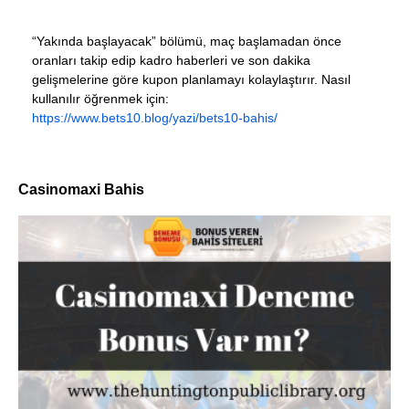
“Yakında başlayacak” bölümü, maç başlamadan önce
oranları takip edip kadro haberleri ve son dakika
gelişmelerine göre kupon planlamayı kolaylaştırır. Nasıl
kullanılır öğrenmek için:
https://www.bets10.blog/yazi/bets10-bahis/
Casinomaxi Bahis