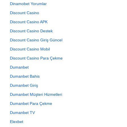
Dinamobet Yorumlar
Discount Casino
Discount Casino APK
Discount Casino Destek
Discount Casino Giriş Güncel
Discount Casino Mobil
Discount Casino Para Çekme
Dumanbet
Dumanbet Bahis
Dumanbet Giriş
Dumanbet Müşteri Hizmetleri
Dumanbet Para Çekme
Dumanbet TV
Elexbet