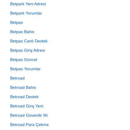
Betpark Yeni Adresi
Betpark Yorumlar
Betpas
Betpas Bahis
Betpas Canlı Destek
Betpas Giriş Adresi
Betpas Güncel
Betpas Yorumlar
Betroad
Betroad Bahis
Betroad Destek
Betroad Giriş Yeni
Betroad Güvenilir Mi
Betroad Para Çekme