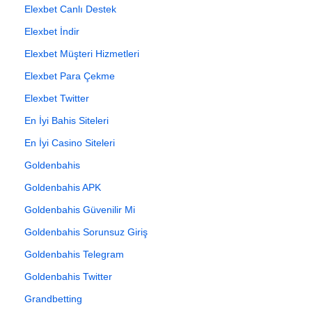
Elexbet Canlı Destek
Elexbet İndir
Elexbet Müşteri Hizmetleri
Elexbet Para Çekme
Elexbet Twitter
En İyi Bahis Siteleri
En İyi Casino Siteleri
Goldenbahis
Goldenbahis APK
Goldenbahis Güvenilir Mi
Goldenbahis Sorunsuz Giriş
Goldenbahis Telegram
Goldenbahis Twitter
Grandbetting