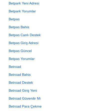
Betpark Yeni Adresi
Betpark Yorumlar
Betpas
Betpas Bahis
Betpas Canlı Destek
Betpas Giriş Adresi
Betpas Güncel
Betpas Yorumlar
Betroad
Betroad Bahis
Betroad Destek
Betroad Giriş Yeni
Betroad Güvenilir Mi
Betroad Para Çekme