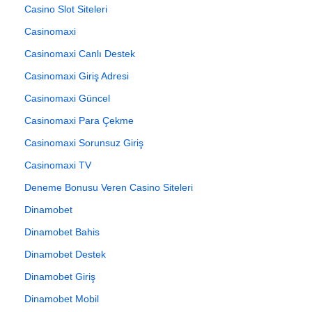
Casino Slot Siteleri
Casinomaxi
Casinomaxi Canlı Destek
Casinomaxi Giriş Adresi
Casinomaxi Güncel
Casinomaxi Para Çekme
Casinomaxi Sorunsuz Giriş
Casinomaxi TV
Deneme Bonusu Veren Casino Siteleri
Dinamobet
Dinamobet Bahis
Dinamobet Destek
Dinamobet Giriş
Dinamobet Mobil