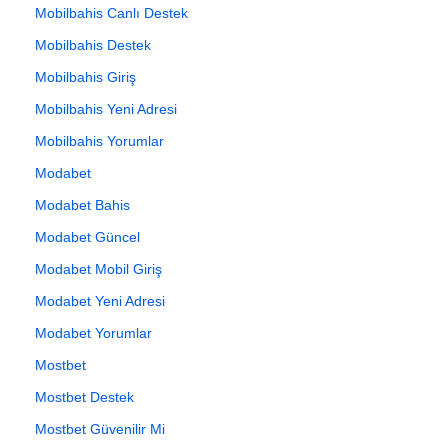
Mobilbahis Canlı Destek
Mobilbahis Destek
Mobilbahis Giriş
Mobilbahis Yeni Adresi
Mobilbahis Yorumlar
Modabet
Modabet Bahis
Modabet Güncel
Modabet Mobil Giriş
Modabet Yeni Adresi
Modabet Yorumlar
Mostbet
Mostbet Destek
Mostbet Güvenilir Mi