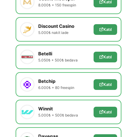
Katıl
8.000₺ + 150 freespin
Discount Casino
Katıl
5.000₺ nakit iade
Betelli
Katıl
5.050₺ + 500₺ bedava
Betchip
Katıl
6.000₺ + 80 freespin
Winnit
Katıl
5.000₺ + 500₺ bedava
Davegas