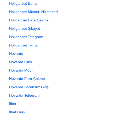
Holiganbet Bahis
Holiganbet Müşteri Hizmetleri
Holiganbet Para Çekme
Holiganbet Şikayet
Holiganbet Telegram
Holiganbet Twitter
Hovarda
Hovarda Giriş
Hovarda Mobil
Hovarda Para Çekme
Hovarda Sorunsuz Giriş
Hovarda Telegram
İlbet
İlbet Giriş