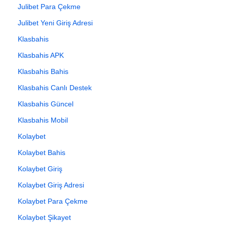
Julibet Para Çekme
Julibet Yeni Giriş Adresi
Klasbahis
Klasbahis APK
Klasbahis Bahis
Klasbahis Canlı Destek
Klasbahis Güncel
Klasbahis Mobil
Kolaybet
Kolaybet Bahis
Kolaybet Giriş
Kolaybet Giriş Adresi
Kolaybet Para Çekme
Kolaybet Şikayet