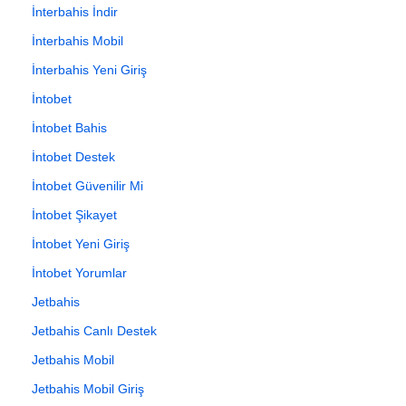
İnterbahis İndir
İnterbahis Mobil
İnterbahis Yeni Giriş
İntobet
İntobet Bahis
İntobet Destek
İntobet Güvenilir Mi
İntobet Şikayet
İntobet Yeni Giriş
İntobet Yorumlar
Jetbahis
Jetbahis Canlı Destek
Jetbahis Mobil
Jetbahis Mobil Giriş