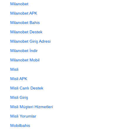
Milanobet
Milanobet APK
Milanobet Bahis
Milanobet Destek
Milanobet Giriş Adresi
Milanobet İndir
Milanobet Mobil
Misli
Misli APK
Misli Canlı Destek
Misli Giriş
Misli Müşteri Hizmetleri
Misli Yorumlar
Mobilbahis