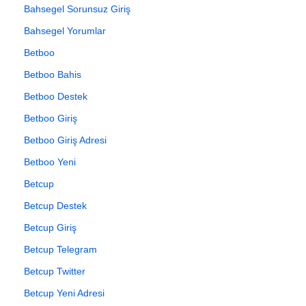
Bahsegel Sorunsuz Giriş
Bahsegel Yorumlar
Betboo
Betboo Bahis
Betboo Destek
Betboo Giriş
Betboo Giriş Adresi
Betboo Yeni
Betcup
Betcup Destek
Betcup Giriş
Betcup Telegram
Betcup Twitter
Betcup Yeni Adresi