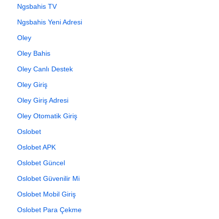
Ngsbahis TV
Ngsbahis Yeni Adresi
Oley
Oley Bahis
Oley Canlı Destek
Oley Giriş
Oley Giriş Adresi
Oley Otomatik Giriş
Oslobet
Oslobet APK
Oslobet Güncel
Oslobet Güvenilir Mi
Oslobet Mobil Giriş
Oslobet Para Çekme