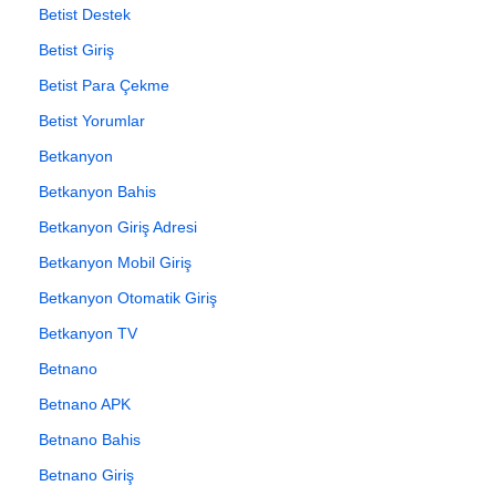
Betist Destek
Betist Giriş
Betist Para Çekme
Betist Yorumlar
Betkanyon
Betkanyon Bahis
Betkanyon Giriş Adresi
Betkanyon Mobil Giriş
Betkanyon Otomatik Giriş
Betkanyon TV
Betnano
Betnano APK
Betnano Bahis
Betnano Giriş