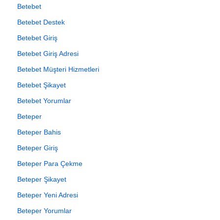
Betebet
Betebet Destek
Betebet Giriş
Betebet Giriş Adresi
Betebet Müşteri Hizmetleri
Betebet Şikayet
Betebet Yorumlar
Beteper
Beteper Bahis
Beteper Giriş
Beteper Para Çekme
Beteper Şikayet
Beteper Yeni Adresi
Beteper Yorumlar