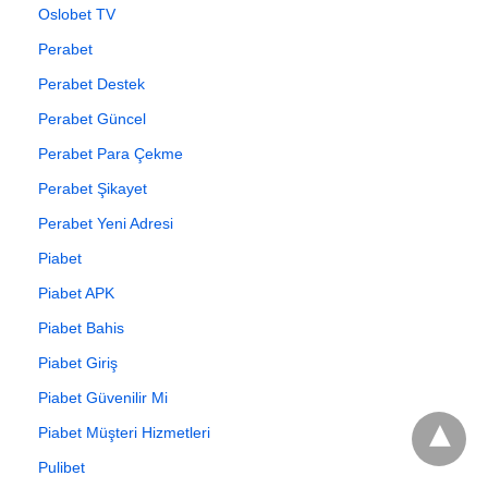
Oslobet TV
Perabet
Perabet Destek
Perabet Güncel
Perabet Para Çekme
Perabet Şikayet
Perabet Yeni Adresi
Piabet
Piabet APK
Piabet Bahis
Piabet Giriş
Piabet Güvenilir Mi
Piabet Müşteri Hizmetleri
Pulibet