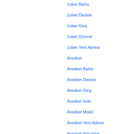
1xbet Bahis
1xbet Destek
1xbet Giriş
1xbet Güncel
1xbet Yeni Adresi
Aresbet
Aresbet Bahis
Aresbet Destek
Aresbet Giriş
Aresbet İndir
Aresbet Mobil
Aresbet Yeni Adresi
Aresbet Yorumlar