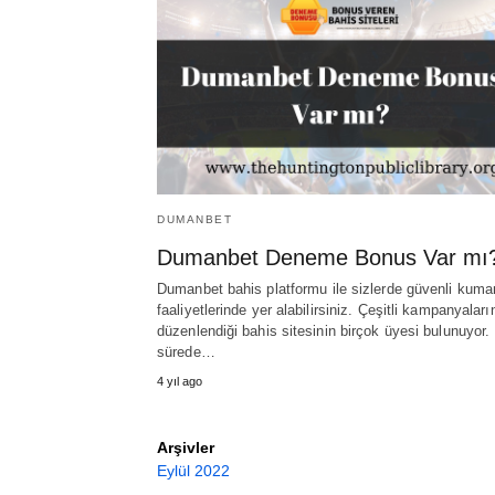
DUMANBET
Dumanbet Deneme Bonus Var mı
Dumanbet bahis platformu ile sizlerde güvenli kuma
faaliyetlerinde yer alabilirsiniz. Çeşitli kampanyaları
düzenlendiği bahis sitesinin birçok üyesi bulunuyor.
sürede…
4 yıl ago
Arşivler
Eylül 2022