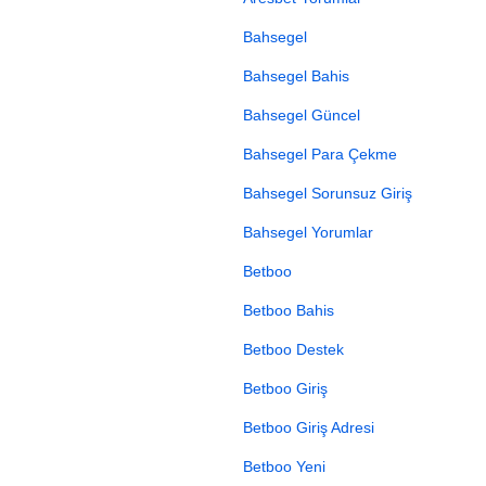
Bahsegel
Bahsegel Bahis
Bahsegel Güncel
Bahsegel Para Çekme
Bahsegel Sorunsuz Giriş
Bahsegel Yorumlar
Betboo
Betboo Bahis
Betboo Destek
Betboo Giriş
Betboo Giriş Adresi
Betboo Yeni