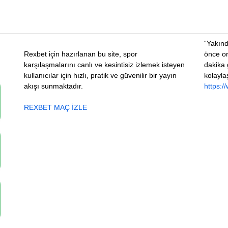
“Yakın
Rexbet için hazırlanan bu site, spor
önce or
karşılaşmalarını canlı ve kesintisiz izlemek isteyen
dakika 
kullanıcılar için hızlı, pratik ve güvenilir bir yayın
kolaylaş
akışı sunmaktadır.
https:/
REXBET MAÇ İZLE