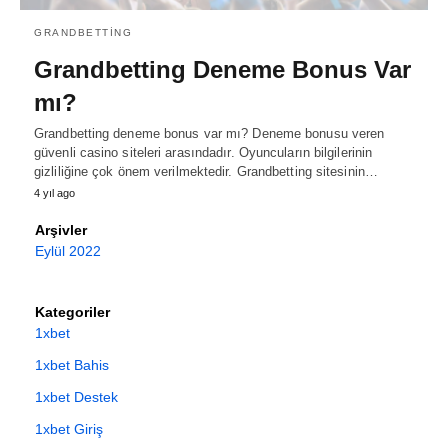
GRANDBETTING
Grandbetting Deneme Bonus Var
mı?
Grandbetting deneme bonus var mı? Deneme bonusu veren
güvenli casino siteleri arasındadır. Oyuncuların bilgilerinin
gizliliğine çok önem verilmektedir. Grandbetting sitesinin…
4 yıl ago
Arşivler
Eylül 2022
Kategoriler
1xbet
1xbet Bahis
1xbet Destek
1xbet Giriş