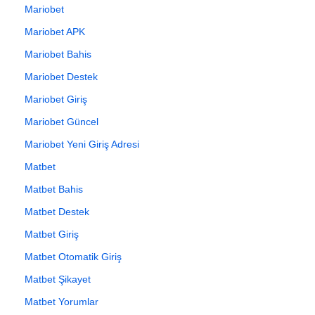
Mariobet
Mariobet APK
Mariobet Bahis
Mariobet Destek
Mariobet Giriş
Mariobet Güncel
Mariobet Yeni Giriş Adresi
Matbet
Matbet Bahis
Matbet Destek
Matbet Giriş
Matbet Otomatik Giriş
Matbet Şikayet
Matbet Yorumlar