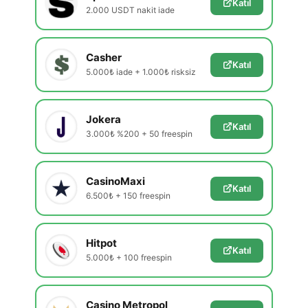
Katıl
2.000 USDT nakit iade
Casher
Katıl
5.000₺ iade + 1.000₺ risksiz
Jokera
Katıl
3.000₺ %200 + 50 freespin
CasinoMaxi
Katıl
6.500₺ + 150 freespin
Hitpot
Katıl
5.000₺ + 100 freespin
Casino Metropol