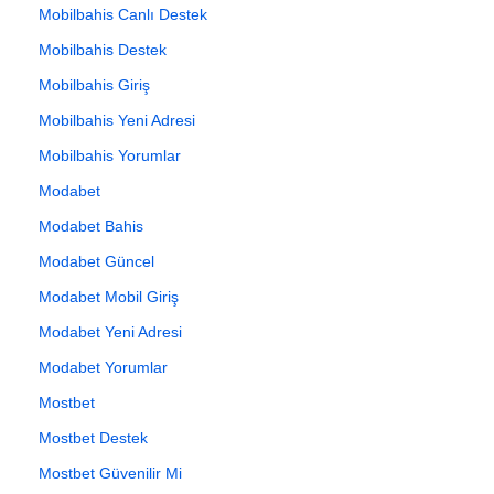
Mobilbahis Canlı Destek
Mobilbahis Destek
Mobilbahis Giriş
Mobilbahis Yeni Adresi
Mobilbahis Yorumlar
Modabet
Modabet Bahis
Modabet Güncel
Modabet Mobil Giriş
Modabet Yeni Adresi
Modabet Yorumlar
Mostbet
Mostbet Destek
Mostbet Güvenilir Mi