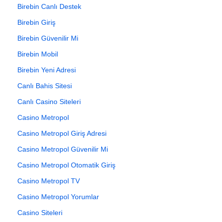
Birebin Canlı Destek
Birebin Giriş
Birebin Güvenilir Mi
Birebin Mobil
Birebin Yeni Adresi
Canlı Bahis Sitesi
Canlı Casino Siteleri
Casino Metropol
Casino Metropol Giriş Adresi
Casino Metropol Güvenilir Mi
Casino Metropol Otomatik Giriş
Casino Metropol TV
Casino Metropol Yorumlar
Casino Siteleri