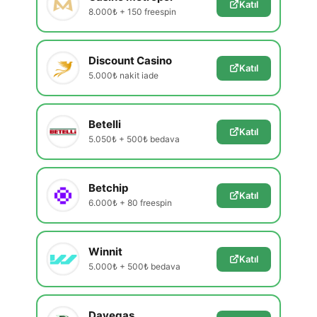
Katıl
8.000₺ + 150 freespin
Discount Casino
Katıl
5.000₺ nakit iade
Betelli
Katıl
5.050₺ + 500₺ bedava
Betchip
Katıl
6.000₺ + 80 freespin
Winnit
Katıl
5.000₺ + 500₺ bedava
Davegas