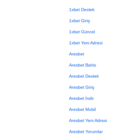
1xbet Destek
1xbet Giriş
1xbet Güncel
1xbet Yeni Adresi
Aresbet
Aresbet Bahis
Aresbet Destek
Aresbet Giriş
Aresbet İndir
Aresbet Mobil
Aresbet Yeni Adresi
Aresbet Yorumlar