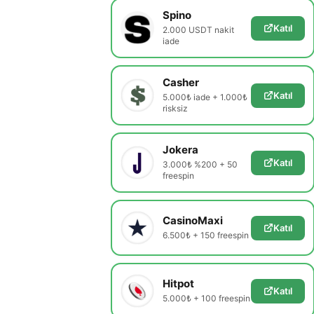
Spino
Katıl
2.000 USDT nakit
iade
Casher
Katıl
5.000₺ iade + 1.000₺
risksiz
Jokera
Katıl
3.000₺ %200 + 50
freespin
CasinoMaxi
Katıl
6.500₺ + 150 freespin
Hitpot
Katıl
5.000₺ + 100 freespin