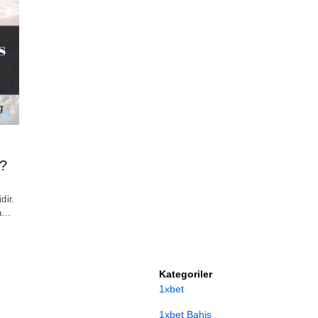
?
dir.
da…
Kategoriler
1xbet
1xbet Bahis