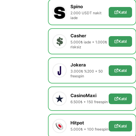
Spino
Katıl
2.000 USDT nakit
iade
Casher
Katıl
5.000₺ iade + 1.000₺
risksiz
Jokera
Katıl
3.000₺ %200 + 50
freespin
CasinoMaxi
Katıl
6.500₺ + 150 freespin
Hitpot
Katıl
5.000₺ + 100 freespin