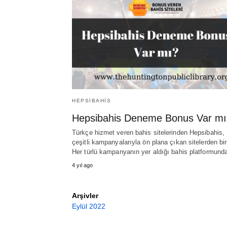
HEPSIBAHIS
Hepsibahis Deneme Bonus Var mı
Türkçe hizmet veren bahis sitelerinden Hepsibahis,
çeşitli kampanyalarıyla ön plana çıkan sitelerden biri
Her türlü kampanyanın yer aldığı bahis platformun
4 yıl ago
Arşivler
Eylül 2022