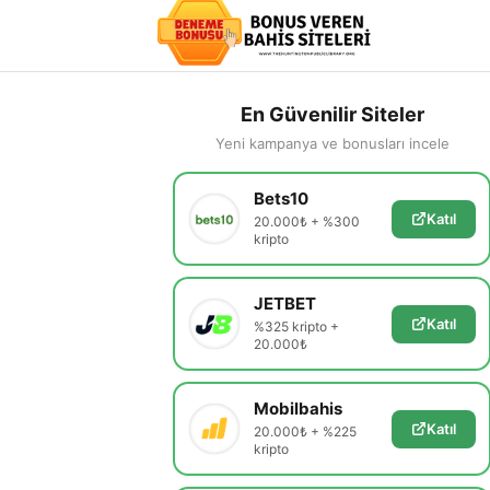
En Güvenilir Siteler
Yeni kampanya ve bonusları incele
Bets10
Katıl
20.000₺ + %300
kripto
JETBET
Katıl
%325 kripto +
20.000₺
Mobilbahis
Katıl
20.000₺ + %225
kripto