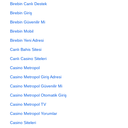
Birebin Canlı Destek
Birebin Giriş
Birebin Güvenilir Mi
Birebin Mobil
Birebin Yeni Adresi
Canlı Bahis Sitesi
Canlı Casino Siteleri
Casino Metropol
Casino Metropol Giriş Adresi
Casino Metropol Güvenilir Mi
Casino Metropol Otomatik Giriş
Casino Metropol TV
Casino Metropol Yorumlar
Casino Siteleri