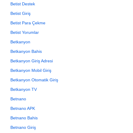
Betist Destek
Betist Giriş
Betist Para Çekme
Betist Yorumlar
Betkanyon
Betkanyon Bahis
Betkanyon Giriş Adresi
Betkanyon Mobil Giriş
Betkanyon Otomatik Giriş
Betkanyon TV
Betnano
Betnano APK
Betnano Bahis
Betnano Giriş