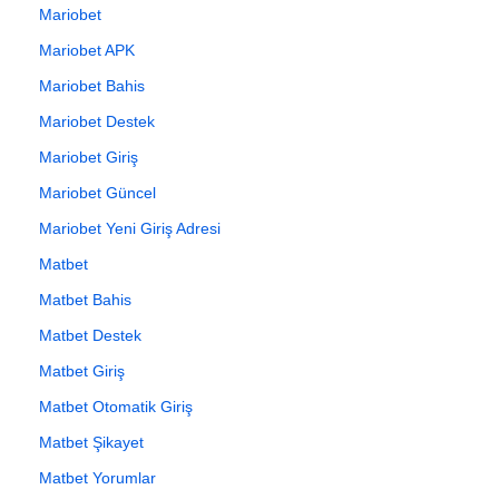
Mariobet
Mariobet APK
Mariobet Bahis
Mariobet Destek
Mariobet Giriş
Mariobet Güncel
Mariobet Yeni Giriş Adresi
Matbet
Matbet Bahis
Matbet Destek
Matbet Giriş
Matbet Otomatik Giriş
Matbet Şikayet
Matbet Yorumlar