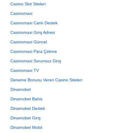
Casino Slot Siteleri
Casinomaxi
Casinomaxi Canlı Destek
Casinomaxi Giriş Adresi
Casinomaxi Güncel
Casinomaxi Para Çekme
Casinomaxi Sorunsuz Giriş
Casinomaxi TV
Deneme Bonusu Veren Casino Siteleri
Dinamobet
Dinamobet Bahis
Dinamobet Destek
Dinamobet Giriş
Dinamobet Mobil