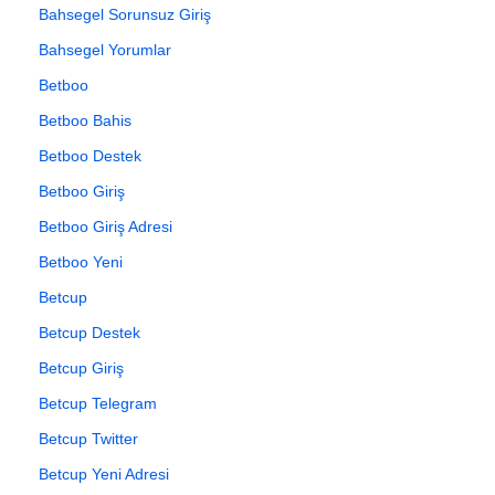
Bahsegel Sorunsuz Giriş
Bahsegel Yorumlar
Betboo
Betboo Bahis
Betboo Destek
Betboo Giriş
Betboo Giriş Adresi
Betboo Yeni
Betcup
Betcup Destek
Betcup Giriş
Betcup Telegram
Betcup Twitter
Betcup Yeni Adresi