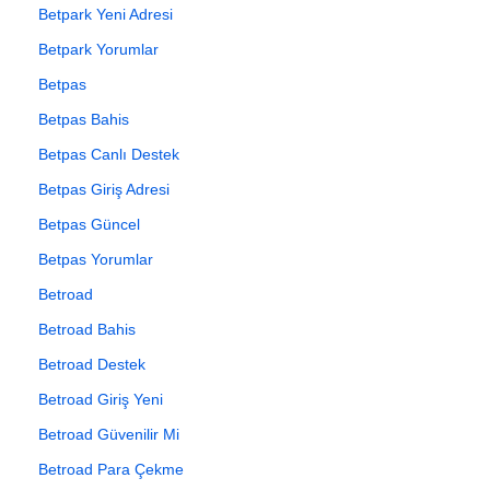
Betpark Yeni Adresi
Betpark Yorumlar
Betpas
Betpas Bahis
Betpas Canlı Destek
Betpas Giriş Adresi
Betpas Güncel
Betpas Yorumlar
Betroad
Betroad Bahis
Betroad Destek
Betroad Giriş Yeni
Betroad Güvenilir Mi
Betroad Para Çekme