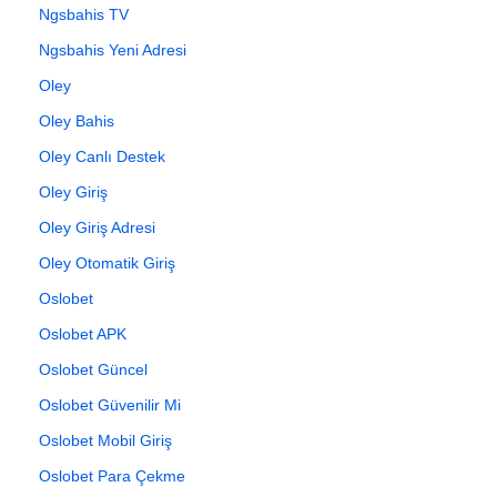
Ngsbahis TV
Ngsbahis Yeni Adresi
Oley
Oley Bahis
Oley Canlı Destek
Oley Giriş
Oley Giriş Adresi
Oley Otomatik Giriş
Oslobet
Oslobet APK
Oslobet Güncel
Oslobet Güvenilir Mi
Oslobet Mobil Giriş
Oslobet Para Çekme