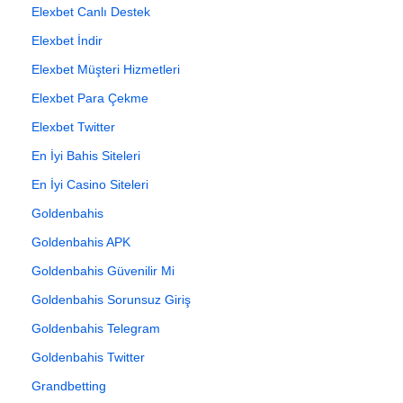
Elexbet Canlı Destek
Elexbet İndir
Elexbet Müşteri Hizmetleri
Elexbet Para Çekme
Elexbet Twitter
En İyi Bahis Siteleri
En İyi Casino Siteleri
Goldenbahis
Goldenbahis APK
Goldenbahis Güvenilir Mi
Goldenbahis Sorunsuz Giriş
Goldenbahis Telegram
Goldenbahis Twitter
Grandbetting