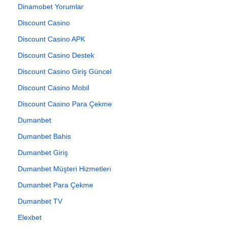
Dinamobet Yorumlar
Discount Casino
Discount Casino APK
Discount Casino Destek
Discount Casino Giriş Güncel
Discount Casino Mobil
Discount Casino Para Çekme
Dumanbet
Dumanbet Bahis
Dumanbet Giriş
Dumanbet Müşteri Hizmetleri
Dumanbet Para Çekme
Dumanbet TV
Elexbet