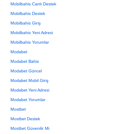
Mobilbahis Canlı Destek
Mobilbahis Destek
Mobilbahis Giriş
Mobilbahis Yeni Adresi
Mobilbahis Yorumlar
Modabet
Modabet Bahis
Modabet Güncel
Modabet Mobil Giriş
Modabet Yeni Adresi
Modabet Yorumlar
Mostbet
Mostbet Destek
Mostbet Güvenilir Mi