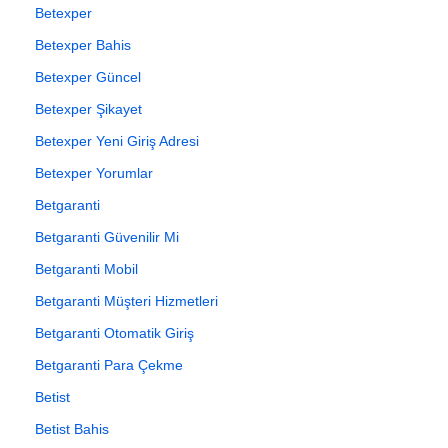
Betexper
Betexper Bahis
Betexper Güncel
Betexper Şikayet
Betexper Yeni Giriş Adresi
Betexper Yorumlar
Betgaranti
Betgaranti Güvenilir Mi
Betgaranti Mobil
Betgaranti Müşteri Hizmetleri
Betgaranti Otomatik Giriş
Betgaranti Para Çekme
Betist
Betist Bahis