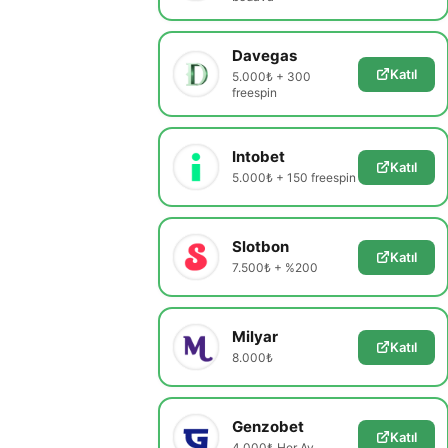
Davegas
Katıl
5.000₺ + 300
freespin
Intobet
Katıl
5.000₺ + 150 freespin
Slotbon
Katıl
7.500₺ + %200
Milyar
Katıl
8.000₺
Genzobet
Katıl
4.000₺ Her Ay