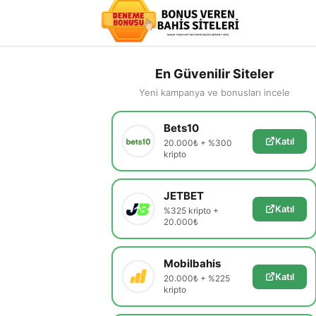
En Güvenilir Siteler
Yeni kampanya ve bonusları incele
Bets10
Katıl
20.000₺ + %300
kripto
JETBET
Katıl
%325 kripto +
20.000₺
Mobilbahis
Katıl
20.000₺ + %225
kripto