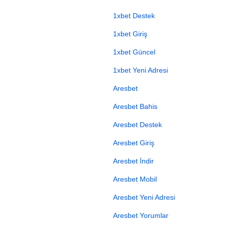
1xbet Destek
1xbet Giriş
1xbet Güncel
1xbet Yeni Adresi
Aresbet
Aresbet Bahis
Aresbet Destek
Aresbet Giriş
Aresbet İndir
Aresbet Mobil
Aresbet Yeni Adresi
Aresbet Yorumlar