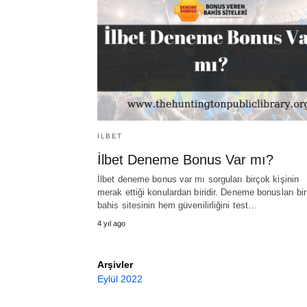
İLBET
İlbet Deneme Bonus Var mı?
İlbet deneme bonus var mı sorguları birçok kişinin
merak ettiği konulardan biridir. Deneme bonusları bir
bahis sitesinin hem güvenilirliğini test…
4 yıl ago
Arşivler
Eylül 2022