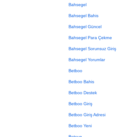
Bahsegel
Bahsegel Bahis
Bahsegel Güncel
Bahsegel Para Çekme
Bahsegel Sorunsuz Giriş
Bahsegel Yorumlar
Betboo
Betboo Bahis
Betboo Destek
Betboo Giriş
Betboo Giriş Adresi
Betboo Yeni
Betcup