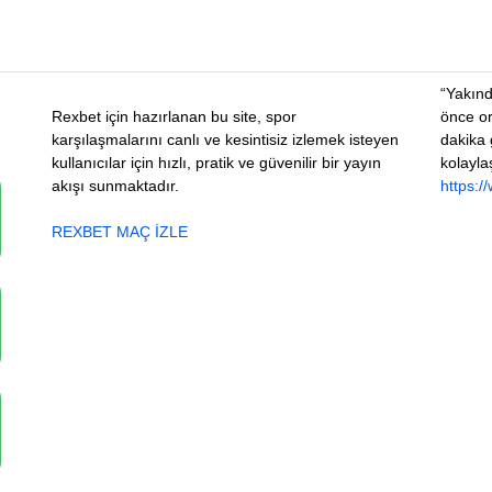
“Yakın
Rexbet için hazırlanan bu site, spor
önce or
karşılaşmalarını canlı ve kesintisiz izlemek isteyen
dakika 
kullanıcılar için hızlı, pratik ve güvenilir bir yayın
kolaylaş
akışı sunmaktadır.
https:/
REXBET MAÇ İZLE