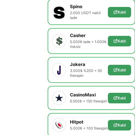
Spino
Katıl
2.000 USDT nakit
iade
Casher
Katıl
5.000₺ iade + 1.000₺
risksiz
Jokera
Katıl
3.000₺ %200 + 50
freespin
CasinoMaxi
Katıl
6.500₺ + 150 freespin
Hitpot
Katıl
5.000₺ + 100 freespin