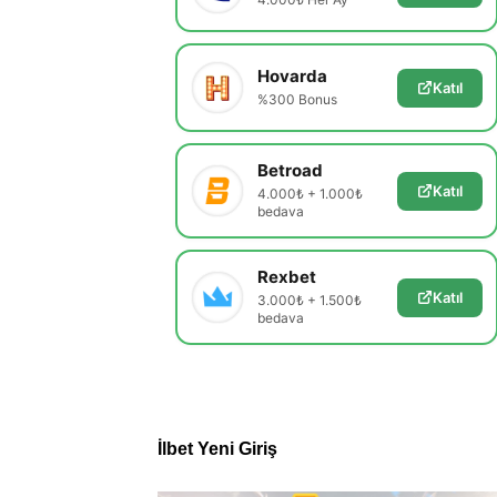
Hovarda
Katıl
%300 Bonus
Betroad
Katıl
4.000₺ + 1.000₺
bedava
Rexbet
Katıl
3.000₺ + 1.500₺
bedava
İlbet Yeni Giriş