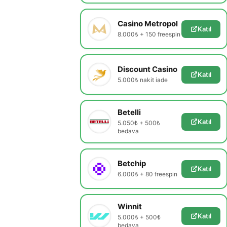
Casino Metropol
Katıl
8.000₺ + 150 freespin
Discount Casino
Katıl
5.000₺ nakit iade
Betelli
Katıl
5.050₺ + 500₺
bedava
Betchip
Katıl
6.000₺ + 80 freespin
Winnit
Katıl
5.000₺ + 500₺
bedava