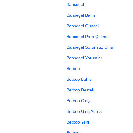
Bahsegel
Bahsegel Bahis
Bahsegel Güncel
Bahsegel Para Çekme
Bahsegel Sorunsuz Giriş
Bahsegel Yorumlar
Betboo
Betboo Bahis
Betboo Destek
Betboo Giriş
Betboo Giriş Adresi
Betboo Yeni
Betcup