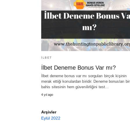
İLBET
İlbet Deneme Bonus Var mı?
İlbet deneme bonus var mı sorguları birçok kişinin
merak ettiği konulardan biridir. Deneme bonusları bir
bahis sitesinin hem güvenilirliğini test…
4 yıl ago
Arşivler
Eylül 2022