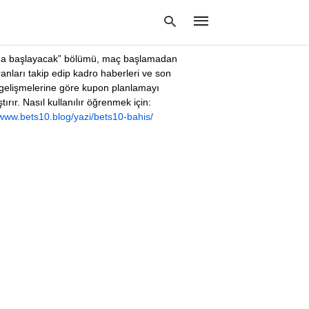
da başlayacak” bölümü, maç başlamadan
anları takip edip kadro haberleri ve son
gelişmelerine göre kupon planlamayı
tırır. Nasıl kullanılır öğrenmek için:
Type
/www.bets10.blog/yazi/bets10-bahis/
your
search
query
and
hit
enter: