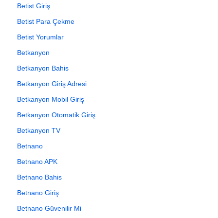
Betist Giriş
Betist Para Çekme
Betist Yorumlar
Betkanyon
Betkanyon Bahis
Betkanyon Giriş Adresi
Betkanyon Mobil Giriş
Betkanyon Otomatik Giriş
Betkanyon TV
Betnano
Betnano APK
Betnano Bahis
Betnano Giriş
Betnano Güvenilir Mi