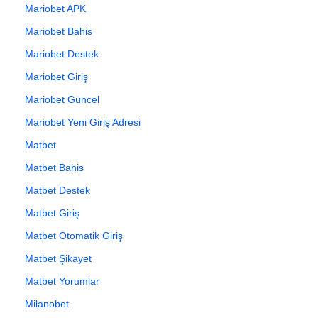
Mariobet APK
Mariobet Bahis
Mariobet Destek
Mariobet Giriş
Mariobet Güncel
Mariobet Yeni Giriş Adresi
Matbet
Matbet Bahis
Matbet Destek
Matbet Giriş
Matbet Otomatik Giriş
Matbet Şikayet
Matbet Yorumlar
Milanobet