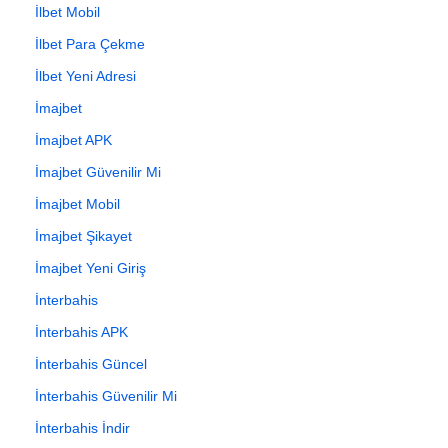
İlbet Mobil
İlbet Para Çekme
İlbet Yeni Adresi
İmajbet
İmajbet APK
İmajbet Güvenilir Mi
İmajbet Mobil
İmajbet Şikayet
İmajbet Yeni Giriş
İnterbahis
İnterbahis APK
İnterbahis Güncel
İnterbahis Güvenilir Mi
İnterbahis İndir