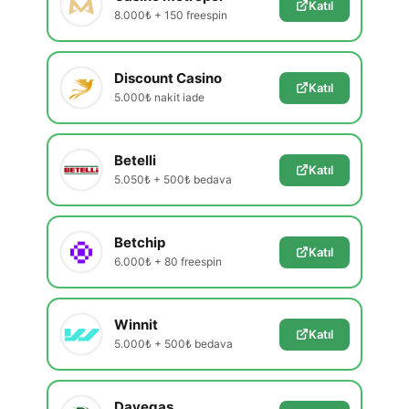
Katıl
8.000₺ + 150 freespin
Discount Casino
Katıl
5.000₺ nakit iade
Betelli
Katıl
5.050₺ + 500₺ bedava
Betchip
Katıl
6.000₺ + 80 freespin
Winnit
Katıl
5.000₺ + 500₺ bedava
Davegas