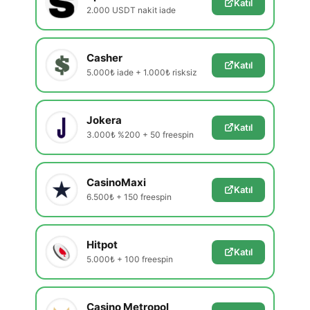
Katıl
2.000 USDT nakit iade
Casher
Katıl
5.000₺ iade + 1.000₺ risksiz
Jokera
Katıl
3.000₺ %200 + 50 freespin
CasinoMaxi
Katıl
6.500₺ + 150 freespin
Hitpot
Katıl
5.000₺ + 100 freespin
Casino Metropol