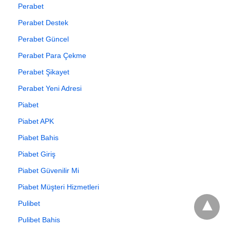
Perabet
Perabet Destek
Perabet Güncel
Perabet Para Çekme
Perabet Şikayet
Perabet Yeni Adresi
Piabet
Piabet APK
Piabet Bahis
Piabet Giriş
Piabet Güvenilir Mi
Piabet Müşteri Hizmetleri
Pulibet
Pulibet Bahis