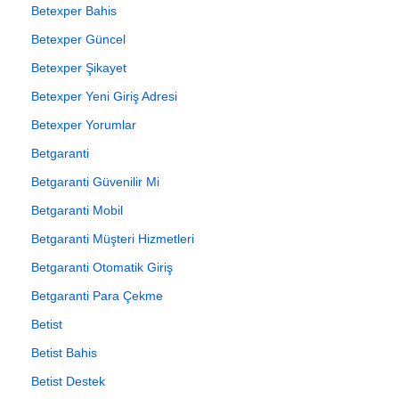
Betexper Bahis
Betexper Güncel
Betexper Şikayet
Betexper Yeni Giriş Adresi
Betexper Yorumlar
Betgaranti
Betgaranti Güvenilir Mi
Betgaranti Mobil
Betgaranti Müşteri Hizmetleri
Betgaranti Otomatik Giriş
Betgaranti Para Çekme
Betist
Betist Bahis
Betist Destek