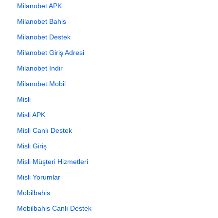
Milanobet APK
Milanobet Bahis
Milanobet Destek
Milanobet Giriş Adresi
Milanobet İndir
Milanobet Mobil
Misli
Misli APK
Misli Canlı Destek
Misli Giriş
Misli Müşteri Hizmetleri
Misli Yorumlar
Mobilbahis
Mobilbahis Canlı Destek