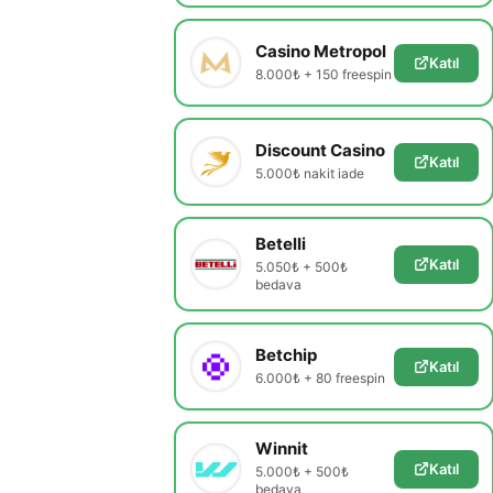
Casino Metropol
Katıl
8.000₺ + 150 freespin
Discount Casino
Katıl
5.000₺ nakit iade
Betelli
Katıl
5.050₺ + 500₺
bedava
Betchip
Katıl
6.000₺ + 80 freespin
Winnit
Katıl
5.000₺ + 500₺
bedava