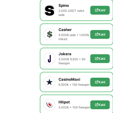
Spino
Katıl
2.000 USDT nakit
iade
Casher
Katıl
5.000₺ iade + 1.000₺
risksiz
Jokera
Katıl
3.000₺ %200 + 50
freespin
CasinoMaxi
Katıl
6.500₺ + 150 freespin
Hitpot
Katıl
5.000₺ + 100 freespin