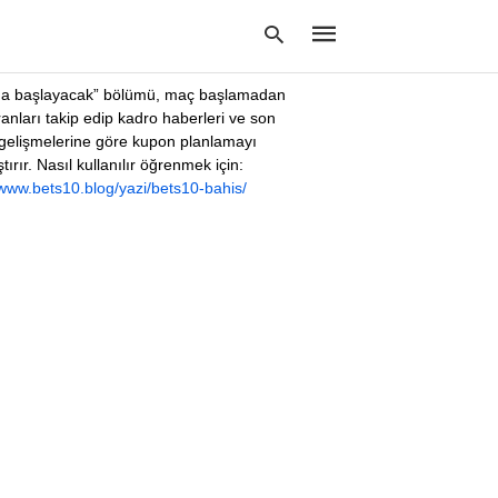
da başlayacak” bölümü, maç başlamadan
anları takip edip kadro haberleri ve son
gelişmelerine göre kupon planlamayı
tırır. Nasıl kullanılır öğrenmek için:
Type
/www.bets10.blog/yazi/bets10-bahis/
your
search
query
and
hit
enter: