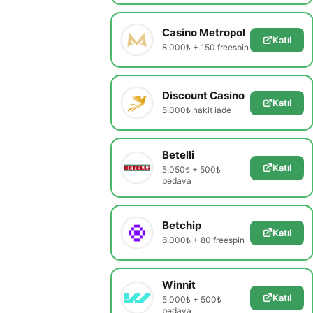
Casino Metropol
Katıl
8.000₺ + 150 freespin
Discount Casino
Katıl
5.000₺ nakit iade
Betelli
Katıl
5.050₺ + 500₺
bedava
Betchip
Katıl
6.000₺ + 80 freespin
Winnit
Katıl
5.000₺ + 500₺
bedava