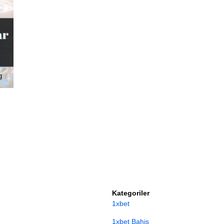
Kategoriler
1xbet
1xbet Bahis