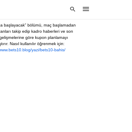
da başlayacak” bölümü, maç başlamadan
anları takip edip kadro haberleri ve son
gelişmelerine göre kupon planlamayı
tırır. Nasıl kullanılır öğrenmek için:
Type
/www.bets10.blog/yazi/bets10-bahis/
your
search
query
and
hit
enter: