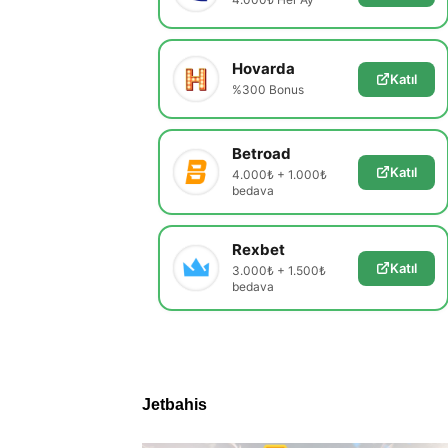
Hovarda
Katıl
%300 Bonus
Betroad
Katıl
4.000₺ + 1.000₺
bedava
Rexbet
Katıl
3.000₺ + 1.500₺
bedava
Jetbahis