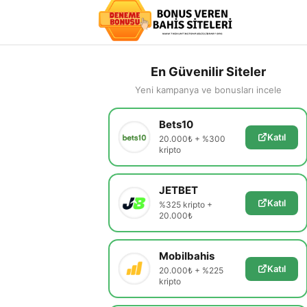
En Güvenilir Siteler
Yeni kampanya ve bonusları incele
Bets10
Katıl
20.000₺ + %300
kripto
JETBET
Katıl
%325 kripto +
20.000₺
Mobilbahis
Katıl
20.000₺ + %225
kripto