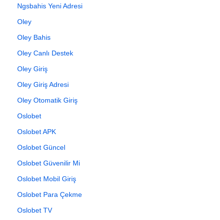
Ngsbahis Yeni Adresi
Oley
Oley Bahis
Oley Canlı Destek
Oley Giriş
Oley Giriş Adresi
Oley Otomatik Giriş
Oslobet
Oslobet APK
Oslobet Güncel
Oslobet Güvenilir Mi
Oslobet Mobil Giriş
Oslobet Para Çekme
Oslobet TV