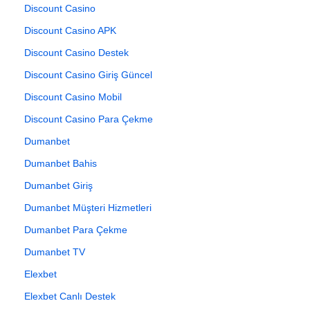
Discount Casino
Discount Casino APK
Discount Casino Destek
Discount Casino Giriş Güncel
Discount Casino Mobil
Discount Casino Para Çekme
Dumanbet
Dumanbet Bahis
Dumanbet Giriş
Dumanbet Müşteri Hizmetleri
Dumanbet Para Çekme
Dumanbet TV
Elexbet
Elexbet Canlı Destek