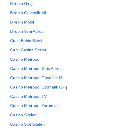
Birebin Giriş
Birebin Güvenilir Mi
Birebin Mobil
Birebin Yeni Adresi
Canlı Bahis Sitesi
Canlı Casino Siteleri
Casino Metropol
Casino Metropol Giriş Adresi
Casino Metropol Güvenilir Mi
Casino Metropol Otomatik Giriş
Casino Metropol TV
Casino Metropol Yorumlar
Casino Siteleri
Casino Slot Siteleri