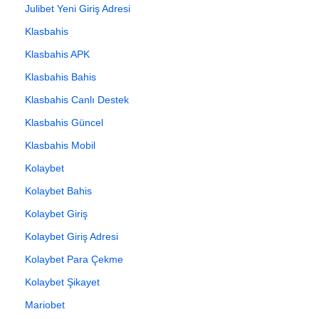
Julibet Yeni Giriş Adresi
Klasbahis
Klasbahis APK
Klasbahis Bahis
Klasbahis Canlı Destek
Klasbahis Güncel
Klasbahis Mobil
Kolaybet
Kolaybet Bahis
Kolaybet Giriş
Kolaybet Giriş Adresi
Kolaybet Para Çekme
Kolaybet Şikayet
Mariobet