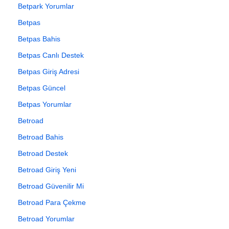
Betpark Yorumlar
Betpas
Betpas Bahis
Betpas Canlı Destek
Betpas Giriş Adresi
Betpas Güncel
Betpas Yorumlar
Betroad
Betroad Bahis
Betroad Destek
Betroad Giriş Yeni
Betroad Güvenilir Mi
Betroad Para Çekme
Betroad Yorumlar