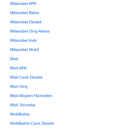
Milanobet APK
Milanobet Bahis
Milanobet Destek
Milanobet Giriş Adresi
Milanobet İndir
Milanobet Mobil
Misli
Misli APK
Misli Canlı Destek
Misli Giriş
Misli Müşteri Hizmetleri
Misli Yorumlar
Mobilbahis
Mobilbahis Canlı Destek