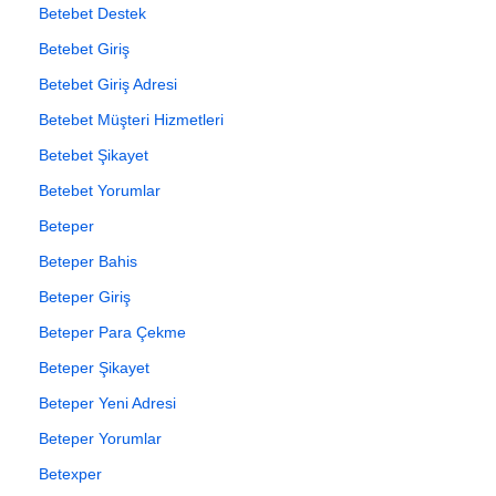
Betebet Destek
Betebet Giriş
Betebet Giriş Adresi
Betebet Müşteri Hizmetleri
Betebet Şikayet
Betebet Yorumlar
Beteper
Beteper Bahis
Beteper Giriş
Beteper Para Çekme
Beteper Şikayet
Beteper Yeni Adresi
Beteper Yorumlar
Betexper