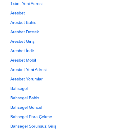
1xbet Yeni Adresi
Aresbet
Aresbet Bahis
Aresbet Destek
Aresbet Giriş
Aresbet İndir
Aresbet Mobil
Aresbet Yeni Adresi
Aresbet Yorumlar
Bahsegel
Bahsegel Bahis
Bahsegel Güncel
Bahsegel Para Çekme
Bahsegel Sorunsuz Giriş