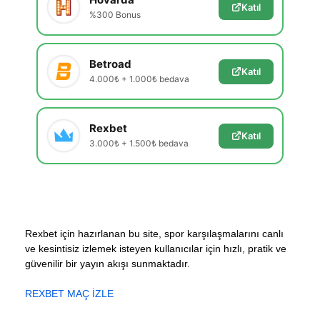
Katıl
%300 Bonus
Betroad
Katıl
4.000₺ + 1.000₺ bedava
Rexbet
Katıl
3.000₺ + 1.500₺ bedava
Rexbet için hazırlanan bu site, spor karşılaşmalarını canlı
ve kesintisiz izlemek isteyen kullanıcılar için hızlı, pratik ve
güvenilir bir yayın akışı sunmaktadır.
REXBET MAÇ İZLE