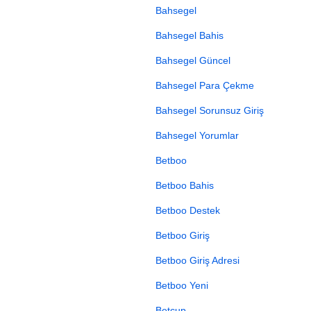
Bahsegel
Bahsegel Bahis
Bahsegel Güncel
Bahsegel Para Çekme
Bahsegel Sorunsuz Giriş
Bahsegel Yorumlar
Betboo
Betboo Bahis
Betboo Destek
Betboo Giriş
Betboo Giriş Adresi
Betboo Yeni
Betcup