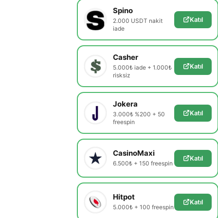
Spino
Katıl
2.000 USDT nakit
iade
Casher
Katıl
5.000₺ iade + 1.000₺
risksiz
Jokera
Katıl
3.000₺ %200 + 50
freespin
CasinoMaxi
Katıl
6.500₺ + 150 freespin
Hitpot
Katıl
5.000₺ + 100 freespin