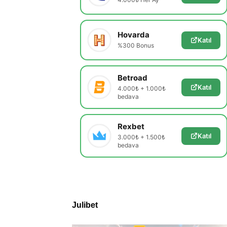
Hovarda
Katıl
%300 Bonus
Betroad
Katıl
4.000₺ + 1.000₺
bedava
Rexbet
Katıl
3.000₺ + 1.500₺
bedava
Julibet