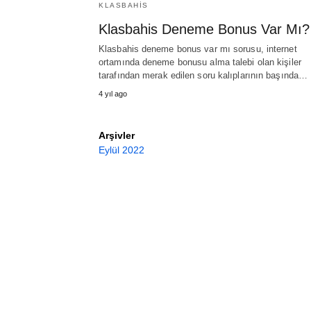
KLASBAHIS
Klasbahis Deneme Bonus Var Mı?
Klasbahis deneme bonus var mı sorusu, internet
ortamında deneme bonusu alma talebi olan kişiler
tarafından merak edilen soru kalıplarının başında…
4 yıl ago
Arşivler
Eylül 2022