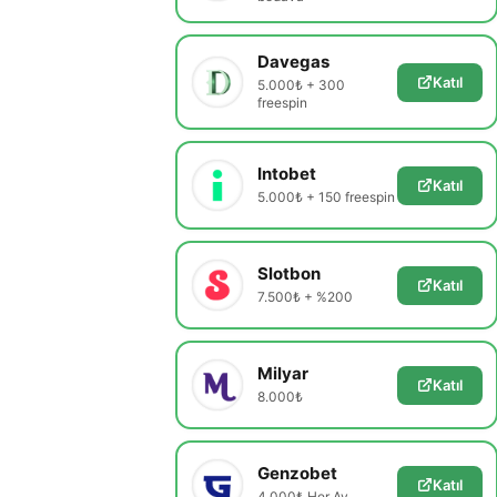
Davegas
Katıl
5.000₺ + 300
freespin
Intobet
Katıl
5.000₺ + 150 freespin
Slotbon
Katıl
7.500₺ + %200
Milyar
Katıl
8.000₺
Genzobet
Katıl
4.000₺ Her Ay