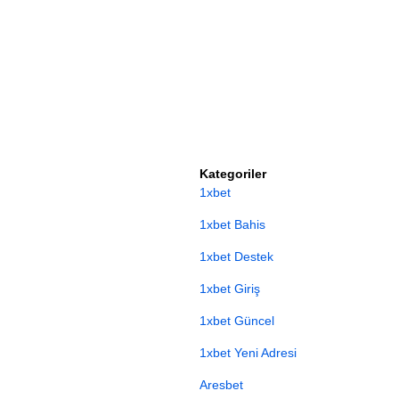
Kategoriler
1xbet
1xbet Bahis
1xbet Destek
1xbet Giriş
1xbet Güncel
1xbet Yeni Adresi
Aresbet