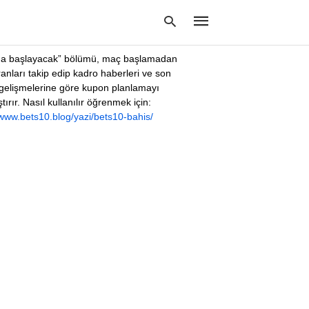
da başlayacak” bölümü, maç başlamadan
anları takip edip kadro haberleri ve son
gelişmelerine göre kupon planlamayı
tırır. Nasıl kullanılır öğrenmek için:
Type
/www.bets10.blog/yazi/bets10-bahis/
your
search
query
and
hit
enter: