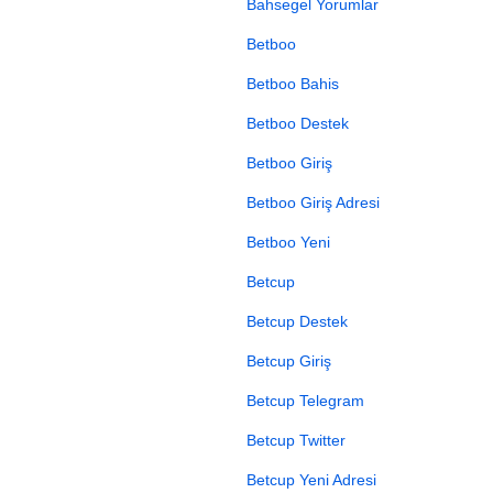
Bahsegel Yorumlar
Betboo
Betboo Bahis
Betboo Destek
Betboo Giriş
Betboo Giriş Adresi
Betboo Yeni
Betcup
Betcup Destek
Betcup Giriş
Betcup Telegram
Betcup Twitter
Betcup Yeni Adresi