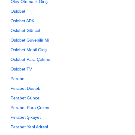
Oley Otomatik Giriş
Oslobet
Oslobet APK
Oslobet Güncel
Oslobet Güvenilir Mi
Oslobet Mobil Giriş
Oslobet Para Çekme
Oslobet TV
Perabet
Perabet Destek
Perabet Güncel
Perabet Para Çekme
Perabet Şikayet
Perabet Yeni Adresi