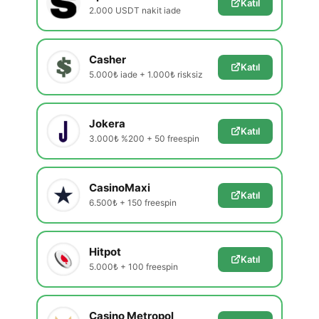
Katıl
2.000 USDT nakit iade
Casher
Katıl
5.000₺ iade + 1.000₺ risksiz
Jokera
Katıl
3.000₺ %200 + 50 freespin
CasinoMaxi
Katıl
6.500₺ + 150 freespin
Hitpot
Katıl
5.000₺ + 100 freespin
Casino Metropol