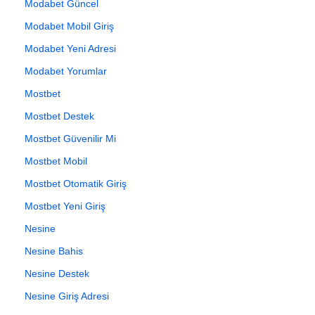
Modabet Güncel
Modabet Mobil Giriş
Modabet Yeni Adresi
Modabet Yorumlar
Mostbet
Mostbet Destek
Mostbet Güvenilir Mi
Mostbet Mobil
Mostbet Otomatik Giriş
Mostbet Yeni Giriş
Nesine
Nesine Bahis
Nesine Destek
Nesine Giriş Adresi