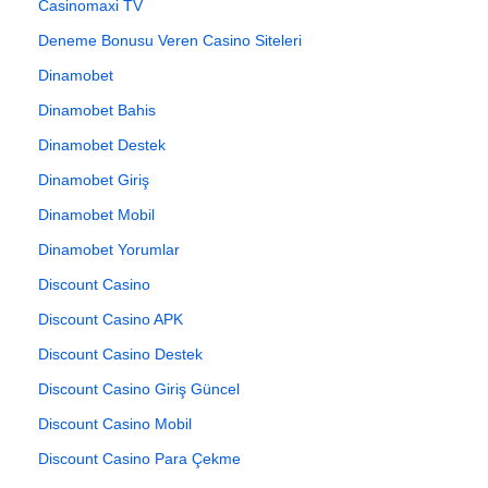
Casinomaxi TV
Deneme Bonusu Veren Casino Siteleri
Dinamobet
Dinamobet Bahis
Dinamobet Destek
Dinamobet Giriş
Dinamobet Mobil
Dinamobet Yorumlar
Discount Casino
Discount Casino APK
Discount Casino Destek
Discount Casino Giriş Güncel
Discount Casino Mobil
Discount Casino Para Çekme