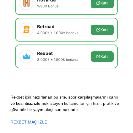
Katıl
%300 Bonus
Betroad
Katıl
4.000₺ + 1.000₺ bedava
Rexbet
Katıl
3.000₺ + 1.500₺ bedava
Rexbet için hazırlanan bu site, spor karşılaşmalarını canlı
ve kesintisiz izlemek isteyen kullanıcılar için hızlı, pratik ve
güvenilir bir yayın akışı sunmaktadır.
REXBET MAÇ İZLE