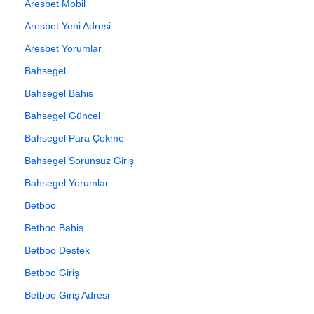
Aresbet Mobil
Aresbet Yeni Adresi
Aresbet Yorumlar
Bahsegel
Bahsegel Bahis
Bahsegel Güncel
Bahsegel Para Çekme
Bahsegel Sorunsuz Giriş
Bahsegel Yorumlar
Betboo
Betboo Bahis
Betboo Destek
Betboo Giriş
Betboo Giriş Adresi