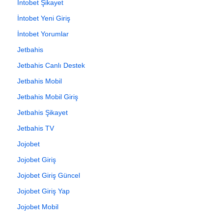
İntobet Şikayet
İntobet Yeni Giriş
İntobet Yorumlar
Jetbahis
Jetbahis Canlı Destek
Jetbahis Mobil
Jetbahis Mobil Giriş
Jetbahis Şikayet
Jetbahis TV
Jojobet
Jojobet Giriş
Jojobet Giriş Güncel
Jojobet Giriş Yap
Jojobet Mobil