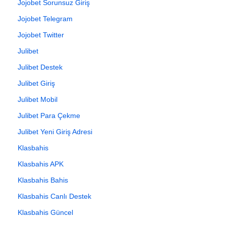
Jojobet Sorunsuz Giriş
Jojobet Telegram
Jojobet Twitter
Julibet
Julibet Destek
Julibet Giriş
Julibet Mobil
Julibet Para Çekme
Julibet Yeni Giriş Adresi
Klasbahis
Klasbahis APK
Klasbahis Bahis
Klasbahis Canlı Destek
Klasbahis Güncel