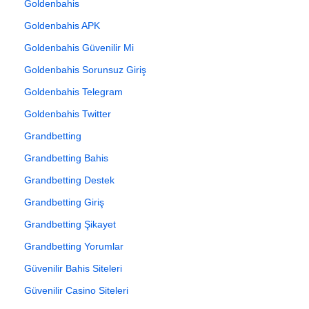
Goldenbahis
Goldenbahis APK
Goldenbahis Güvenilir Mi
Goldenbahis Sorunsuz Giriş
Goldenbahis Telegram
Goldenbahis Twitter
Grandbetting
Grandbetting Bahis
Grandbetting Destek
Grandbetting Giriş
Grandbetting Şikayet
Grandbetting Yorumlar
Güvenilir Bahis Siteleri
Güvenilir Casino Siteleri