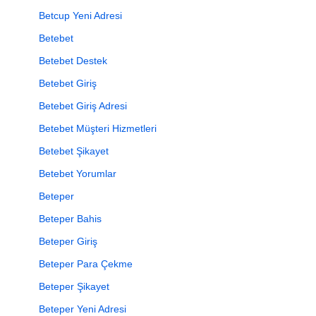
Betcup Yeni Adresi
Betebet
Betebet Destek
Betebet Giriş
Betebet Giriş Adresi
Betebet Müşteri Hizmetleri
Betebet Şikayet
Betebet Yorumlar
Beteper
Beteper Bahis
Beteper Giriş
Beteper Para Çekme
Beteper Şikayet
Beteper Yeni Adresi