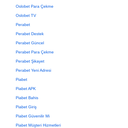
Oslobet Para Çekme
Oslobet TV
Perabet
Perabet Destek
Perabet Güncel
Perabet Para Çekme
Perabet Şikayet
Perabet Yeni Adresi
Piabet
Piabet APK
Piabet Bahis
Piabet Giriş
Piabet Güvenilir Mi
Piabet Müşteri Hizmetleri