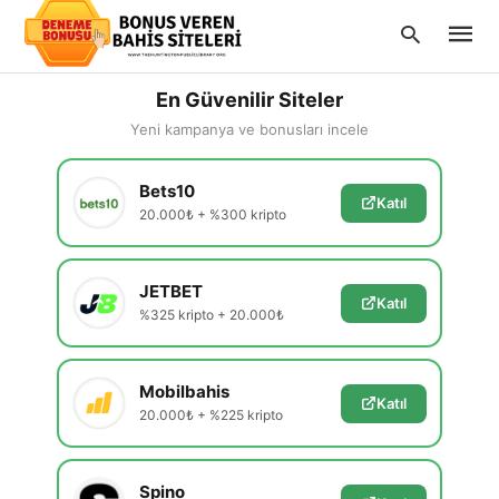
En Güvenilir Siteler
Yeni kampanya ve bonusları incele
Type
Bets10
your
Katıl
searc
20.000₺ + %300 kripto
query
and
hit
enter:
JETBET
Katıl
%325 kripto + 20.000₺
Mobilbahis
Katıl
20.000₺ + %225 kripto
Spino