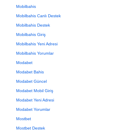
Mobilbahis
Mobilbahis Canlı Destek
Mobilbahis Destek
Mobilbahis Giriş
Mobilbahis Yeni Adresi
Mobilbahis Yorumlar
Modabet
Modabet Bahis
Modabet Güncel
Modabet Mobil Giriş
Modabet Yeni Adresi
Modabet Yorumlar
Mostbet
Mostbet Destek