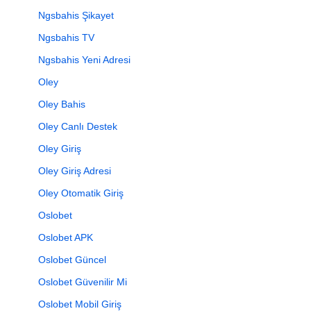
Ngsbahis Şikayet
Ngsbahis TV
Ngsbahis Yeni Adresi
Oley
Oley Bahis
Oley Canlı Destek
Oley Giriş
Oley Giriş Adresi
Oley Otomatik Giriş
Oslobet
Oslobet APK
Oslobet Güncel
Oslobet Güvenilir Mi
Oslobet Mobil Giriş