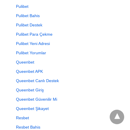
Pulibet
Pulibet Bahis
Pulibet Destek
Pulibet Para Çekme
Pulibet Yeni Adresi
Pulibet Yorumlar
Queenbet
Queenbet APK
Queenbet Canlı Destek
Queenbet Giriş
Queenbet Güvenilir Mi
Queenbet Şikayet
Resbet
Resbet Bahis