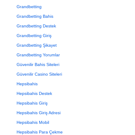
Grandbetting
Grandbetting Bahis
Grandbetting Destek
Grandbetting Giriş
Grandbetting Şikayet
Grandbetting Yorumlar
Güvenilir Bahis Siteleri
Güvenilir Casino Siteleri
Hepsibahis
Hepsibahis Destek
Hepsibahis Giriş
Hepsibahis Giriş Adresi
Hepsibahis Mobil
Hepsibahis Para Çekme