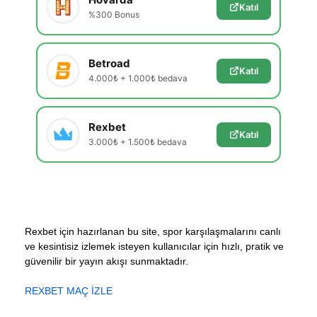
Katıl
%300 Bonus
Betroad
Katıl
4.000₺ + 1.000₺ bedava
Rexbet
Katıl
3.000₺ + 1.500₺ bedava
Rexbet için hazırlanan bu site, spor karşılaşmalarını canlı
ve kesintisiz izlemek isteyen kullanıcılar için hızlı, pratik ve
güvenilir bir yayın akışı sunmaktadır.
REXBET MAÇ İZLE