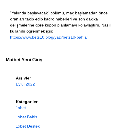
“Yakında başlayacak” bölümü, maç başlamadan önce
oranları takip edip kadro haberleri ve son dakika
gelişmelerine göre kupon planlamayı kolaylaştırır. Nasıl
kullanılır öğrenmek için:
https://www.bets10.blog/yazi/bets10-bahis/
Matbet Yeni Giriş
Arşivler
Eylül 2022
Kategoriler
1xbet
1xbet Bahis
1xbet Destek