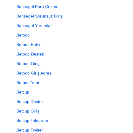
Bahsegel Para Çekme
Bahsegel Sorunsuz Giriş
Bahsegel Yorumlar
Betboo
Betboo Bahis
Betboo Destek
Betboo Giriş
Betboo Giriş Adresi
Betboo Yeni
Betcup
Betcup Destek
Betcup Giriş
Betcup Telegram
Betcup Twitter