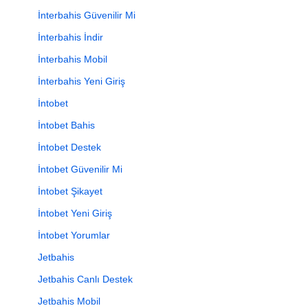
İnterbahis Güvenilir Mi
İnterbahis İndir
İnterbahis Mobil
İnterbahis Yeni Giriş
İntobet
İntobet Bahis
İntobet Destek
İntobet Güvenilir Mi
İntobet Şikayet
İntobet Yeni Giriş
İntobet Yorumlar
Jetbahis
Jetbahis Canlı Destek
Jetbahis Mobil