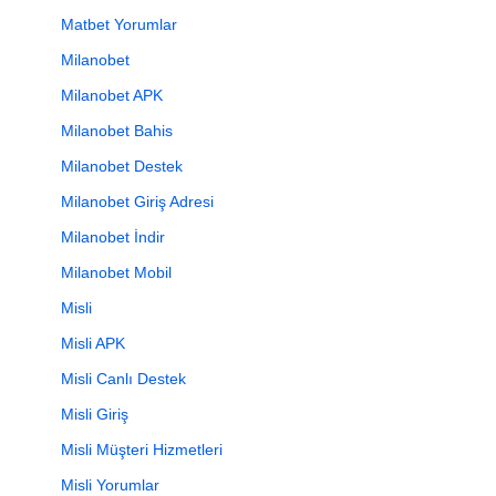
Matbet Yorumlar
Milanobet
Milanobet APK
Milanobet Bahis
Milanobet Destek
Milanobet Giriş Adresi
Milanobet İndir
Milanobet Mobil
Misli
Misli APK
Misli Canlı Destek
Misli Giriş
Misli Müşteri Hizmetleri
Misli Yorumlar